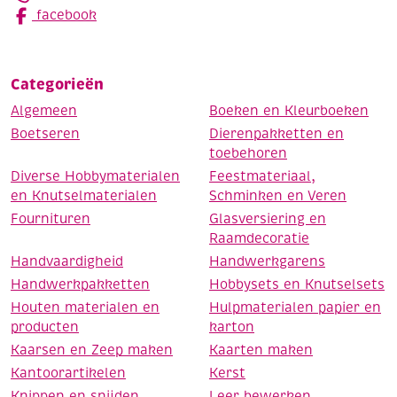
facebook
Categorieën
Algemeen
Boeken en Kleurboeken
Boetseren
Dierenpakketten en
toebehoren
Diverse Hobbymaterialen
Feestmateriaal,
en Knutselmaterialen
Schminken en Veren
Fournituren
Glasversiering en
Raamdecoratie
Handvaardigheid
Handwerkgarens
Handwerkpakketten
Hobbysets en Knutselsets
Houten materialen en
Hulpmaterialen papier en
producten
karton
Kaarsen en Zeep maken
Kaarten maken
Kantoorartikelen
Kerst
Knippen en snijden
Leer bewerken