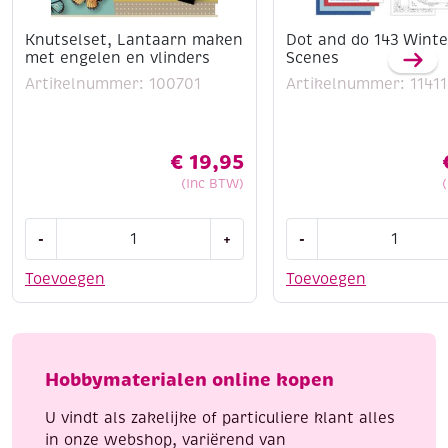
Knutselset, Lantaarn maken
Dot and do 143 Winte
met engelen en vlinders
Scenes
Artikelnummer: 100701
Artikelnummer: 11411
€
19,95
(Inc BTW)
Knutselset,
Dot
-
+
-
Lantaarn
and
maken
do
Toevoegen
Toevoegen
met
143
engelen
Winter
en
Scenes
vlinders
aantal
Hobbymaterialen online kopen
aantal
U vindt als zakelijke of particuliere klant alles
in onze webshop, variërend van