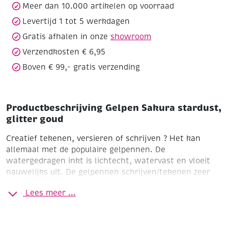
Meer dan 10.000 artikelen op voorraad
Levertijd 1 tot 5 werkdagen
Gratis afhalen in onze
showroom
Verzendkosten € 6,95
Boven € 99,- gratis verzending
Productbeschrijving Gelpen Sakura stardust,
glitter goud
Creatief tekenen, versieren of schrijven ? Het kan
allemaal met de populaire gelpennen. De
watergedragen inkt is lichtecht, watervast en vloeit
nauwelijks uit. De gelpennen schrijven/tekenen zeer
soepel (drukken is niet nodig).
Lees meer ...
De Sakura stardust glittergelpennen hebben een
extreem hoog glittereffect en zijn zowel op lichte als
donkere ondergronden te gebruiken.