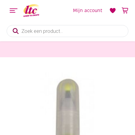
Mijn account
Producten
zoeken
Kaarten maken
Gelpen Sakura stardust, glitter goud