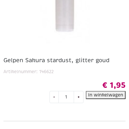
Gelpen Sakura stardust, glitter goud
Artikelnummer:
146622
€
1,95
Gelpen
In winkelwagen
-
+
Sakura
stardust,
glitter
goud
aantal