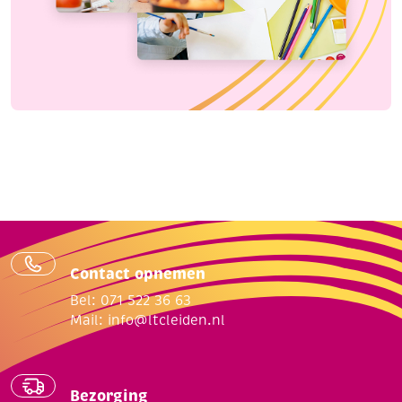
Contact opnemen
Bel: 071 522 36 63
Mail:
info@ltcleiden.nl
Bezorging