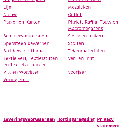
Lijm
Mozaieken
Nieuw
Outlet
Papier en Karton
Pitriet, Raffia, Touw en
Macramegarens
Schildersmaterialen
Sieraden maken
Speksteen bewerken
Stoffen
Strijkkralen Hama
Tekenmaterialen
Textielverf, Textielstiften
Verf en Inkt
en Textielverharder
Vilt en Wolvilten
Voorjaar
Vormgieten
Leveringsvoorwaarden
Kortingsregeling
Privacy
statement