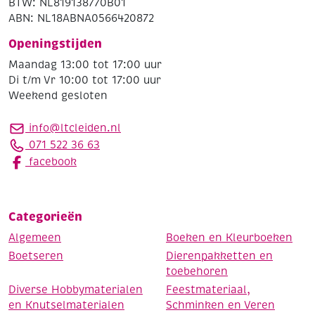
BTW: NL819138770B01
ABN: NL18ABNA0566420872
Openingstijden
Maandag 13:00 tot 17:00 uur
Di t/m Vr 10:00 tot 17:00 uur
Weekend gesloten
info@ltcleiden.nl
071 522 36 63
facebook
Categorieën
Algemeen
Boeken en Kleurboeken
Boetseren
Dierenpakketten en
toebehoren
Diverse Hobbymaterialen
Feestmateriaal,
en Knutselmaterialen
Schminken en Veren