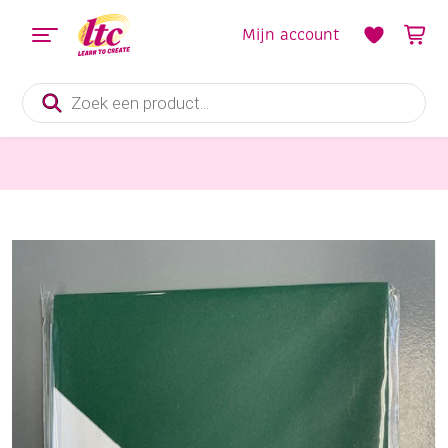
Mijn account
Producten
zoeken
Kaarten maken
OUTLET Enveloppen rechthoek, 11,4 x 16,2 cm, kerstgroen, 6 stuks