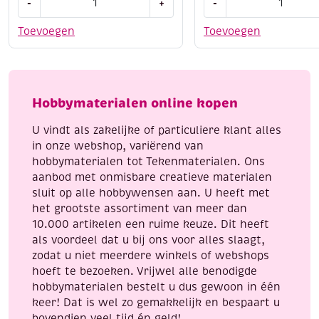
-
+
-
stickervel
Elizabeth
7.5
-
Toevoegen
Toevoegen
x
mylar
12
shimmer
cm,
sheetz
gekleurde
folie,
Hobbymaterialen online kopen
sterren
12.5
aantal
x
U vindt als zakelijke of particuliere klant alles
30.5
in onze webshop, variërend van
cm,
hobbymaterialen tot Tekenmaterialen. Ons
3
aanbod met onmisbare creatieve materialen
vel,
sluit op alle hobbywensen aan. U heeft met
turquoise
het grootste assortiment van meer dan
gemstone
10.000 artikelen een ruime keuze. Dit heeft
aantal
als voordeel dat u bij ons voor alles slaagt,
zodat u niet meerdere winkels of webshops
hoeft te bezoeken. Vrijwel alle benodigde
hobbymaterialen bestelt u dus gewoon in één
keer! Dat is wel zo gemakkelijk en bespaart u
bovendien veel tijd én geld!