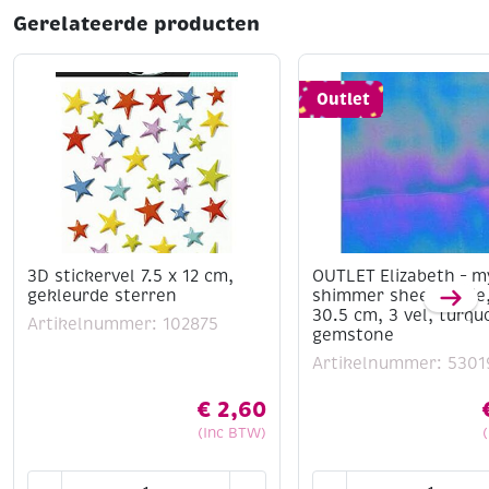
Gerelateerde producten
Outlet
3D stickervel 7.5 x 12 cm,
OUTLET Elizabeth – m
gekleurde sterren
shimmer sheetz folie,
30.5 cm, 3 vel, turqu
Artikelnummer: 102875
gemstone
Artikelnummer: 5301
€
2,60
(Inc BTW)
3D
OUTLET