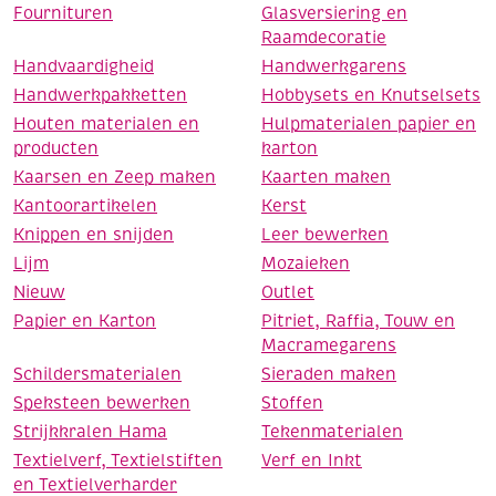
Fournituren
Glasversiering en
Raamdecoratie
Handvaardigheid
Handwerkgarens
Handwerkpakketten
Hobbysets en Knutselsets
Houten materialen en
Hulpmaterialen papier en
producten
karton
Kaarsen en Zeep maken
Kaarten maken
Kantoorartikelen
Kerst
Knippen en snijden
Leer bewerken
Lijm
Mozaieken
Nieuw
Outlet
Papier en Karton
Pitriet, Raffia, Touw en
Macramegarens
Schildersmaterialen
Sieraden maken
Speksteen bewerken
Stoffen
Strijkkralen Hama
Tekenmaterialen
Textielverf, Textielstiften
Verf en Inkt
en Textielverharder