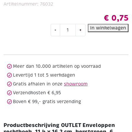
Artikelnummer:
76032
€
0,75
OUTLET
In winkelwagen
-
+
Enveloppen
rechthoek,
11,4
x
16,2
cm,
Meer dan 10.000 artikelen op voorraad
kerstgroen,
Levertijd 1 tot 5 werkdagen
6
Gratis afhalen in onze
showroom
stuks
aantal
Verzendkosten € 6,95
Boven € 99,- gratis verzending
Productbeschrijving OUTLET Enveloppen
rechthoek, 11,4 x 16,2 cm, kerstgroen, 6