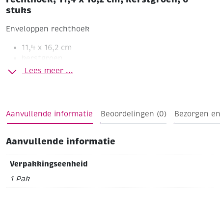
stuks
Enveloppen rechthoek
11,4 x 16,2 cm
kerstgroen
6 stuks
Lees meer ...
Aanvullende informatie
Beoordelingen (0)
Bezorgen en
Aanvullende informatie
Verpakkingseenheid
1 Pak