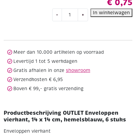
€
0,75
OUTLET
In winkelwagen
-
+
Enveloppen
vierkant,
14
x
14
cm,
Meer dan 10.000 artikelen op voorraad
hemelsblauw,
Levertijd 1 tot 5 werkdagen
6
Gratis afhalen in onze
showroom
stuks
aantal
Verzendkosten € 6,95
Boven € 99,- gratis verzending
Productbeschrijving OUTLET Enveloppen
vierkant, 14 x 14 cm, hemelsblauw, 6 stuks
Enveloppen vierkant