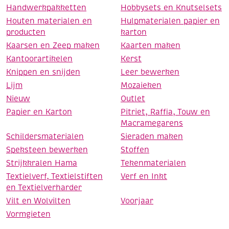
Handwerkpakketten
Hobbysets en Knutselsets
Houten materialen en
Hulpmaterialen papier en
producten
karton
Kaarsen en Zeep maken
Kaarten maken
Kantoorartikelen
Kerst
Knippen en snijden
Leer bewerken
Lijm
Mozaieken
Nieuw
Outlet
Papier en Karton
Pitriet, Raffia, Touw en
Macramegarens
Schildersmaterialen
Sieraden maken
Speksteen bewerken
Stoffen
Strijkkralen Hama
Tekenmaterialen
Textielverf, Textielstiften
Verf en Inkt
en Textielverharder
Vilt en Wolvilten
Voorjaar
Vormgieten