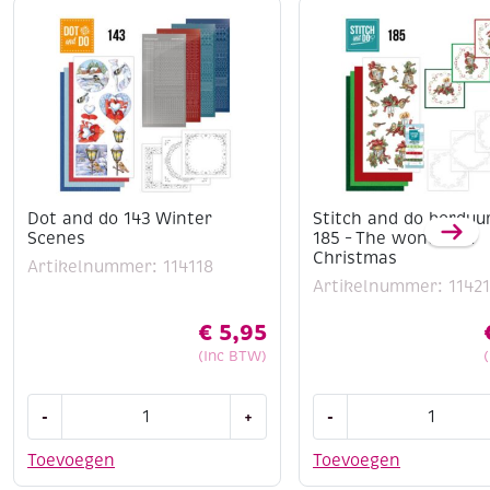
Dot and do 143 Winter
Stitch and do borduu
Scenes
185 – The wonder of
Christmas
Artikelnummer: 114118
Artikelnummer: 1142
€
5,95
(Inc BTW)
Dot
Stitch
-
+
-
and
and
do
do
Toevoegen
Toevoegen
143
borduursetje