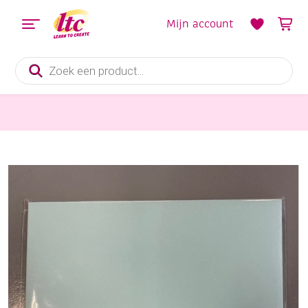
Mijn account
Producten
zoeken
Kaarten maken
OUTLET Enveloppen vierkant, 14 x 14 cm, hemelsblauw, 6 stuks