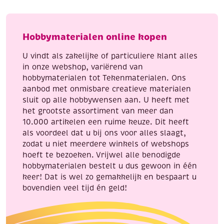
Winter
185
Scenes
-
aantal
The
Hobbymaterialen online kopen
wonder
of
U vindt als zakelijke of particuliere klant alles
Christmas
in onze webshop, variërend van
aantal
hobbymaterialen tot Tekenmaterialen. Ons
aanbod met onmisbare creatieve materialen
sluit op alle hobbywensen aan. U heeft met
het grootste assortiment van meer dan
10.000 artikelen een ruime keuze. Dit heeft
als voordeel dat u bij ons voor alles slaagt,
zodat u niet meerdere winkels of webshops
hoeft te bezoeken. Vrijwel alle benodigde
hobbymaterialen bestelt u dus gewoon in één
keer! Dat is wel zo gemakkelijk en bespaart u
bovendien veel tijd én geld!