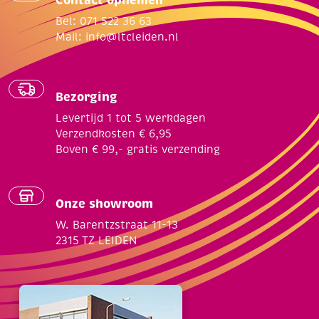
Contact opnemen
Bel: 071 522 36 63
Mail:
info@ltcleiden.nl
Bezorging
Levertijd 1 tot 5 werkdagen
Verzendkosten € 6,95
Boven € 99,- gratis verzending
Onze showroom
W. Barentzstraat 11-13
2315 TZ LEIDEN