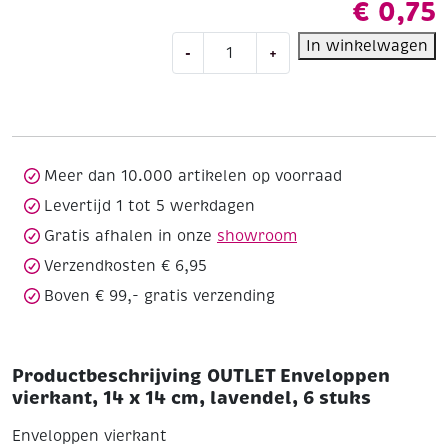
€
0,75
OUTLET
In winkelwagen
-
+
Enveloppen
vierkant,
14
x
14
cm,
Meer dan 10.000 artikelen op voorraad
lavendel,
Levertijd 1 tot 5 werkdagen
6
Gratis afhalen in onze
showroom
stuks
aantal
Verzendkosten € 6,95
Boven € 99,- gratis verzending
Productbeschrijving OUTLET Enveloppen
vierkant, 14 x 14 cm, lavendel, 6 stuks
Enveloppen vierkant