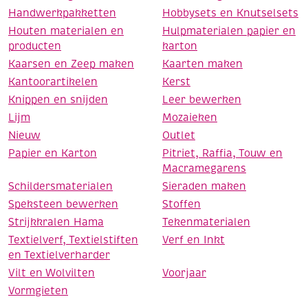
Handwerkpakketten
Hobbysets en Knutselsets
Houten materialen en
Hulpmaterialen papier en
producten
karton
Kaarsen en Zeep maken
Kaarten maken
Kantoorartikelen
Kerst
Knippen en snijden
Leer bewerken
Lijm
Mozaieken
Nieuw
Outlet
Papier en Karton
Pitriet, Raffia, Touw en
Macramegarens
Schildersmaterialen
Sieraden maken
Speksteen bewerken
Stoffen
Strijkkralen Hama
Tekenmaterialen
Textielverf, Textielstiften
Verf en Inkt
en Textielverharder
Vilt en Wolvilten
Voorjaar
Vormgieten