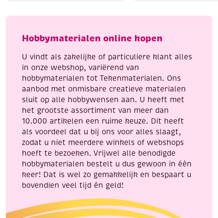
185
-
The
Hobbymaterialen online kopen
wonder
of
U vindt als zakelijke of particuliere klant alles
Christmas
in onze webshop, variërend van
aantal
hobbymaterialen tot Tekenmaterialen. Ons
aanbod met onmisbare creatieve materialen
sluit op alle hobbywensen aan. U heeft met
het grootste assortiment van meer dan
10.000 artikelen een ruime keuze. Dit heeft
als voordeel dat u bij ons voor alles slaagt,
zodat u niet meerdere winkels of webshops
hoeft te bezoeken. Vrijwel alle benodigde
hobbymaterialen bestelt u dus gewoon in één
keer! Dat is wel zo gemakkelijk en bespaart u
bovendien veel tijd én geld!