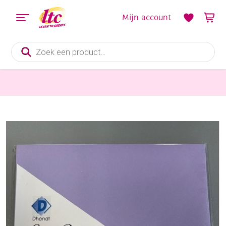
Mijn account
Producten
zoeken
Kaarten maken
OUTLET Enveloppen vierkant, 14 x 14 cm, lavendel, 6 stuks