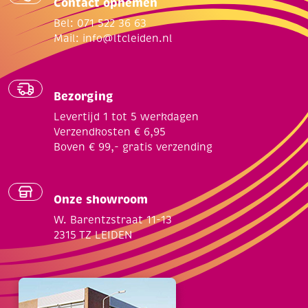
Contact opnemen
Bel: 071 522 36 63
Mail:
info@ltcleiden.nl
Bezorging
Levertijd 1 tot 5 werkdagen
Verzendkosten € 6,95
Boven € 99,- gratis verzending
Onze showroom
W. Barentzstraat 11-13
2315 TZ LEIDEN