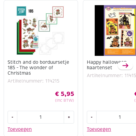
Stitch and do borduursetje
Happy halloween
185 – The wonder of
kaartenset
Christmas
Artikelnummer: 1141
Artikelnummer: 114215
€
5,95
(Inc BTW)
Stitch
Happy
-
+
-
and
halloween
do
kaartenset
Toevoegen
Toevoegen
borduursetje
aantal