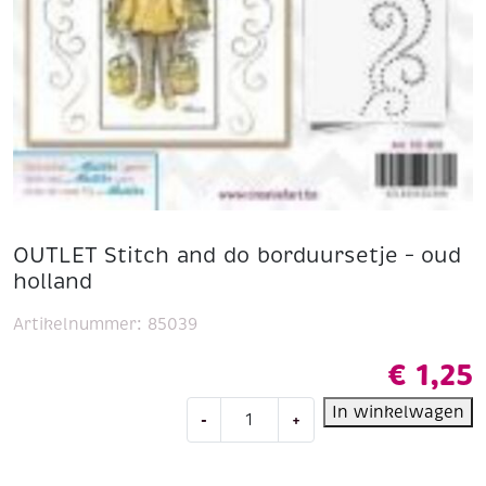
OUTLET Stitch and do borduursetje – oud
holland
Artikelnummer:
85039
€
1,25
OUTLET
In winkelwagen
-
+
Stitch
and
do