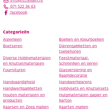
info@ltcleiden.nl
071 522 36 63
facebook
Categorieën
Algemeen
Boeken en Kleurboeken
Boetseren
Dierenpakketten en
toebehoren
Diverse Hobbymaterialen
Feestmateriaal,
en Knutselmaterialen
Schminken en Veren
Fournituren
Glasversiering en
Raamdecoratie
Handvaardigheid
Handwerkgarens
Handwerkpakketten
Hobbysets en Knutselsets
Houten materialen en
Hulpmaterialen papier en
producten
karton
Kaarsen en Zeep maken
Kaarten maken