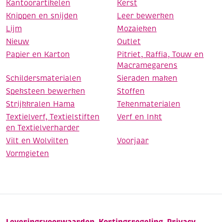
Kantoorartikelen
Kerst
Knippen en snijden
Leer bewerken
Lijm
Mozaieken
Nieuw
Outlet
Papier en Karton
Pitriet, Raffia, Touw en
Macramegarens
Schildersmaterialen
Sieraden maken
Speksteen bewerken
Stoffen
Strijkkralen Hama
Tekenmaterialen
Textielverf, Textielstiften
Verf en Inkt
en Textielverharder
Vilt en Wolvilten
Voorjaar
Vormgieten
Leveringsvoorwaarden
Kortingsregeling
Privacy