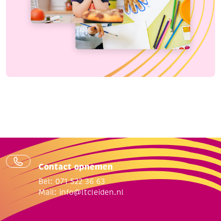
Contact opnemen
Bel: 071 522 36 63
Mail:
info@ltcleiden.nl