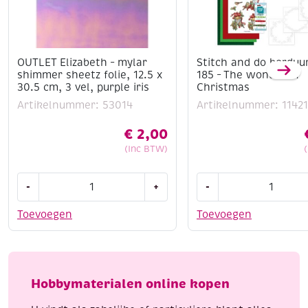
OUTLET Elizabeth – mylar
Stitch and do borduu
shimmer sheetz folie, 12.5 x
185 – The wonder of
30.5 cm, 3 vel, purple iris
Christmas
Artikelnummer: 53014
Artikelnummer: 1142
€
2,00
(Inc BTW)
OUTLET
Stitch
-
+
-
Elizabeth
and
-
do
Toevoegen
Toevoegen
mylar
borduursetje
shimmer
185
sheetz
-
folie,
The
Hobbymaterialen online kopen
12.5
wonder
x
of