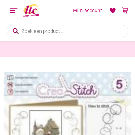
Mijn account
Producten
zoeken
Kaarten maken
OUTLET Stitch and do borduursetje – oud holland