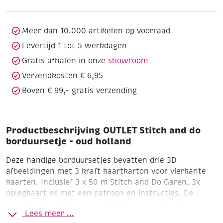
borduursetje
-
oud
Meer dan 10.000 artikelen op voorraad
holland
Levertijd 1 tot 5 werkdagen
aantal
Gratis afhalen in onze
showroom
Verzendkosten € 6,95
Boven € 99,- gratis verzending
Productbeschrijving OUTLET Stitch and do
borduursetje - oud holland
Deze handige borduursetjes bevatten drie 3D-
afbeeldingen met 3 kraft kaartkarton voor vierkante
kaarten. Inclusief 3 x 50 m Stitch and Do Garen, 3x
oplegkaartjes met een patroon en instructies. De
oplegkaarten zijn voorgeprikt. Super handig, dus ook
Lees meer ...
leuk om mee te nemen, of cadeau te doen als