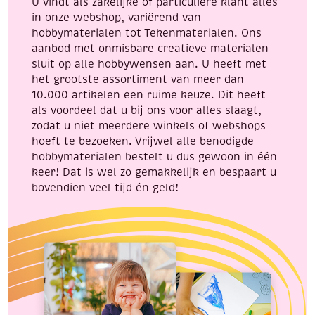
U vindt als zakelijke of particuliere klant alles
30.5
Christmas
in onze webshop, variërend van
cm,
aantal
hobbymaterialen tot Tekenmaterialen. Ons
3
aanbod met onmisbare creatieve materialen
vel,
sluit op alle hobbywensen aan. U heeft met
purple
het grootste assortiment van meer dan
iris
10.000 artikelen een ruime keuze. Dit heeft
aantal
als voordeel dat u bij ons voor alles slaagt,
zodat u niet meerdere winkels of webshops
hoeft te bezoeken. Vrijwel alle benodigde
hobbymaterialen bestelt u dus gewoon in één
keer! Dat is wel zo gemakkelijk en bespaart u
bovendien veel tijd én geld!