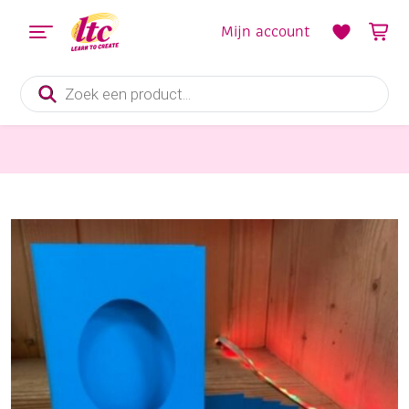
Mijn account
Producten
zoeken
Kaarten maken
OUTLET Wenskaarten passepartout ovaal 5 st, blauw