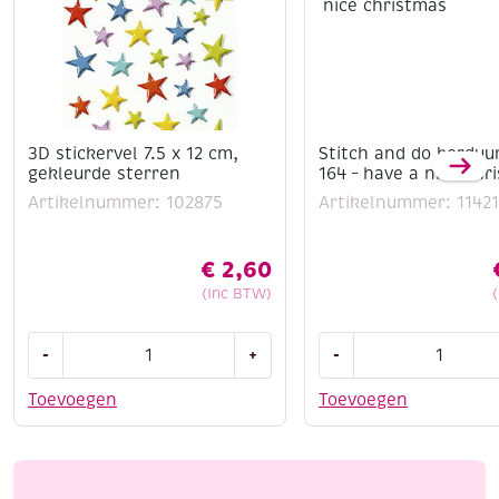
3D stickervel 7.5 x 12 cm,
Stitch and do borduu
gekleurde sterren
164 – have a nice chr
Artikelnummer: 102875
Artikelnummer: 1142
€
2,60
(Inc BTW)
3D
Stitch
-
+
-
stickervel
and
7.5
do
Toevoegen
Toevoegen
x
borduursetje
12
164
cm,
-
gekleurde
have