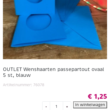
OUTLET Wenskaarten passepartout ovaal
5 st, blauw
Artikelnummer:
76078
€
1,25
OUTLET
In winkelwagen
-
+
Wenskaarten