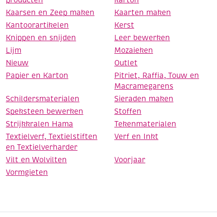
producten
karton
Kaarsen en Zeep maken
Kaarten maken
Kantoorartikelen
Kerst
Knippen en snijden
Leer bewerken
Lijm
Mozaieken
Nieuw
Outlet
Papier en Karton
Pitriet, Raffia, Touw en
Macramegarens
Schildersmaterialen
Sieraden maken
Speksteen bewerken
Stoffen
Strijkkralen Hama
Tekenmaterialen
Textielverf, Textielstiften
Verf en Inkt
en Textielverharder
Vilt en Wolvilten
Voorjaar
Vormgieten