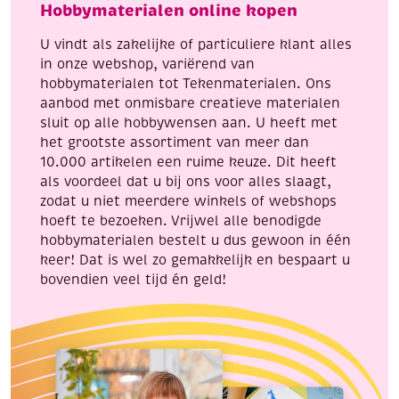
Hobbymaterialen online kopen
sterren
a
aantal
nice
U vindt als zakelijke of particuliere klant alles
christmas
in onze webshop, variërend van
aantal
hobbymaterialen tot Tekenmaterialen. Ons
aanbod met onmisbare creatieve materialen
sluit op alle hobbywensen aan. U heeft met
het grootste assortiment van meer dan
10.000 artikelen een ruime keuze. Dit heeft
als voordeel dat u bij ons voor alles slaagt,
zodat u niet meerdere winkels of webshops
hoeft te bezoeken. Vrijwel alle benodigde
hobbymaterialen bestelt u dus gewoon in één
keer! Dat is wel zo gemakkelijk en bespaart u
bovendien veel tijd én geld!