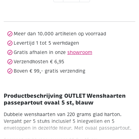
passepartout
ovaal
5
st,
blauw
Meer dan 10.000 artikelen op voorraad
aantal
Levertijd 1 tot 5 werkdagen
Gratis afhalen in onze
showroom
Verzendkosten € 6,95
Boven € 99,- gratis verzending
Productbeschrijving OUTLET Wenskaarten
passepartout ovaal 5 st, blauw
Dubbele wenskaarten van 220 grams glad karton.
Verpakt per 5 stuks inclusief 5 inlegvellen en 5
enveloppen in dezelfde kleur. Met ovaal passepartout.