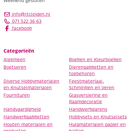
Weekend gesloten
info@ltcleiden.nl
071 522 36 63
facebook
Categorieën
Algemeen
Boeken en Kleurboeken
Boetseren
Dierenpakketten en
toebehoren
Diverse Hobbymaterialen
Feestmateriaal,
en Knutselmaterialen
Schminken en Veren
Fournituren
Glasversiering en
Raamdecoratie
Handvaardigheid
Handwerkgarens
Handwerkpakketten
Hobbysets en Knutselsets
Houten materialen en
Hulpmaterialen papier en