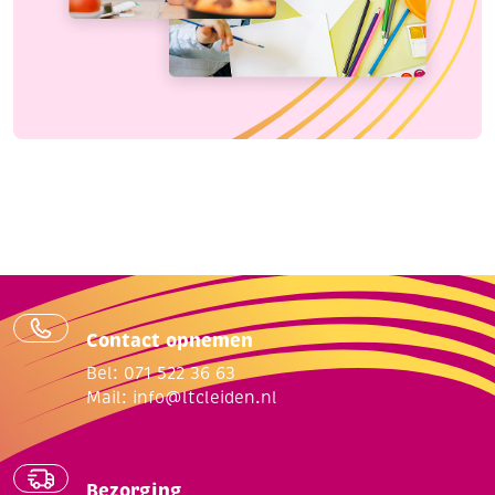
Contact opnemen
Bel: 071 522 36 63
Mail:
info@ltcleiden.nl
Bezorging