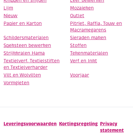
Knippen en snijden
Leer bewerken
Lijm
Mozaieken
Nieuw
Outlet
Papier en Karton
Pitriet, Raffia, Touw en
Macramegarens
Schildersmaterialen
Sieraden maken
Speksteen bewerken
Stoffen
Strijkkralen Hama
Tekenmaterialen
Textielverf, Textielstiften
Verf en Inkt
en Textielverharder
Vilt en Wolvilten
Voorjaar
Vormgieten
Leveringsvoorwaarden
Kortingsregeling
Privacy
statement