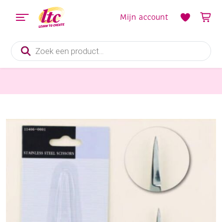
Mijn account
Producten
zoeken
Kaarten maken
Silhouetschaar 11 cm