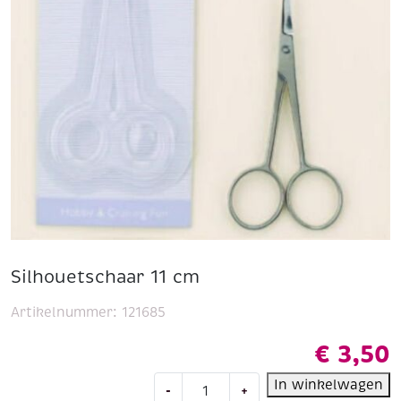
Silhouetschaar 11 cm
Artikelnummer:
121685
€
3,50
Silhouetschaar
In winkelwagen
-
+
11