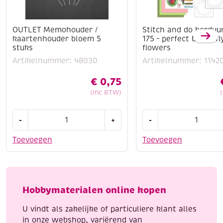
OUTLET Memohouder /
Stitch and do borduu
kaartenhouder bloem 5
175 – perfect butterfl
stuks
flowers
Artikelnummer: 48030
Artikelnummer: 1142
€
0,75
(Inc BTW)
OUTLET
Stitch
-
+
-
Memohouder
and
/
do
Toevoegen
Toevoegen
kaartenhouder
borduursetje
bloem
175
5
-
stuks
perfect
Hobbymaterialen online kopen
aantal
butterfly
flowers
U vindt als zakelijke of particuliere klant alles
aantal
in onze webshop, variërend van