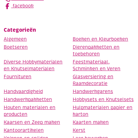
facebook
Categorieën
Algemeen
Boeken en Kleurboeken
Boetseren
Dierenpakketten en
toebehoren
Diverse Hobbymaterialen
Feestmateriaal,
en Knutselmaterialen
Schminken en Veren
Fournituren
Glasversiering en
Raamdecoratie
Handvaardigheid
Handwerkgarens
Handwerkpakketten
Hobbysets en Knutselsets
Houten materialen en
Hulpmaterialen papier en
producten
karton
Kaarsen en Zeep maken
Kaarten maken
Kantoorartikelen
Kerst