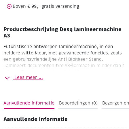
Boven € 99,- gratis verzending
Productbeschrijving Desq lamineermachine
A3
Futuristische ontworpen lamineermachine, in een
heldere witte kleur, met geavanceerde functies, zoals
een gebruiksvriendelijke Anti Blokkeer Stand.
Lamineert documenten t/m A3-formaat in minder dan 1
minuut. Twee temperatuursinstellingen voor
Lees meer ...
lamineerhoezen van 80 micron en 100/125 micron en
een instelling voor koud lamineren. Snelle opwarmtijd
van maar slechts 3 minuten. Visuele indicator geeft
aan wanneer machine klaar is voor gebruik. Geen
Aanvullende informatie
Beoordelingen (0)
Bezorgen en
carrier nodig. Deze handzame lamineermachine is
geschikt voor het lamineren van A3-documenten zoals
foto’s, recepten, kindertekeningen, certificaten en
Aanvullende informatie
placemats.