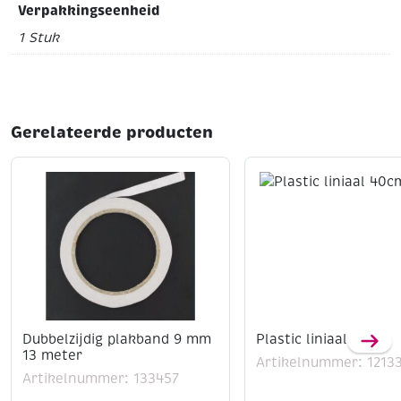
Verpakkingseenheid
Rollen: 2
Invoerbreedte: 330 mm
Opwarmtijd: 3
minuten
Maximale lamineerhoesdikte: 0,5mm/125
1 Stuk
micron
Temperatuur: 118-150 graden celcius
Gerelateerde producten
Dubbelzijdig plakband 9 mm
Plastic liniaal 40cm
13 meter
Artikelnummer: 1213
Artikelnummer: 133457