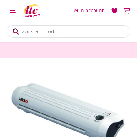
Mijn account
Producten
zoeken
Kantoorartikelen
Desq lamineermachine A3