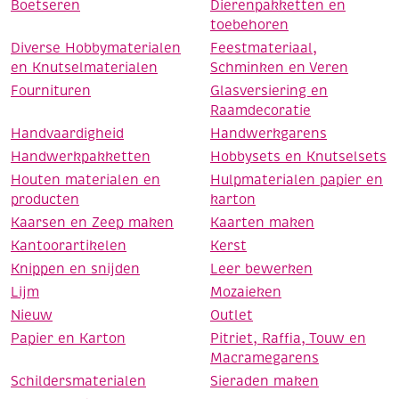
Boetseren
Dierenpakketten en
toebehoren
Diverse Hobbymaterialen
Feestmateriaal,
en Knutselmaterialen
Schminken en Veren
Fournituren
Glasversiering en
Raamdecoratie
Handvaardigheid
Handwerkgarens
Handwerkpakketten
Hobbysets en Knutselsets
Houten materialen en
Hulpmaterialen papier en
producten
karton
Kaarsen en Zeep maken
Kaarten maken
Kantoorartikelen
Kerst
Knippen en snijden
Leer bewerken
Lijm
Mozaieken
Nieuw
Outlet
Papier en Karton
Pitriet, Raffia, Touw en
Macramegarens
Schildersmaterialen
Sieraden maken