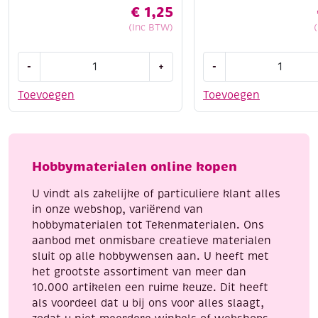
€
1,25
(Inc BTW)
Dubbelzijdig
Plastic
-
+
-
plakband
liniaal
9
40cm
Toevoegen
Toevoegen
mm
aantal
13
meter
aantal
Hobbymaterialen online kopen
U vindt als zakelijke of particuliere klant alles
in onze webshop, variërend van
hobbymaterialen tot Tekenmaterialen. Ons
aanbod met onmisbare creatieve materialen
sluit op alle hobbywensen aan. U heeft met
het grootste assortiment van meer dan
10.000 artikelen een ruime keuze. Dit heeft
als voordeel dat u bij ons voor alles slaagt,