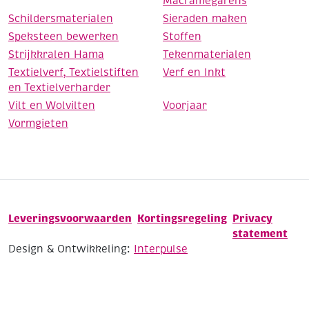
Macramegarens
Schildersmaterialen
Sieraden maken
Speksteen bewerken
Stoffen
Strijkkralen Hama
Tekenmaterialen
Textielverf, Textielstiften
Verf en Inkt
en Textielverharder
Vilt en Wolvilten
Voorjaar
Vormgieten
Leveringsvoorwaarden
Kortingsregeling
Privacy
statement
Design & Ontwikkeling:
Interpulse