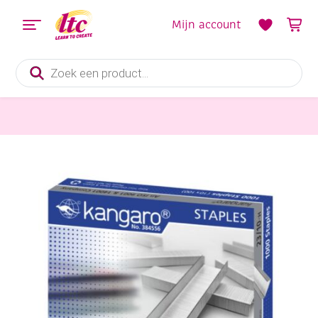
Mijn account
Producten
zoeken
Kantoorartikelen
Nietjes voor nietpistool , 1000 stuks, 10 mm