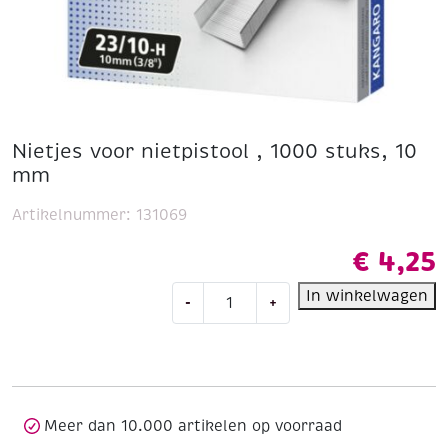
Nietjes voor nietpistool , 1000 stuks, 10
mm
Artikelnummer:
131069
€
4,25
Nietjes
In winkelwagen
-
+
voor
nietpistool
,
1000
stuks,
10
Meer dan 10.000 artikelen op voorraad
mm