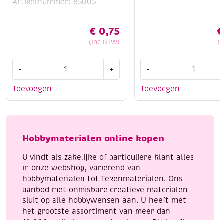
Artikelnummer: 85005
€
0,75
(Inc BTW)
OUTLET
Schaalstok
-
+
-
Poppie
Westcott
dots
30cm
Toevoegen
Toevoegen
rond,
1:20/25/50/75/100/125
foamrondjes,
aantal
12.7
x
Hobbymaterialen online kopen
3
mm,
U vindt als zakelijke of particuliere klant alles
104
in onze webshop, variërend van
st,
hobbymaterialen tot Tekenmaterialen. Ons
wit
aanbod met onmisbare creatieve materialen
aantal
sluit op alle hobbywensen aan. U heeft met
het grootste assortiment van meer dan