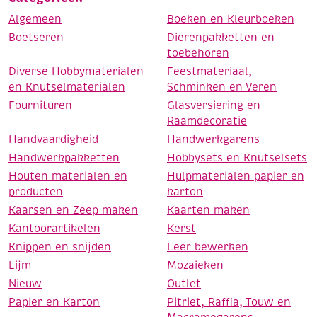
Algemeen
Boeken en Kleurboeken
Boetseren
Dierenpakketten en
toebehoren
Diverse Hobbymaterialen
Feestmateriaal,
en Knutselmaterialen
Schminken en Veren
Fournituren
Glasversiering en
Raamdecoratie
Handvaardigheid
Handwerkgarens
Handwerkpakketten
Hobbysets en Knutselsets
Houten materialen en
Hulpmaterialen papier en
producten
karton
Kaarsen en Zeep maken
Kaarten maken
Kantoorartikelen
Kerst
Knippen en snijden
Leer bewerken
Lijm
Mozaieken
Nieuw
Outlet
Papier en Karton
Pitriet, Raffia, Touw en