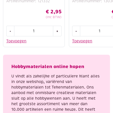
Artikelnummer: 121332
Artikelnummer: 1303
€
2,95
(Inc BTW)
Voetmaat/voetstok,
Koud
-
+
-
rvs
lamineer
meetlat,
folie,
Toevoegen
Toevoegen
rvs
A5,
liniaal,
10
30
vel
cm
aantal
Hobbymaterialen online kopen
aantal
U vindt als zakelijke of particuliere klant alles
in onze webshop, variërend van
hobbymaterialen tot Tekenmaterialen. Ons
aanbod met onmisbare creatieve materialen
sluit op alle hobbywensen aan. U heeft met
het grootste assortiment van meer dan
10.000 artikelen een ruime keuze. Dit heeft