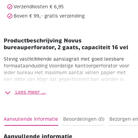
Verzendkosten € 6,95
Boven € 99,- gratis verzending
Productbeschrijving Novus
bureauperforator, 2 gaats, capaciteit 16 vel
Stevig vastklikkende aanslagrail met goed leesbare
formaataanduiding
Voordelige kantoorperforator voor
ieder bureau
Het maximum aantal vellen papier met
een dikte van 80gr dat geperforeerd kan worden is
max 16 vel.
Antislipbodem die voor het leegmaken half
Lees meer ...
geopend en vervolgens eenvoudig weer gesloten kan
worden
Metalen onderdeel en kunststof bovendeel
Gewicht: ca. 190 g
Aanvullende informatie
Beoordelingen (0)
Bezorgen en
Aanvullende informatie