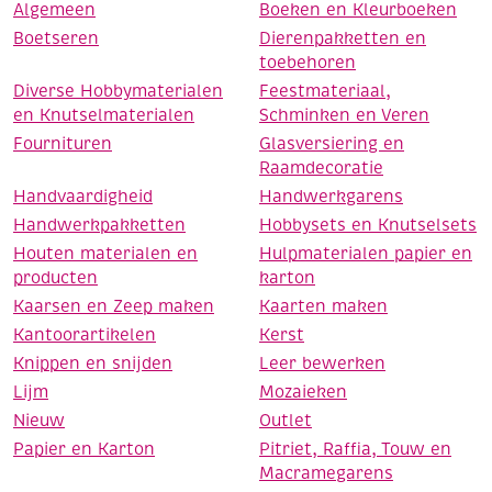
Algemeen
Boeken en Kleurboeken
Boetseren
Dierenpakketten en
toebehoren
Diverse Hobbymaterialen
Feestmateriaal,
en Knutselmaterialen
Schminken en Veren
Fournituren
Glasversiering en
Raamdecoratie
Handvaardigheid
Handwerkgarens
Handwerkpakketten
Hobbysets en Knutselsets
Houten materialen en
Hulpmaterialen papier en
producten
karton
Kaarsen en Zeep maken
Kaarten maken
Kantoorartikelen
Kerst
Knippen en snijden
Leer bewerken
Lijm
Mozaieken
Nieuw
Outlet
Papier en Karton
Pitriet, Raffia, Touw en
Macramegarens