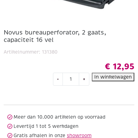
Novus bureauperforator, 2 gaats,
capaciteit 16 vel
Artikelnummer:
131380
€
12,95
Novus
In winkelwagen
-
+
bureauperforator,
2
gaats,
capaciteit
16
vel
Meer dan 10.000 artikelen op voorraad
aantal
Levertijd 1 tot 5 werkdagen
Gratis afhalen in onze
showroom