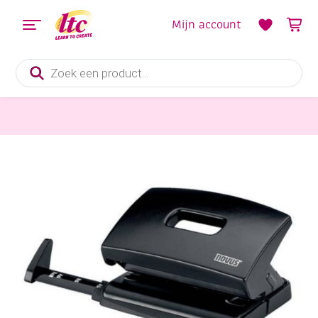
Mijn account
Producten
zoeken
Kantoorartikelen
Novus bureauperforator, 2 gaats, capaciteit 16 vel