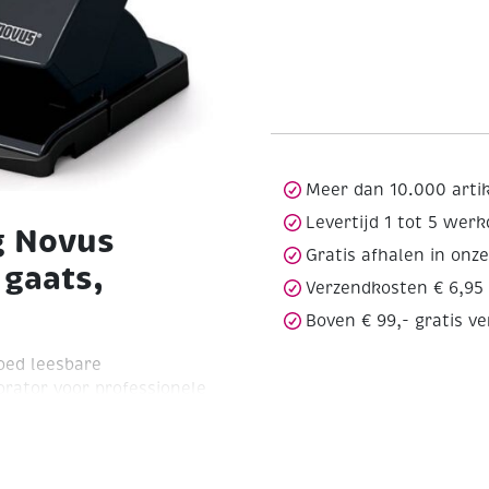
Meer dan 10.000 arti
Levertijd 1 tot 5 wer
g Novus
Gratis afhalen in onz
 gaats,
Verzendkosten € 6,95
Boven € 99,- gratis v
oed leesbare
rator voor professionele
en papier met een dikte
is max 30 vel.
 half geopend en
kan worden
Metalen