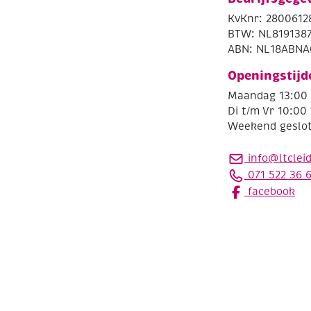
KvKnr: 2800612
BTW: NL819138
ABN: NL18ABNA
Openingstijd
Maandag 13:00 
Di t/m Vr 10:00 
Weekend geslo
info@ltclei
071 522 36 
facebook