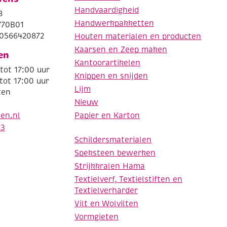
Handvaardigheid
8
Handwerkpakketten
770B01
0566420872
Houten materialen en producten
Kaarsen en Zeep maken
en
Kantoorartikelen
tot 17:00 uur
Knippen en snijden
tot 17:00 uur
Lijm
ten
Nieuw
Papier en Karton
den.nl
63
Schildersmaterialen
Speksteen bewerken
Strijkkralen Hama
Textielverf, Textielstiften en
Textielverharder
Vilt en Wolvilten
Vormgieten