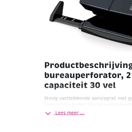
Productbeschrijvin
bureauperforator, 2
capaciteit 30 vel
Stevig vastklikkende aanslagrail met g
formaataanduiding
Sterke kantoorperfo
toepassingen
Het maximum aantal vell
Lees meer ...
van 80gr dat geperforeerd kan worden 
Antislipbodem die voor het leegmaken
vervolgens eenvoudig weer gesloten 