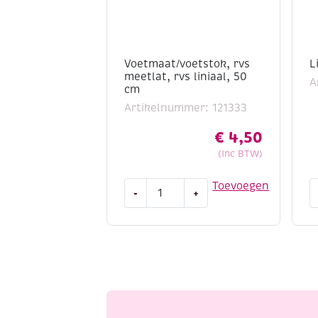
Voetmaat/voetstok, rvs
L
meetlat, rvs liniaal, 50
A
cm
Artikelnummer: 121333
€
4,50
(Inc BTW)
Voetmaat/voetstok,
L
Toevoegen
-
+
rvs
p
meetlat,
a
rvs
liniaal,
50
cm
aantal