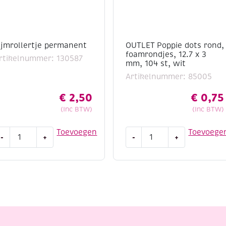
ijmrollertje permanent
OUTLET Poppie dots rond,
foamrondjes, 12.7 x 3
rtikelnummer: 130587
mm, 104 st, wit
Artikelnummer: 85005
€
2,50
€
0,75
(Inc BTW)
(Inc BTW)
ijmrollertje
OUTLET
Toevoegen
Toevoege
-
+
-
+
ermanent
Poppie
antal
dots
rond,
foamrondjes,
12.7
x
3
mm,