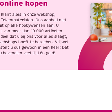
online kopen
104
st,
wit
re klant alles in onze webshop,
aantal
t Tekenmaterialen. Ons aanbod met
uit op alle hobbywensen aan. U
nt van meer dan 10.000 artikelen
deel dat u bij ons voor alles slaagt,
webshops hoeft te bezoeken. Vrijwel
stelt u dus gewoon in één keer! Dat
u bovendien veel tijd én geld!