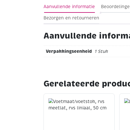
apparaat, bovendeel ommanteld met h
Aanvullende informatie
Beoordelinge
Gewicht: ca. 350 g
Bezorgen en retourneren
Aanvullende inform
Verpakkingseenheid
1 Stuk
Gerelateerde produ