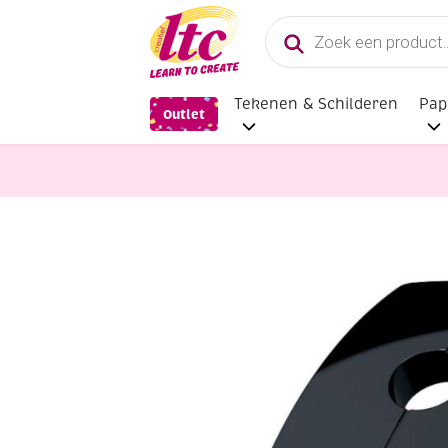
Producten
zoeken
Tekenen & Schilderen
Pap
Outlet
Kantoorartikelen
Novus bureauper