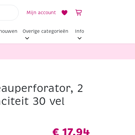
Mijn account
dhouwen
Overige categorieën
Info
auperforator, 2
citeit 30 vel
€
17,94