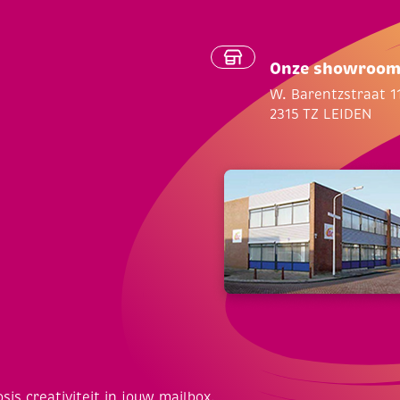
Onze showroo
W. Barentzstraat 1
2315 TZ LEIDEN
osis creativiteit in jouw mailbox.