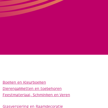
Boeken en Kleurboeken
Dierenpakketten en toebehoren
Feestmateriaal, Schminken en Veren
Glasversiering en Raamdecoratie