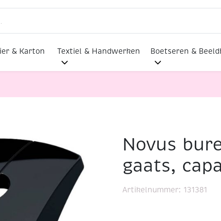
ier & Karton
Textiel & Handwerken
Boetseren & Beel
Novus bure
forator, 2 gaats, capaciteit 30 vel
gaats, capa
Artikelnummer:
131381