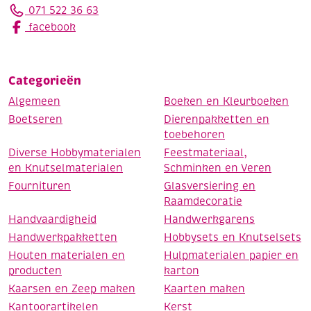
071 522 36 63
facebook
Categorieën
Algemeen
Boeken en Kleurboeken
Boetseren
Dierenpakketten en
toebehoren
Diverse Hobbymaterialen
Feestmateriaal,
en Knutselmaterialen
Schminken en Veren
Fournituren
Glasversiering en
Raamdecoratie
Handvaardigheid
Handwerkgarens
Handwerkpakketten
Hobbysets en Knutselsets
Houten materialen en
Hulpmaterialen papier en
producten
karton
Kaarsen en Zeep maken
Kaarten maken
Kantoorartikelen
Kerst