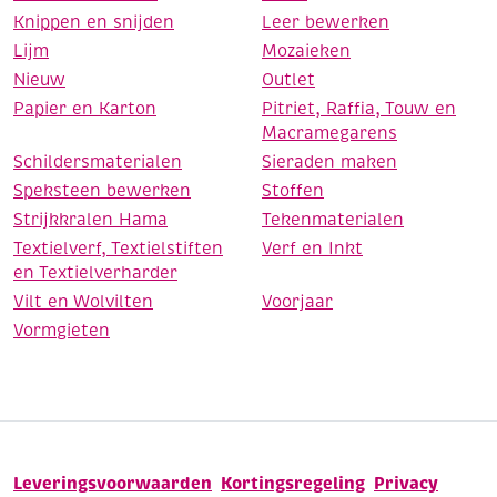
Knippen en snijden
Leer bewerken
Lijm
Mozaieken
Nieuw
Outlet
Papier en Karton
Pitriet, Raffia, Touw en
Macramegarens
Schildersmaterialen
Sieraden maken
Speksteen bewerken
Stoffen
Strijkkralen Hama
Tekenmaterialen
Textielverf, Textielstiften
Verf en Inkt
en Textielverharder
Vilt en Wolvilten
Voorjaar
Vormgieten
Leveringsvoorwaarden
Kortingsregeling
Privacy