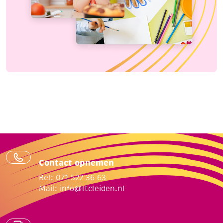
Contact opnemen
Bel: 071 522 36 63
Mail:
info@ltcleiden.nl