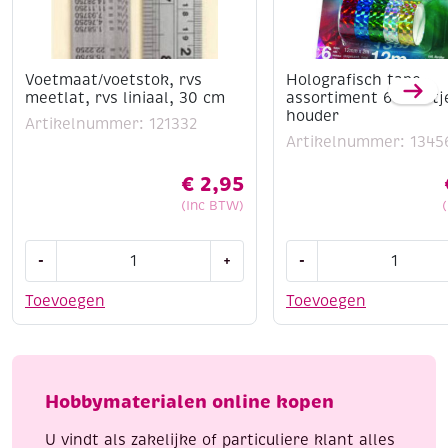
Voetmaat/voetstok, rvs
Holografisch tape
meetlat, rvs liniaal, 30 cm
assortiment 6 rollet
houder
Artikelnummer: 121332
Artikelnummer: 1345
€
2,95
(Inc BTW)
Voetmaat/voetstok,
Holografisch
-
+
-
rvs
tape
meetlat,
assortiment
Toevoegen
Toevoegen
rvs
6
liniaal,
rolletjes
30
met
cm
houder
Hobbymaterialen online kopen
aantal
aantal
U vindt als zakelijke of particuliere klant alles