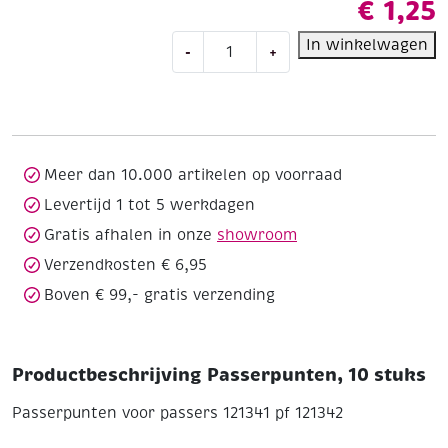
€
1,25
Passerpunten,
In winkelwagen
-
+
10
stuks
aantal
Meer dan 10.000 artikelen op voorraad
Levertijd 1 tot 5 werkdagen
Gratis afhalen in onze
showroom
Verzendkosten € 6,95
Boven € 99,- gratis verzending
Productbeschrijving Passerpunten, 10 stuks
Passerpunten voor passers 121341 pf 121342