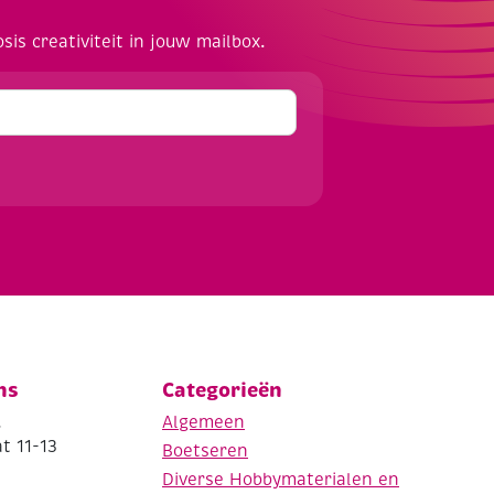
osis creativiteit in jouw mailbox.
ns
Categorieën
.
Algemeen
t 11-13
Boetseren
Diverse Hobbymaterialen en