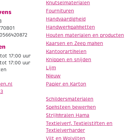
Knutselmaterialen
Fournituren
vens
Handvaardigheid
8
Handwerkpakketten
770B01
0566420872
Houten materialen en producten
Kaarsen en Zeep maken
en
Kantoorartikelen
tot 17:00 uur
Knippen en snijden
tot 17:00 uur
Lijm
ten
Nieuw
Papier en Karton
den.nl
63
Schildersmaterialen
Speksteen bewerken
Strijkkralen Hama
Textielverf, Textielstiften en
Textielverharder
Vilt en Wolvilten