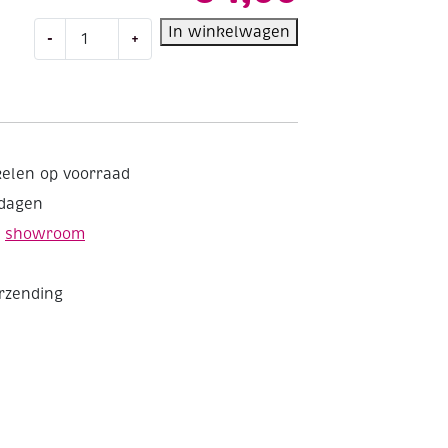
Plastic
In winkelwagen
-
+
tekendriehoek
45-
45-
90
aantal
kelen op voorraad
kdagen
e
showroom
erzending