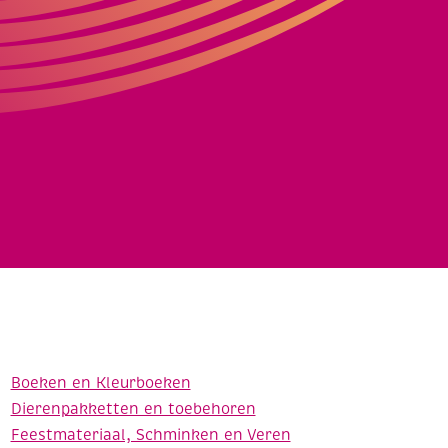
Boeken en Kleurboeken
Dierenpakketten en toebehoren
Feestmateriaal, Schminken en Veren