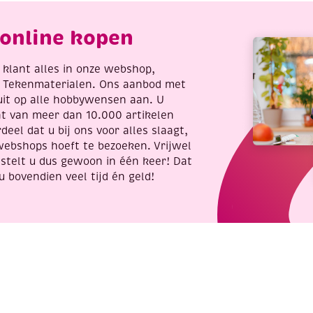
micro
3mm
online kopen
en
132
st
re klant alles in onze webshop,
mini
t Tekenmaterialen. Ons aanbod met
6mm,
uit op alle hobbywensen aan. U
zwart
nt van meer dan 10.000 artikelen
aantal
deel dat u bij ons voor alles slaagt,
webshops hoeft te bezoeken. Vrijwel
stelt u dus gewoon in één keer! Dat
u bovendien veel tijd én geld!