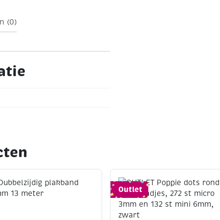
n (0)
atie
cten
Outlet