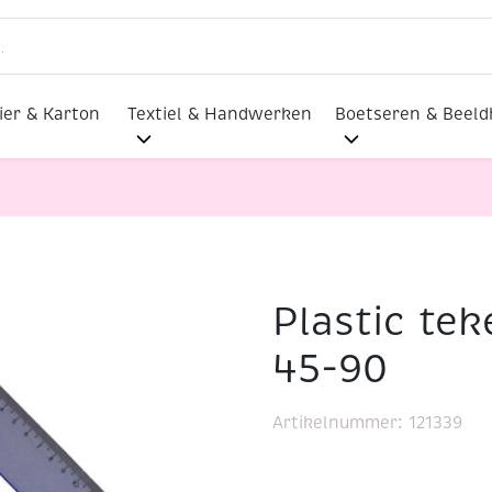
ier & Karton
Textiel & Handwerken
Boetseren & Beel
Plastic te
iehoek 45-45-90
45-90
Artikelnummer:
121339