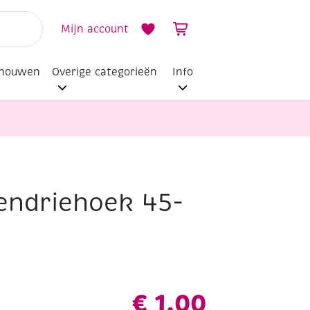
Mijn account
dhouwen
Overige categorieën
Info
kendriehoek 45-
€
1,00