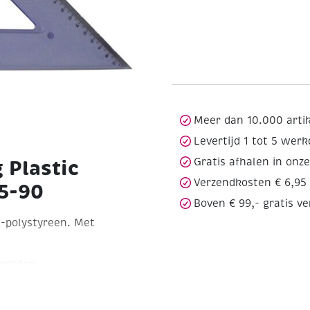
Meer dan 10.000 arti
Levertijd 1 tot 5 wer
Gratis afhalen in onz
 Plastic
Verzendkosten € 6,95
5-90
Boven € 99,- gratis v
l-polystyreen. Met
 graden
zijdes zijn 20 cm.
Met cm
te zijdes.