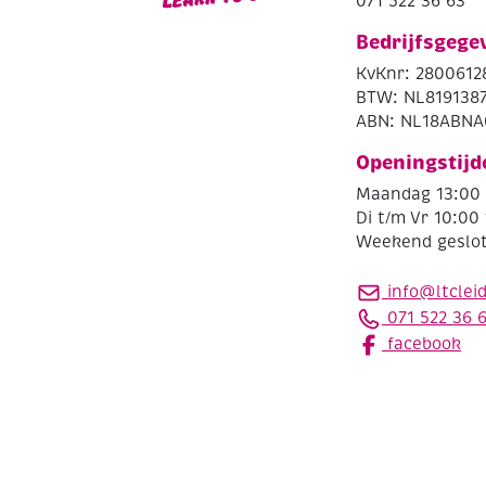
071 522 36 63
Bedrijfsgege
KvKnr: 2800612
BTW: NL819138
ABN: NL18ABNA
Openingstijd
Maandag 13:00 
Di t/m Vr 10:00 
Weekend geslo
info@ltclei
071 522 36 
facebook