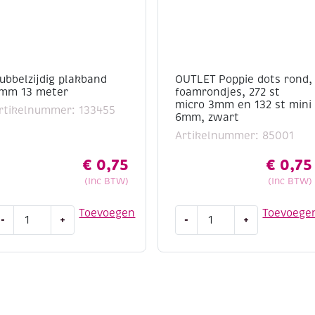
ubbelzijdig plakband
OUTLET Poppie dots rond,
mm 13 meter
foamrondjes, 272 st
micro 3mm en 132 st mini
rtikelnummer: 133455
6mm, zwart
Artikelnummer: 85001
€
0,75
€
0,75
(Inc BTW)
(Inc BTW)
ubbelzijdig
OUTLET
Toevoegen
Toevoege
-
+
-
+
lakband
Poppie
mm
dots
3
rond,
eter
foamrondjes,
antal
272
st