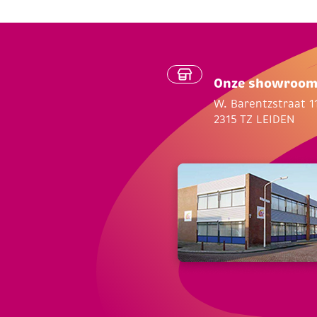
Onze showroo
W. Barentzstraat 1
2315 TZ LEIDEN