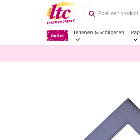
Producten
zoeken
Tekenen & Schilderen
Pap
Outlet
Kantoorartikelen
Plastic tekendr