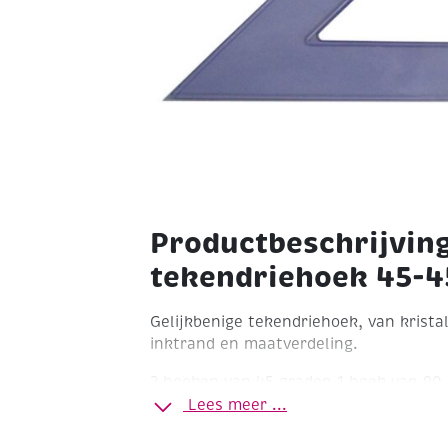
Productbeschrijving
tekendriehoek 45-4
Gelijkbenige tekendriehoek, van krista
inktrand en maatverdeling.
2 hoeken van 45 graden
1 hoek van 90
Lees meer ...
De lange zijde is 30 cm. De twee korte 
en mm maatverdeling op één van de kor