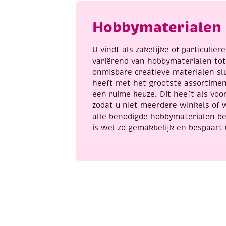
15
cm
Hobbymaterialen 
aantal
U vindt als zakelijke of particulie
variërend van hobbymaterialen to
onmisbare creatieve materialen sl
heeft met het grootste assortime
een ruime keuze. Dit heeft als voor
zodat u niet meerdere winkels of 
alle benodigde hobbymaterialen be
is wel zo gemakkelijk en bespaart 