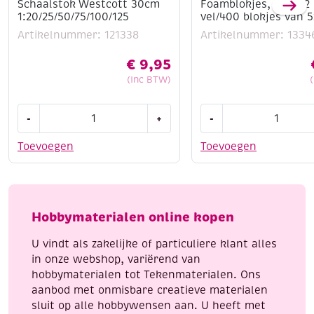
Schaalstok Westcott 30cm
Foamblokjes, dikte 2
1:20/25/50/75/100/125
vel/400 blokjes van
Artikelnummer: 121338
Artikelnummer: 1334
€
9,95
(Inc BTW)
Schaalstok
Foamblokjes,
-
+
-
Westcott
dikte
30cm
2
Toevoegen
Toevoegen
1:20/25/50/75/100/125
mm,
aantal
vel/400
blokjes
van
Hobbymaterialen online kopen
5x5mm
aantal
U vindt als zakelijke of particuliere klant alles
in onze webshop, variërend van
hobbymaterialen tot Tekenmaterialen. Ons
aanbod met onmisbare creatieve materialen
sluit op alle hobbywensen aan. U heeft met