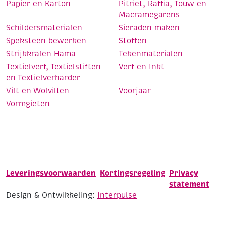
Papier en Karton
Pitriet, Raffia, Touw en
Macramegarens
Schildersmaterialen
Sieraden maken
Speksteen bewerken
Stoffen
Strijkkralen Hama
Tekenmaterialen
Textielverf, Textielstiften
Verf en Inkt
en Textielverharder
Vilt en Wolvilten
Voorjaar
Vormgieten
Leveringsvoorwaarden
Kortingsregeling
Privacy
statement
Design & Ontwikkeling:
Interpulse