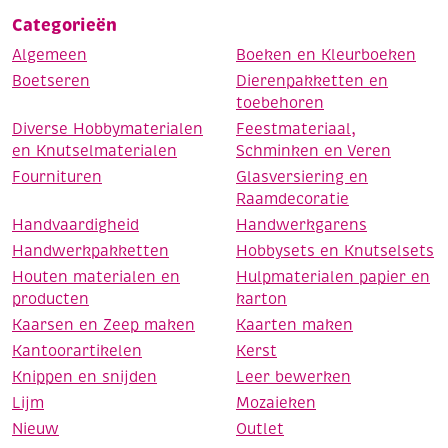
Categorieën
Algemeen
Boeken en Kleurboeken
Boetseren
Dierenpakketten en
toebehoren
Diverse Hobbymaterialen
Feestmateriaal,
en Knutselmaterialen
Schminken en Veren
Fournituren
Glasversiering en
Raamdecoratie
Handvaardigheid
Handwerkgarens
Handwerkpakketten
Hobbysets en Knutselsets
Houten materialen en
Hulpmaterialen papier en
producten
karton
Kaarsen en Zeep maken
Kaarten maken
Kantoorartikelen
Kerst
Knippen en snijden
Leer bewerken
Lijm
Mozaieken
Nieuw
Outlet