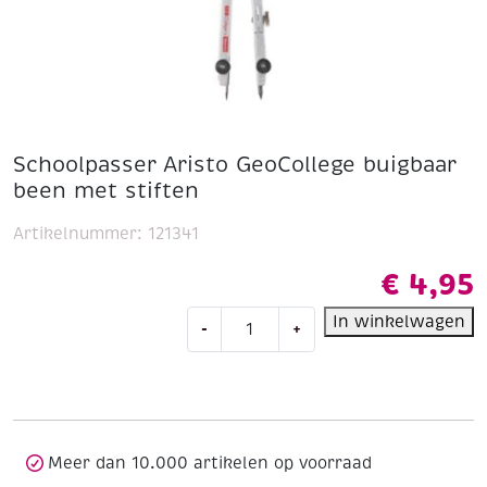
Schoolpasser Aristo GeoCollege buigbaar
been met stiften
Artikelnummer:
121341
€
4,95
Schoolpasser
In winkelwagen
-
+
Aristo
GeoCollege
buigbaar
been
met
stiften
Meer dan 10.000 artikelen op voorraad
aantal