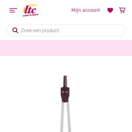
Mijn account
Producten
zoeken
Kantoorartikelen
Schoolpasser Aristo GeoCollege buigbaar been met stiften