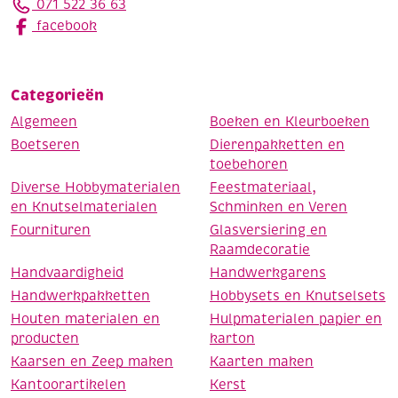
071 522 36 63
facebook
Categorieën
Algemeen
Boeken en Kleurboeken
Boetseren
Dierenpakketten en
toebehoren
Diverse Hobbymaterialen
Feestmateriaal,
en Knutselmaterialen
Schminken en Veren
Fournituren
Glasversiering en
Raamdecoratie
Handvaardigheid
Handwerkgarens
Handwerkpakketten
Hobbysets en Knutselsets
Houten materialen en
Hulpmaterialen papier en
producten
karton
Kaarsen en Zeep maken
Kaarten maken
Kantoorartikelen
Kerst