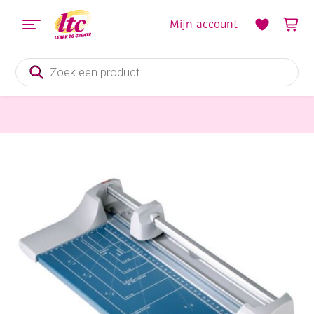
Mijn account
Producten
zoeken
Knippen en snijden
Dahle papiersnijmachine type 507