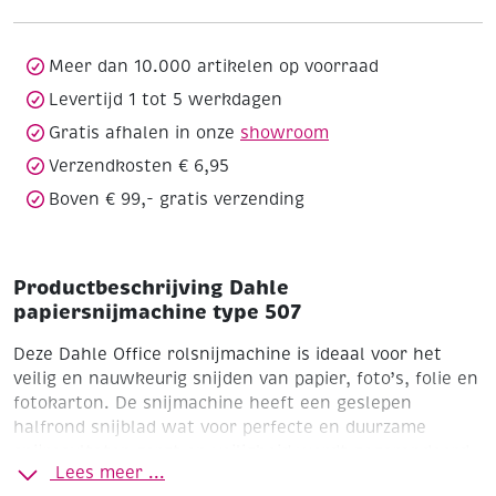
aantal
Meer dan 10.000 artikelen op voorraad
Levertijd 1 tot 5 werkdagen
Gratis afhalen in onze
showroom
Verzendkosten € 6,95
Boven € 99,- gratis verzending
Productbeschrijving Dahle
papiersnijmachine type 507
Deze Dahle Office rolsnijmachine is ideaal voor het
veilig en nauwkeurig snijden van papier, foto’s, folie en
fotokarton. De snijmachine heeft een geslepen
halfrond snijblad wat voor perfecte en duurzame
snijresultaten zorgt en veiligheid wordt gegarandeerd
Lees meer ...
door de kunststof behuizing van het snijblad. De