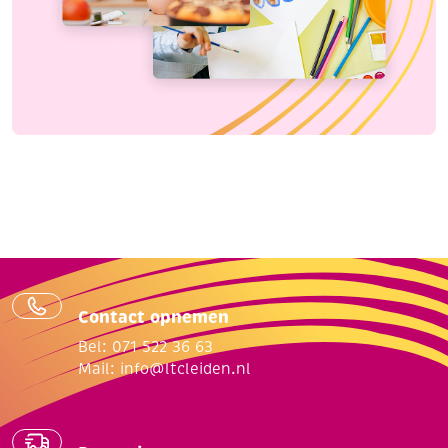
Contact opnemen
Bel: 071 522 36 63
Mail:
info@ltcleiden.nl