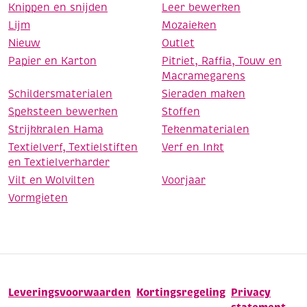
Knippen en snijden
Leer bewerken
Lijm
Mozaieken
Nieuw
Outlet
Papier en Karton
Pitriet, Raffia, Touw en
Macramegarens
Schildersmaterialen
Sieraden maken
Speksteen bewerken
Stoffen
Strijkkralen Hama
Tekenmaterialen
Textielverf, Textielstiften
Verf en Inkt
en Textielverharder
Vilt en Wolvilten
Voorjaar
Vormgieten
Leveringsvoorwaarden
Kortingsregeling
Privacy