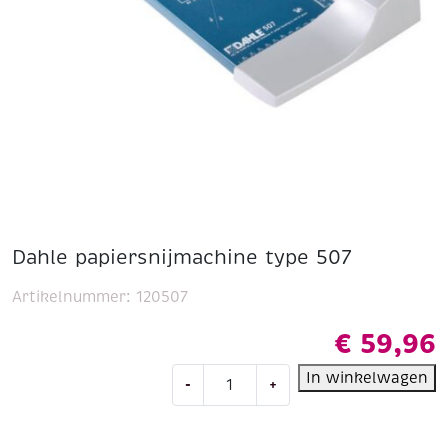
Dahle papiersnijmachine type 507
Artikelnummer:
120507
€
59,96
Dahle
In winkelwagen
-
+
papiersnijmachine
type
507