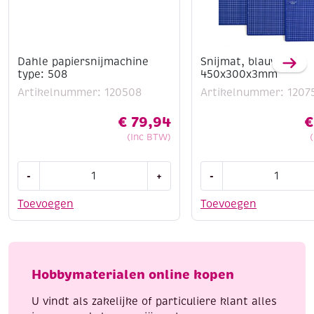
Dahle papiersnijmachine
Snijmat, blauw,
type: 508
450x300x3mm
Artikelnummer: 120508
Artikelnummer: 1207
€
79,94
€
(Inc BTW)
Dahle
Snijmat,
-
+
-
papiersnijmachine
blauw,
type:
450x300x3mm
Toevoegen
Toevoegen
508
aantal
aantal
Hobbymaterialen online kopen
U vindt als zakelijke of particuliere klant alles