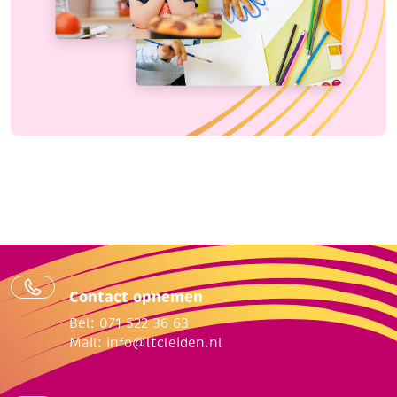
Contact opnemen
Bel: 071 522 36 63
Mail:
info@ltcleiden.nl