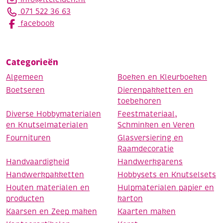
071 522 36 63
facebook
Categorieën
Algemeen
Boeken en Kleurboeken
Boetseren
Dierenpakketten en
toebehoren
Diverse Hobbymaterialen
Feestmateriaal,
en Knutselmaterialen
Schminken en Veren
Fournituren
Glasversiering en
Raamdecoratie
Handvaardigheid
Handwerkgarens
Handwerkpakketten
Hobbysets en Knutselsets
Houten materialen en
Hulpmaterialen papier en
producten
karton
Kaarsen en Zeep maken
Kaarten maken