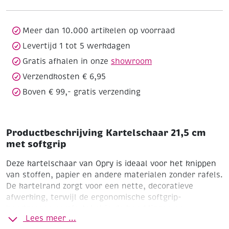
softgrip
aantal
Meer dan 10.000 artikelen op voorraad
Levertijd 1 tot 5 werkdagen
Gratis afhalen in onze
showroom
Verzendkosten € 6,95
Boven € 99,- gratis verzending
Productbeschrijving Kartelschaar 21,5 cm
met softgrip
Deze kartelschaar van Opry is ideaal voor het knippen
van stoffen, papier en andere materialen zonder rafels.
De kartelrand zorgt voor een nette, decoratieve
afwerking, terwijl de ergonomische softgrip-
handgrepen comfortabel in de hand liggen en
Lees meer ...
vermoeidheid helpen voorkomen bij langdurig gebruik.