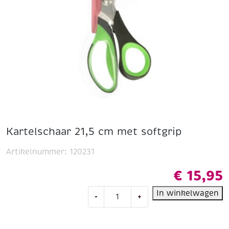
Kartelschaar 21,5 cm met softgrip
Artikelnummer:
120231
€
15,95
Kartelschaar
In winkelwagen
-
+
21,5
cm
met