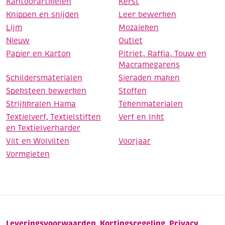
Kantoorartikelen
Kerst
Knippen en snijden
Leer bewerken
Lijm
Mozaieken
Nieuw
Outlet
Papier en Karton
Pitriet, Raffia, Touw en
Macramegarens
Schildersmaterialen
Sieraden maken
Speksteen bewerken
Stoffen
Strijkkralen Hama
Tekenmaterialen
Textielverf, Textielstiften
Verf en Inkt
en Textielverharder
Vilt en Wolvilten
Voorjaar
Vormgieten
Leveringsvoorwaarden
Kortingsregeling
Privacy