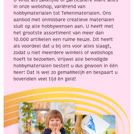
U vindt als zakelijke of particuliere klant alles
zak
in onze webshop, variërend van
aantal
hobbymaterialen tot Tekenmaterialen. Ons
aanbod met onmisbare creatieve materialen
sluit op alle hobbywensen aan. U heeft met
het grootste assortiment van meer dan
10.000 artikelen een ruime keuze. Dit heeft
als voordeel dat u bij ons voor alles slaagt,
zodat u niet meerdere winkels of webshops
hoeft te bezoeken. Vrijwel alle benodigde
hobbymaterialen bestelt u dus gewoon in één
keer! Dat is wel zo gemakkelijk en bespaart u
bovendien veel tijd én geld!