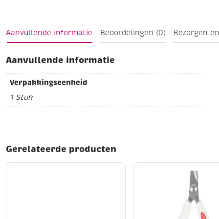
Perfect voor handwerk, naaien, quilten of knutselen.
Lengte: 21,5 cm
Aanvullende informatie
Beoordelingen (0)
Bezorgen en
Softgrip handgrepen voor extra comfort
Geschikt voor stof, papier en diverse
Aanvullende informatie
hobbytoepassingen
Verpakkingseenheid
Hoogwaardige kwaliteit van Opry
1 Stuk
Gerelateerde producten