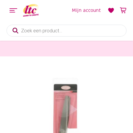
Mijn account
Producten
zoeken
Knippen en snijden
Kartelschaar 21,5 cm met softgrip