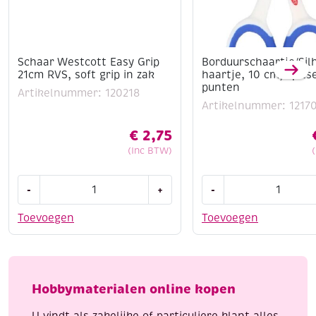
Schaar Westcott Easy Grip
Borduurschaartje/Sil
21cm RVS, soft grip in zak
haartje, 10 cm, spits
punten
Artikelnummer: 120218
Artikelnummer: 1217
€
2,75
(Inc BTW)
Schaar
Borduurschaartje/Sil
-
+
-
Westcott
10
Easy
cm,
Toevoegen
Toevoegen
Grip
spitse
21cm
punten
RVS,
aantal
soft
Hobbymaterialen online kopen
grip
in