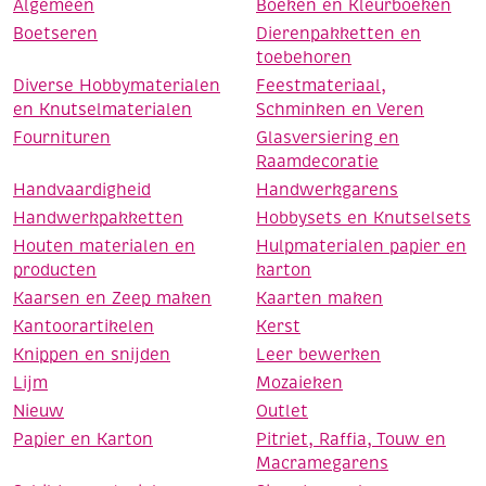
Algemeen
Boeken en Kleurboeken
Boetseren
Dierenpakketten en
toebehoren
Diverse Hobbymaterialen
Feestmateriaal,
en Knutselmaterialen
Schminken en Veren
Fournituren
Glasversiering en
Raamdecoratie
Handvaardigheid
Handwerkgarens
Handwerkpakketten
Hobbysets en Knutselsets
Houten materialen en
Hulpmaterialen papier en
producten
karton
Kaarsen en Zeep maken
Kaarten maken
Kantoorartikelen
Kerst
Knippen en snijden
Leer bewerken
Lijm
Mozaieken
Nieuw
Outlet
Papier en Karton
Pitriet, Raffia, Touw en
Macramegarens