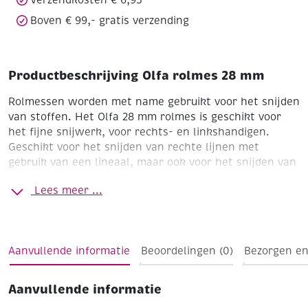
Boven € 99,- gratis verzending
Productbeschrijving Olfa rolmes 28 mm
Rolmessen worden met name gebruikt voor het snijden
van stoffen. Het Olfa 28 mm rolmes is geschikt voor
het fijne snijwerk, voor rechts- en linkshandigen.
Geschikt voor het snijden van rechte lijnen met
gebruik van een lineaal, maar ook voor het snijden van
gebogen lijnen.
Lees meer ...
Tip : De beste ondergrond voor het snijden is de Securit
rolsnijmat (artikel 120762). Doordat de rolsnijmat iets
harder is dan de andere snijmatten, drukt u de stof
niet "in" de mat en krijgt u zodoende scherpe snedes.
Aanvullende informatie
Beoordelingen (0)
Bezorgen en
Tevens blijft het rolmes hiermee langer scherp.
Aanvullende informatie