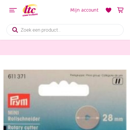
Mijn account
Producten
zoeken
Knippen en snijden
Olfa rolmes 28 mm