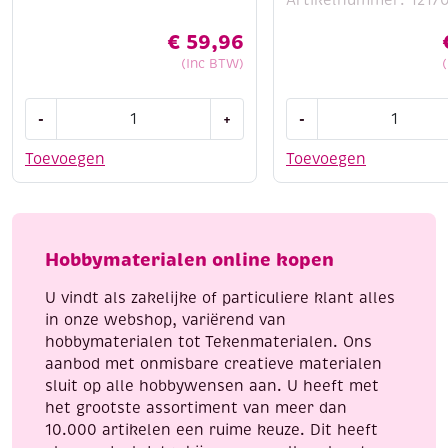
Artikelnummer: 1217
€
59,96
(Inc BTW)
Dahle
Borduurschaartje/Sil
-
+
-
papiersnijmachine
10
type
cm,
Toevoegen
Toevoegen
507
spitse
aantal
punten
aantal
Hobbymaterialen online kopen
U vindt als zakelijke of particuliere klant alles
in onze webshop, variërend van
hobbymaterialen tot Tekenmaterialen. Ons
aanbod met onmisbare creatieve materialen
sluit op alle hobbywensen aan. U heeft met
het grootste assortiment van meer dan
10.000 artikelen een ruime keuze. Dit heeft