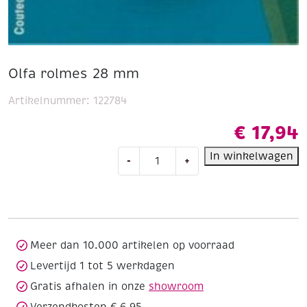
Olfa rolmes 28 mm
Artikelnummer:
122784
€
17,94
Olfa
In winkelwagen
-
+
rolmes
28
mm
aantal
Meer dan 10.000 artikelen op voorraad
Levertijd 1 tot 5 werkdagen
Gratis afhalen in onze
showroom
Verzendkosten € 6,95