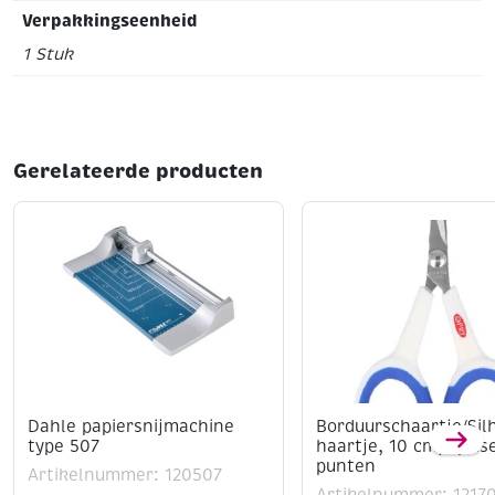
Verpakkingseenheid
1 Stuk
Gerelateerde producten
Dahle papiersnijmachine
Borduurschaartje/Sil
type 507
haartje, 10 cm, spits
punten
Artikelnummer: 120507