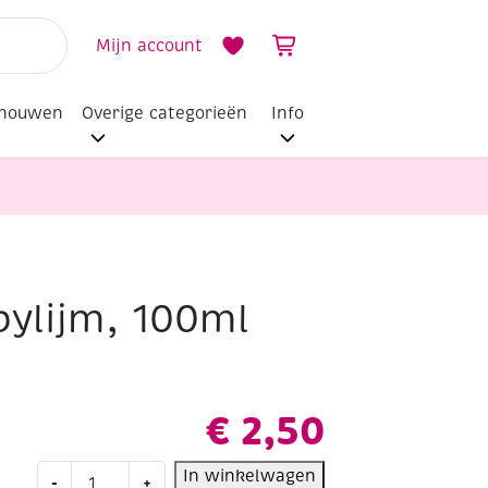
Mijn account
dhouwen
Overige categorieën
Info
bylijm, 100ml
€
2,50
Collall
In winkelwagen
-
+