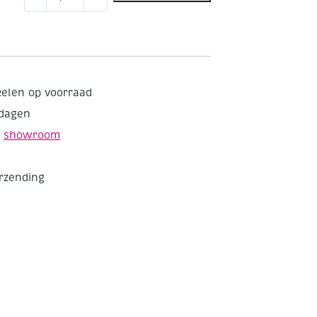
hobbylijm,
100ml
aantal
kelen op voorraad
kdagen
e
showroom
erzending