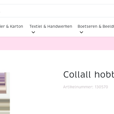
ier & Karton
Textiel & Handwerken
Boetseren & Beel
Collall hob
Artikelnummer:
130570