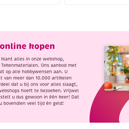
wit,
ter
5000
antal
ml
aantal
online kopen
re klant alles in onze webshop,
t Tekenmaterialen. Ons aanbod met
uit op alle hobbywensen aan. U
nt van meer dan 10.000 artikelen
deel dat u bij ons voor alles slaagt,
webshops hoeft te bezoeken. Vrijwel
stelt u dus gewoon in één keer! Dat
u bovendien veel tijd én geld!