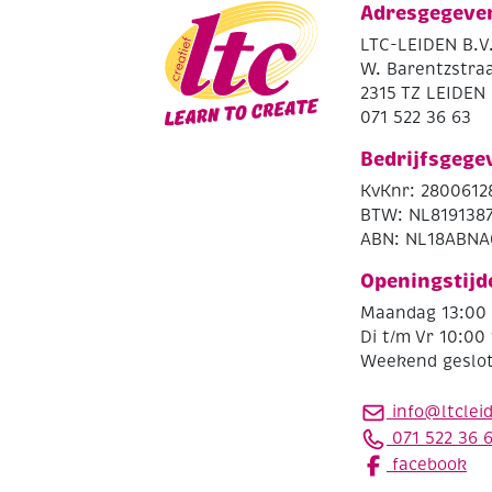
Adresgegeve
LTC-LEIDEN B.V
W. Barentzstraa
2315 TZ LEIDEN
071 522 36 63
Bedrijfsgege
KvKnr: 2800612
BTW: NL819138
ABN: NL18ABNA
Openingstijd
Maandag 13:00 
Di t/m Vr 10:00 
Weekend geslo
info@ltclei
071 522 36 
facebook