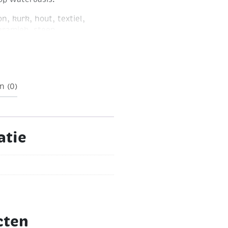
n, kurk, hout, textiel,
keramiek, steen
roduct bevat bitterstof.
d water of in
n (0)
atie
cten