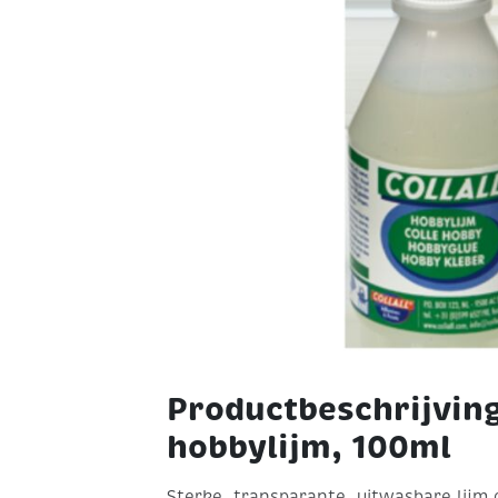
Productbeschrijving
hobbylijm, 100ml
Sterke, transparante, uitwasbare lijm 