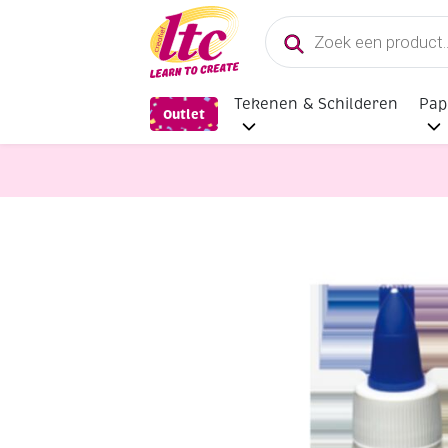
Producten
zoeken
Tekenen & Schilderen
Pap
Outlet
Lijm
Collall hobbylijm, 100ml