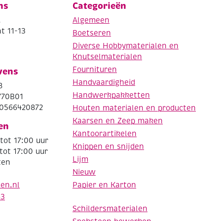
ns
Categorieën
.
Algemeen
t 11-13
Boetseren
Diverse Hobbymaterialen en
Knutselmaterialen
Fournituren
vens
Handvaardigheid
8
Handwerkpakketten
770B01
0566420872
Houten materialen en producten
Kaarsen en Zeep maken
en
Kantoorartikelen
tot 17:00 uur
Knippen en snijden
tot 17:00 uur
Lijm
ten
Nieuw
Papier en Karton
den.nl
63
Schildersmaterialen