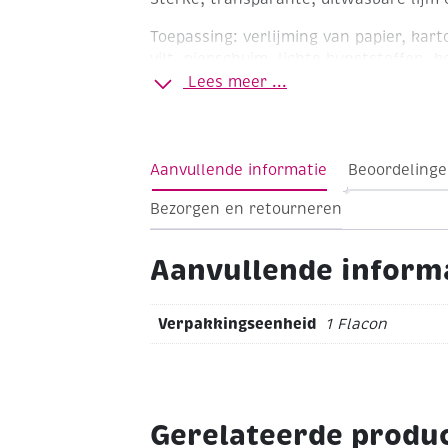
Toepassing:
verlijming van papier, karto
vilt, piepschuim, lichte kunststoffen, 
Lees meer ...
Geschikt voor:
kinderen vanaf 3 jaar. P
Vlekken:
makkelijk uitwasbaar met kou
wasmachine
Aanvullende informatie
Beoordelinge
Bezorgen en retourneren
Aanvullende inform
Verpakkingseenheid
1 Flacon
Gerelateerde produ