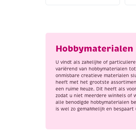
transparant
5
1000
li
ml
a
aantal
Hobbymaterialen 
U vindt als zakelijke of particulie
variërend van hobbymaterialen to
onmisbare creatieve materialen sl
heeft met het grootste assortime
een ruime keuze. Dit heeft als voor
zodat u niet meerdere winkels of 
alle benodigde hobbymaterialen be
is wel zo gemakkelijk en bespaart 