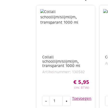
Collall
C
schoollijm/slijmlijm,
A
transparant 1000 ml
Artikelnummer: 130582
€
5,95
(Inc BTW)
Collall
C
Toevoegen
-
+
schoollijm/slijmlijm,
h