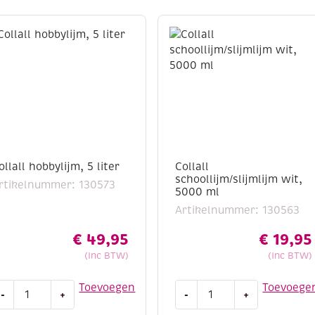
ollall hobbylijm, 5 liter
Collall
schoollijm/slijmlijm wit,
rtikelnummer: 130573
5000 ml
Artikelnummer: 130563
€
49,95
€
19,95
(Inc BTW)
(Inc BTW)
ollall
Collall
Toevoegen
Toevoege
-
+
-
+
obbylijm,
schoollijm/slijmlijm