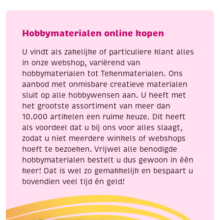
melkwit,
ml
25
aantal
cm,
Hobbymaterialen online kopen
16
stuks
U vindt als zakelijke of particuliere klant alles
aantal
in onze webshop, variërend van
hobbymaterialen tot Tekenmaterialen. Ons
aanbod met onmisbare creatieve materialen
sluit op alle hobbywensen aan. U heeft met
het grootste assortiment van meer dan
10.000 artikelen een ruime keuze. Dit heeft
als voordeel dat u bij ons voor alles slaagt,
zodat u niet meerdere winkels of webshops
hoeft te bezoeken. Vrijwel alle benodigde
hobbymaterialen bestelt u dus gewoon in één
keer! Dat is wel zo gemakkelijk en bespaart u
bovendien veel tijd én geld!