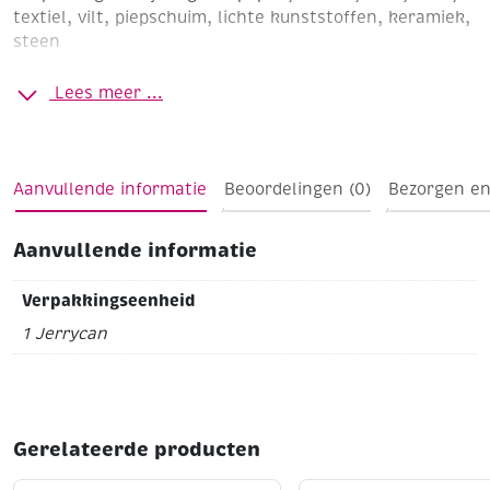
textiel, vilt, piepschuim, lichte kunststoffen, keramiek,
steen
Geschikt voor:
kinderen vanaf 3 jaar. Product bevat
Lees meer ...
bitterstof.
Vlekken:
makkelijk uitwasbaar met koud water of in
wasmachine
Tip; Voor bijbehorend lijmpopje of
Aanvullende informatie
Beoordelingen (0)
Bezorgen en
schenktuit zie resp. 130654 pf 130652
Aanvullende informatie
Verpakkingseenheid
1 Jerrycan
Gerelateerde producten