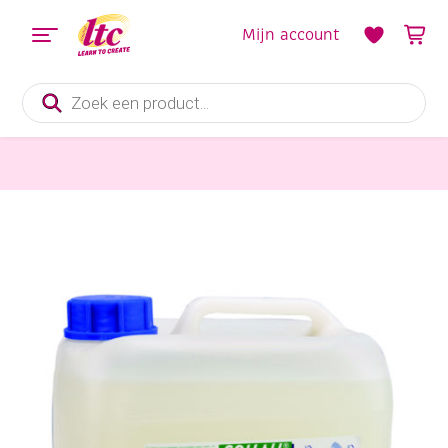
Mijn account
Producten
zoeken
Lijm
Collall hobbylijm, 5 liter