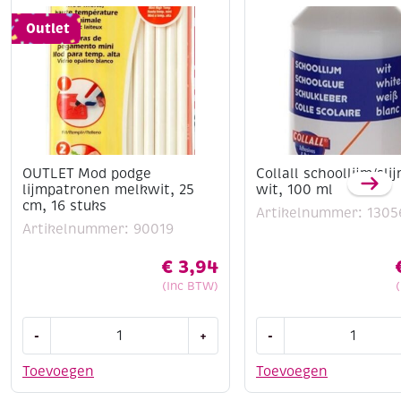
Outlet
OUTLET Mod podge
Collall schoollijm/sli
lijmpatronen melkwit, 25
wit, 100 ml
cm, 16 stuks
Artikelnummer: 1305
Artikelnummer: 90019
€
3,94
(Inc BTW)
OUTLET
Collall
-
+
-
Mod
schoollijm/slijmlijm
podge
wit,
Toevoegen
Toevoegen
lijmpatronen
100