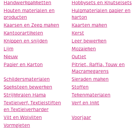
Handwerkpakketten
Hobbysets en Knutselsets
Houten materialen en
Hulpmaterialen papier en
producten
karton
Kaarsen en Zeep maken
Kaarten maken
Kantoorartikelen
Kerst
Knippen en snijden
Leer bewerken
Lijm
Mozaieken
Nieuw
Outlet
Papier en Karton
Pitriet, Raffia, Touw en
Macramegarens
Schildersmaterialen
Sieraden maken
Speksteen bewerken
Stoffen
Strijkkralen Hama
Tekenmaterialen
Textielverf, Textielstiften
Verf en Inkt
en Textielverharder
Vilt en Wolvilten
Voorjaar
Vormgieten