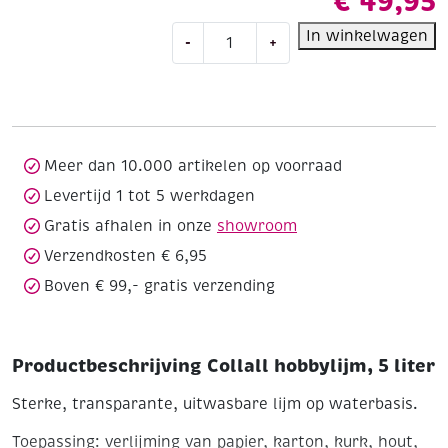
€
49,95
Collall
In winkelwagen
-
+
hobbylijm,
5
liter
aantal
Meer dan 10.000 artikelen op voorraad
Levertijd 1 tot 5 werkdagen
Gratis afhalen in onze
showroom
Verzendkosten € 6,95
Boven € 99,- gratis verzending
Productbeschrijving Collall hobbylijm, 5 liter
Sterke, transparante, uitwasbare lijm op waterbasis.
Toepassing:
verlijming van papier, karton, kurk, hout,