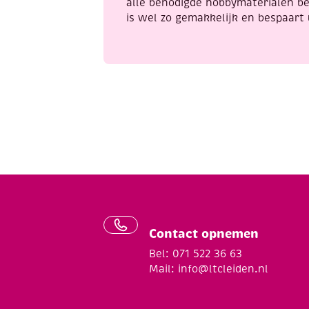
alle benodigde hobbymaterialen be
is wel zo gemakkelijk en bespaart 
Contact opnemen
Bel: 071 522 36 63
Mail:
info@ltcleiden.nl