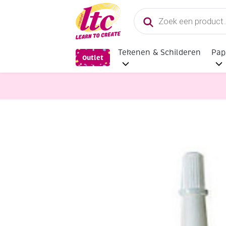
Producten
zoeken
Tekenen & Schilderen
Pap
Outlet
Lijm
Foto transfermedium / P