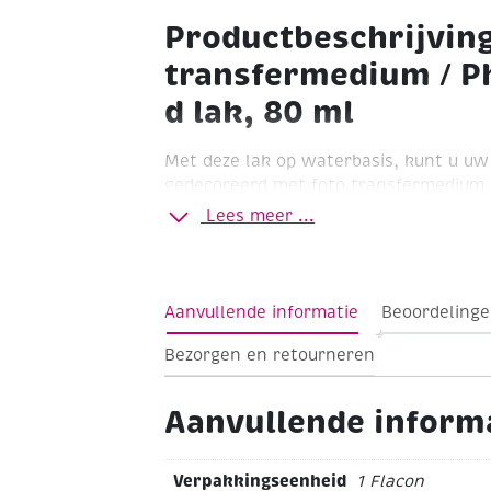
Productbeschrijving
transfermedium / P
d lak, 80 ml
Met deze lak op waterbasis, kunt u u
gedecoreerd met foto transfermedium 
3d-effect. U kunt zo vanuit deze handi
Lees meer ...
afbeeldingen of delen ervan voorzien v
Knijpflacon met doseertuit
Inhoud 80 
Aanvullende informatie
Beoordelinge
Bezorgen en retourneren
Aanvullende inform
Verpakkingseenheid
1 Flacon