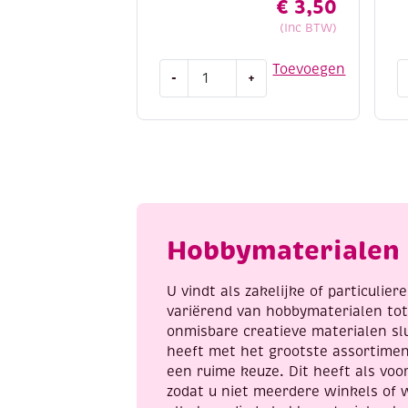
€
3,50
(Inc BTW)
Collall
C
Toevoegen
-
+
TackyGlue,
f
100
3
ml
g
aantal
a
Hobbymaterialen 
U vindt als zakelijke of particulie
variërend van hobbymaterialen to
onmisbare creatieve materialen sl
heeft met het grootste assortime
een ruime keuze. Dit heeft als voor
zodat u niet meerdere winkels of 