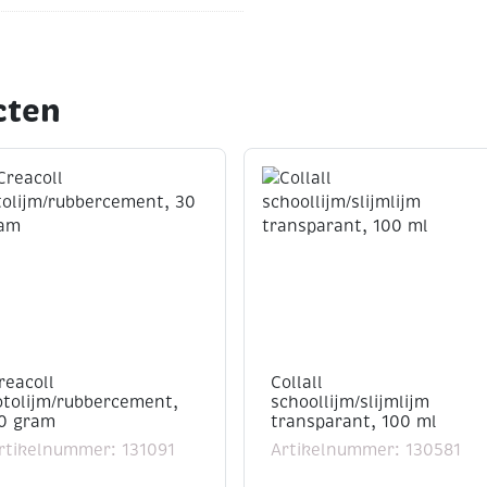
cten
reacoll
Collall
otolijm/rubbercement,
schoollijm/slijmlijm
0 gram
transparant, 100 ml
rtikelnummer: 131091
Artikelnummer: 130581