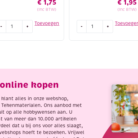
€
1,75
€
1,95
(Inc BTW)
(Inc BTW)
reacoll
Collall
Toevoegen
Toevoege
-
+
-
+
otolijm/rubbercement,
schoollijm/slijmlijm
0
transparant,
ram
100
antal
ml
aantal
online kopen
re klant alles in onze webshop,
t Tekenmaterialen. Ons aanbod met
uit op alle hobbywensen aan. U
nt van meer dan 10.000 artikelen
deel dat u bij ons voor alles slaagt,
webshops hoeft te bezoeken. Vrijwel