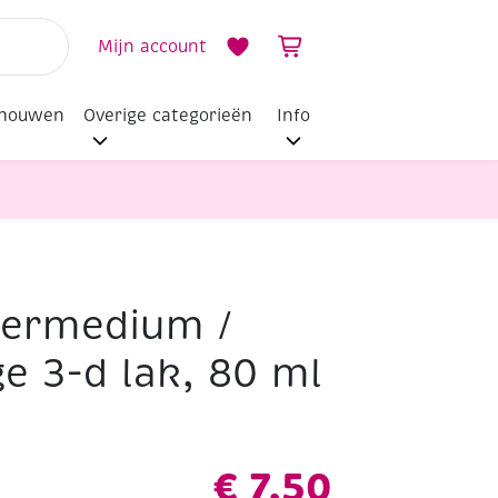
Mijn account
dhouwen
Overige categorieën
Info
fermedium /
e 3-d lak, 80 ml
€
7,50