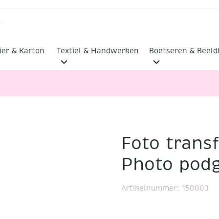
ier & Karton
Textiel & Handwerken
Boetseren & Beel
Foto trans
hoto podge 3-d lak, 80 ml
Photo podg
Artikelnummer:
150003