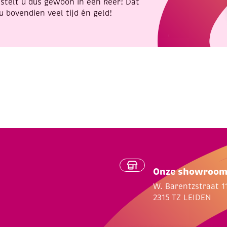
stelt u dus gewoon in één keer! Dat
u bovendien veel tijd én geld!
Onze showroo
W. Barentzstraat 1
2315 TZ LEIDEN