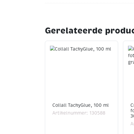
Gerelateerde produ
Collall TackyGlue, 100 ml
C
f
Artikelnummer: 130588
3
A