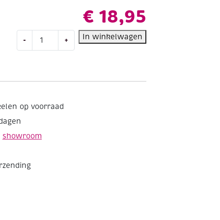
€
18,95
Los
In winkelwagen
-
+
lijmpompje
voor
jerrycan
Collall-
SCHOOLLIJM
aantal
kelen op voorraad
kdagen
e
showroom
erzending