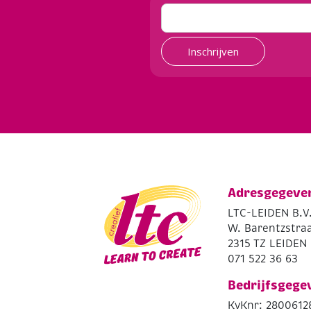
Inschrijven
Adresgegeve
LTC-LEIDEN B.V
W. Barentzstraa
2315 TZ LEIDEN
071 522 36 63
Bedrijfsgege
KvKnr: 2800612