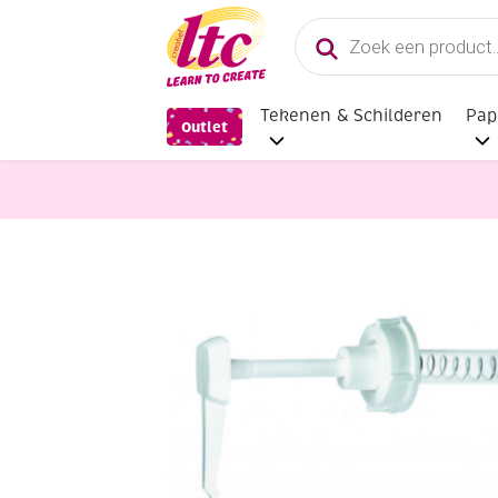
Producten
zoeken
Tekenen & Schilderen
Pap
Outlet
Lijm
Los lijmpompje voor jer