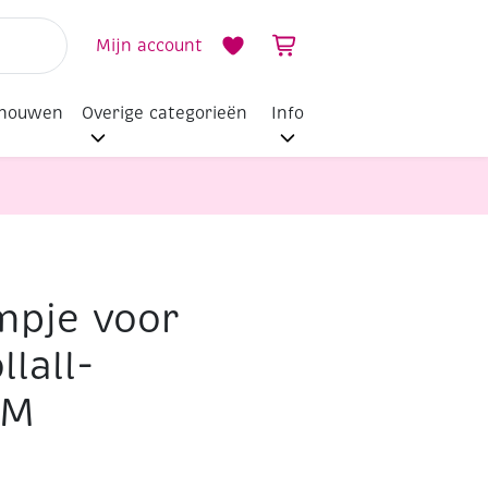
Mijn account
dhouwen
Overige categorieën
Info
mpje voor
llall-
JM