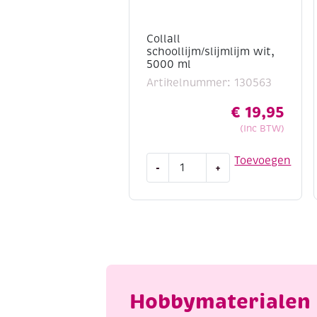
Collall
schoollijm/slijmlijm wit,
5000 ml
Artikelnummer: 130563
€
19,95
(Inc BTW)
Collall
Toevoegen
-
+
schoollijm/slijmlijm
wit,
5000
ml
aantal
Hobbymaterialen 