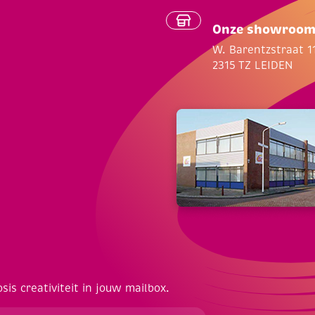
Onze showroo
W. Barentzstraat 1
2315 TZ LEIDEN
osis creativiteit in jouw mailbox.