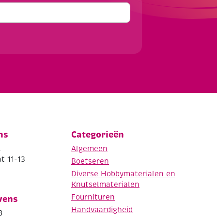
ns
Categorieën
.
Algemeen
t 11-13
Boetseren
Diverse Hobbymaterialen en
Knutselmaterialen
Fournituren
vens
Handvaardigheid
8