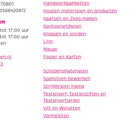
Handwerkpakketten
770B01
0566420872
Houten materialen en producten
Kaarsen en Zeep maken
en
Kantoorartikelen
tot 17:00 uur
Knippen en snijden
tot 17:00 uur
Lijm
ten
Nieuw
Papier en Karton
den.nl
63
Schildersmaterialen
Speksteen bewerken
Strijkkralen Hama
Textielverf, Textielstiften en
Textielverharder
Vilt en Wolvilten
Vormgieten