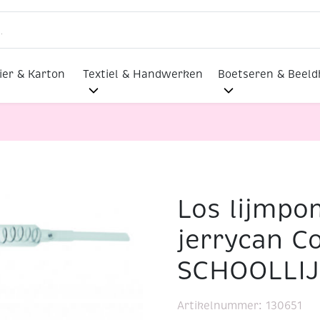
ier & Karton
Textiel & Handwerken
Boetseren & Beel
Los lijmpo
rycan Collall-SCHOOLLIJM
jerrycan Co
SCHOOLLI
Artikelnummer:
130651