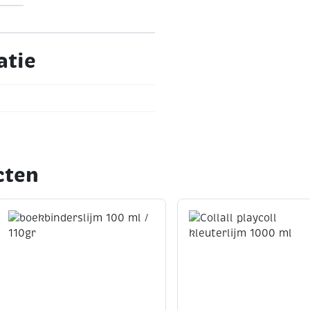
atie
cten