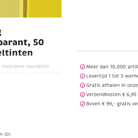
g
parant, 50
ltinten
n meerdere voordelen
Meer dan 10.000 arti
van gewicht, niet scherp en
Levertijd 1 tot 5 wer
knippen. Hierdoor is het
Gratis afhalen in onz
n met het mozaïeken
 gewicht, naast hout,
Verzendkosten € 6,95
 op papier of karton.
Boven € 99,- gratis v
erkstukken, enz. van
 50 gram (ca. 205
n (0)