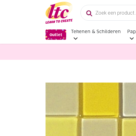
Producten
zoeken
Tekenen & Schilderen
Pap
Outlet
Mozaieken
Acrylmozaiek transpa