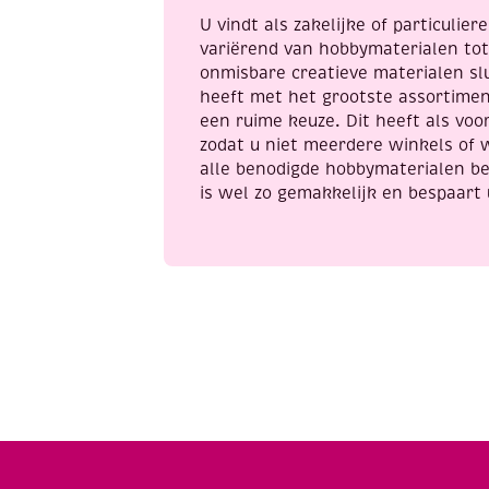
a
U vindt als zakelijke of particulie
variërend van hobbymaterialen to
onmisbare creatieve materialen sl
heeft met het grootste assortime
een ruime keuze. Dit heeft als voor
zodat u niet meerdere winkels of 
alle benodigde hobbymaterialen be
is wel zo gemakkelijk en bespaart 