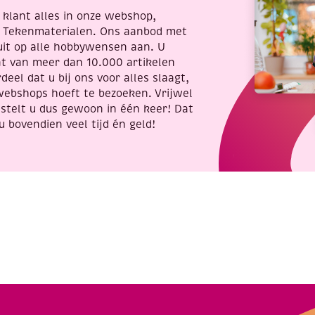
antal
re klant alles in onze webshop,
t Tekenmaterialen. Ons aanbod met
uit op alle hobbywensen aan. U
nt van meer dan 10.000 artikelen
deel dat u bij ons voor alles slaagt,
webshops hoeft te bezoeken. Vrijwel
stelt u dus gewoon in één keer! Dat
u bovendien veel tijd én geld!