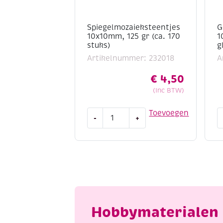
Spiegelmozaieksteentjes
G
10x10mm, 125 gr (ca. 170
1
stuks)
g
Artikelnummer: 232018
A
€
4,50
(Inc BTW)
Spiegelmozaieksteentjes
G
Toevoegen
-
+
10x10mm,
1
125
2
gr
m
(ca.
1
170
g
stuks)
c
aantal
2
2
Hobbymaterialen 
s
g