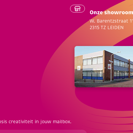
Onze showroo
W. Barentzstraat 1
2315 TZ LEIDEN
osis creativiteit in jouw mailbox.