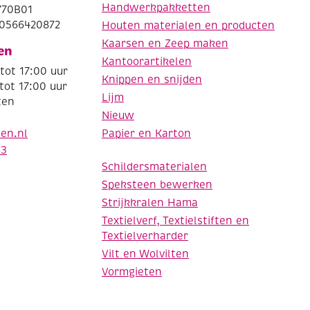
Handwerkpakketten
770B01
0566420872
Houten materialen en producten
Kaarsen en Zeep maken
en
Kantoorartikelen
tot 17:00 uur
Knippen en snijden
tot 17:00 uur
Lijm
ten
Nieuw
Papier en Karton
den.nl
63
Schildersmaterialen
Speksteen bewerken
Strijkkralen Hama
Textielverf, Textielstiften en
Textielverharder
Vilt en Wolvilten
Vormgieten