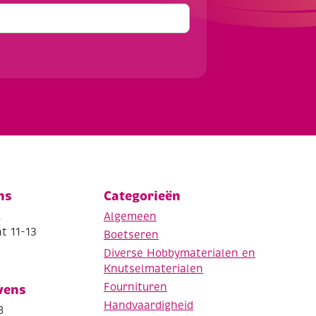
ns
Categorieën
.
Algemeen
t 11-13
Boetseren
Diverse Hobbymaterialen en
Knutselmaterialen
Fournituren
vens
Handvaardigheid
8