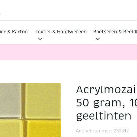
ier & Karton
Textiel & Handwerken
Boetseren & Beel
Acrylmozai
rant, 50 gram, 10x10mm, geeltinten
50 gram, 
geeltinten
Artikelnummer:
232312