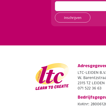
Inschrijven
Adresgegeve
LTC-LEIDEN B.V
W. Barentzstraa
2315 TZ LEIDEN
071 522 36 63
Bedrijfsgege
KvKnr: 2800612