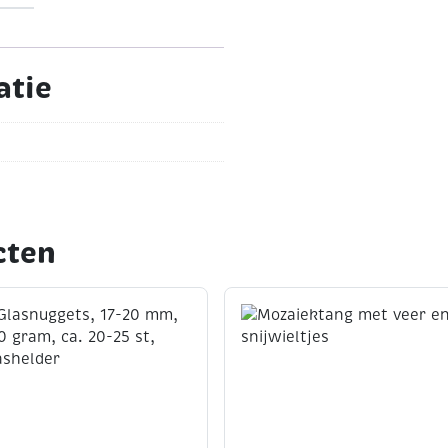
atie
cten