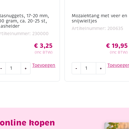
lasnuggets, 17-20 mm,
Mozaiektang met veer en
00 gram, ca. 20-25 st,
snijwieltjes
lashelder
Artikelnummer: 200635
rtikelnummer: 230000
€
3,25
€
19,95
(Inc BTW)
(Inc BTW)
lasnuggets,
Mozaiektang
Toevoegen
Toevoege
-
+
-
+
7-
met
0
veer
m,
en
00
snijwieltjes
ram,
aantal
a.
0-
5
online kopen
t,
lashelder