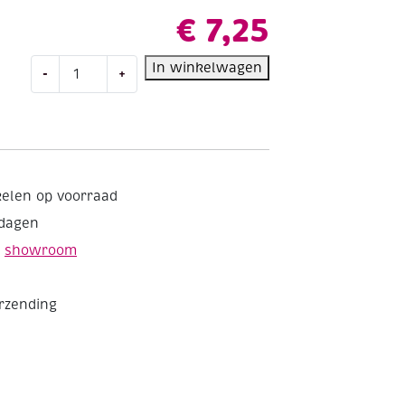
€
7,25
Acrylmozaiek
In winkelwagen
-
+
transparant,
50
gram,
10x10mm,
geeltinten
aantal
kelen op voorraad
kdagen
e
showroom
erzending