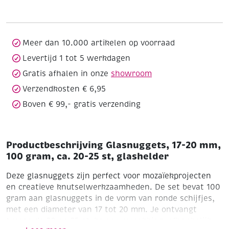
mm,
100
gram,
ca.
Meer dan 10.000 artikelen op voorraad
20-
Levertijd 1 tot 5 werkdagen
25
Gratis afhalen in onze
showroom
st,
glashelder
Verzendkosten € 6,95
aantal
Boven € 99,- gratis verzending
Productbeschrijving Glasnuggets, 17-20 mm,
100 gram, ca. 20-25 st, glashelder
Deze glasnuggets zijn perfect voor mozaïekprojecten
en creatieve knutselwerkzaamheden. De set bevat 100
gram aan glasnuggets in de vorm van ronde schijfjes,
met een diameter van 17 tot 20 mm. Je ontvangt
tussen de 20 en 25 stuks per verpakking, afhankelijk