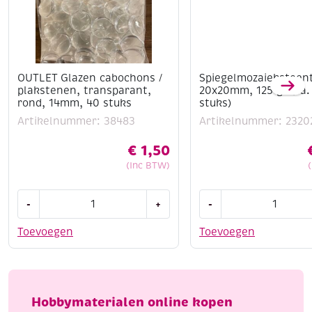
OUTLET Glazen cabochons /
Spiegelmozaieksteen
plakstenen, transparant,
20x20mm, 125 gr (ca.
rond, 14mm, 40 stuks
stuks)
Artikelnummer: 38483
Artikelnummer: 2320
€
1,50
(Inc BTW)
OUTLET
Spiegelmozaieksteent
-
+
-
Glazen
20x20mm,
cabochons
125
Toevoegen
Toevoegen
/
gr
plakstenen,
(ca.
transparant,
40
rond,
stuks)
Hobbymaterialen online kopen
14mm,
aantal