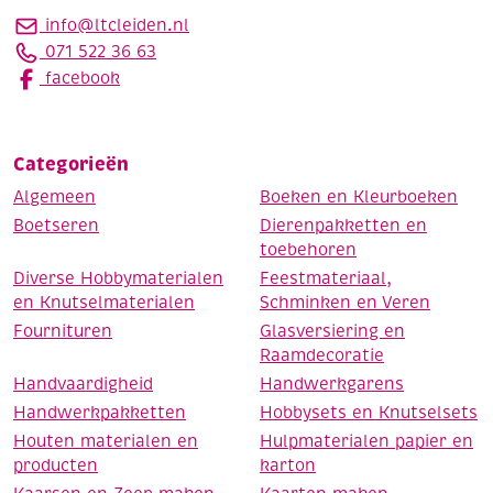
info@ltcleiden.nl
071 522 36 63
facebook
Categorieën
Algemeen
Boeken en Kleurboeken
Boetseren
Dierenpakketten en
toebehoren
Diverse Hobbymaterialen
Feestmateriaal,
en Knutselmaterialen
Schminken en Veren
Fournituren
Glasversiering en
Raamdecoratie
Handvaardigheid
Handwerkgarens
Handwerkpakketten
Hobbysets en Knutselsets
Houten materialen en
Hulpmaterialen papier en
producten
karton