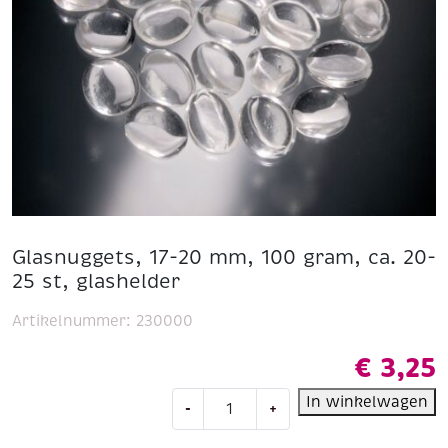
Glasnuggets, 17-20 mm, 100 gram, ca. 20-
25 st, glashelder
Artikelnummer:
230000
€
3,25
Glasnuggets,
In winkelwagen
-
+
17-
20