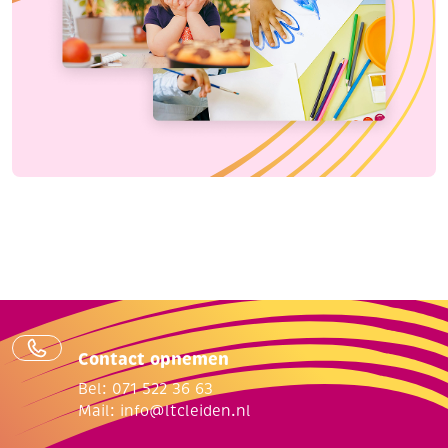
Contact opnemen
Bel: 071 522 36 63
Mail:
info@ltcleiden.nl