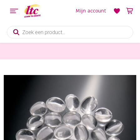
Mijn account
Producten
zoeken
Mozaieken
Glasnuggets, 17-20 mm, 100 gram, ca. 20-25 st, glashelder