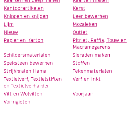
Kaarsen en Zeep maken
Kaarten maken
Kantoorartikelen
Kerst
Knippen en snijden
Leer bewerken
Lijm
Mozaieken
Nieuw
Outlet
Papier en Karton
Pitriet, Raffia, Touw en
Macramegarens
Schildersmaterialen
Sieraden maken
Speksteen bewerken
Stoffen
Strijkkralen Hama
Tekenmaterialen
Textielverf, Textielstiften
Verf en Inkt
en Textielverharder
Vilt en Wolvilten
Voorjaar
Vormgieten