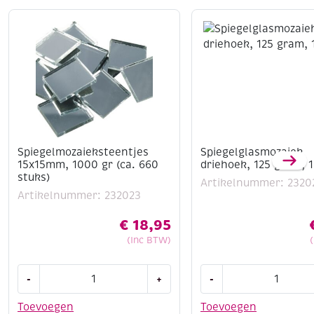
Spiegelmozaieksteentjes
Spiegelglasmozaiek
15x15mm, 1000 gr (ca. 660
driehoek, 125 gram,
stuks)
Artikelnummer: 2320
Artikelnummer: 232023
€
18,95
(Inc BTW)
Spiegelmozaieksteentjes
Spiegelglasmozaiek
-
+
-
15x15mm,
driehoek,
1000
125
Toevoegen
Toevoegen