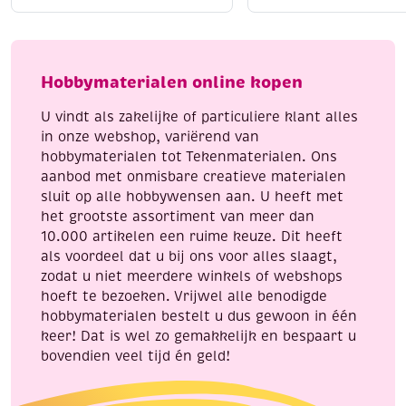
gr
gram,
(ca.
14mm
660
aantal
stuks)
Hobbymaterialen online kopen
aantal
U vindt als zakelijke of particuliere klant alles
in onze webshop, variërend van
hobbymaterialen tot Tekenmaterialen. Ons
aanbod met onmisbare creatieve materialen
sluit op alle hobbywensen aan. U heeft met
het grootste assortiment van meer dan
10.000 artikelen een ruime keuze. Dit heeft
als voordeel dat u bij ons voor alles slaagt,
zodat u niet meerdere winkels of webshops
hoeft te bezoeken. Vrijwel alle benodigde
hobbymaterialen bestelt u dus gewoon in één
keer! Dat is wel zo gemakkelijk en bespaart u
bovendien veel tijd én geld!