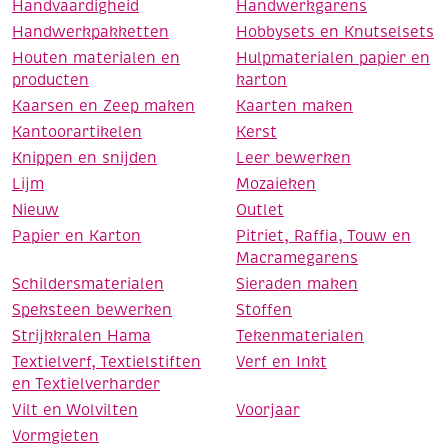
Handvaardigheid
Handwerkgarens
Handwerkpakketten
Hobbysets en Knutselsets
Houten materialen en
Hulpmaterialen papier en
producten
karton
Kaarsen en Zeep maken
Kaarten maken
Kantoorartikelen
Kerst
Knippen en snijden
Leer bewerken
Lijm
Mozaieken
Nieuw
Outlet
Papier en Karton
Pitriet, Raffia, Touw en
Macramegarens
Schildersmaterialen
Sieraden maken
Speksteen bewerken
Stoffen
Strijkkralen Hama
Tekenmaterialen
Textielverf, Textielstiften
Verf en Inkt
en Textielverharder
Vilt en Wolvilten
Voorjaar
Vormgieten