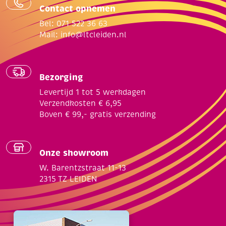
Contact opnemen
Bel: 071 522 36 63
Mail:
info@ltcleiden.nl
Bezorging
Levertijd 1 tot 5 werkdagen
Verzendkosten € 6,95
Boven € 99,- gratis verzending
Onze showroom
W. Barentzstraat 11-13
2315 TZ LEIDEN