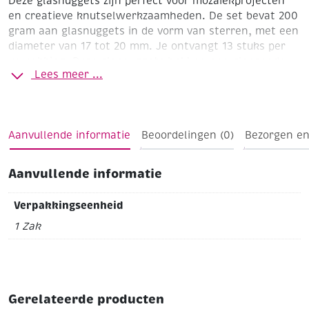
Deze glasnuggets zijn perfect voor mozaïekprojecten
en creatieve knutselwerkzaamheden. De set bevat 200
gram aan glasnuggets in de vorm van sterren, met een
diameter van 17 tot 20 mm. Je ontvangt 13 stuks per
verpakking. Deze glasnuggets hebben een glanzende
Lees meer ...
afwerking en zijn ideaal voor het maken van kleurrijke
en opvallende mozaïeken op verschillende
oppervlakken(karton, hout, glas enz.). Perfect voor
zowel beginners als ervaren hobbyisten!
Aanvullende informatie
Beoordelingen (0)
Bezorgen en
Ø ca. 17 - 20 mm
200 gram (13 stuks)
mix hart
Aanvullende informatie
Verpakkingseenheid
1 Zak
Gerelateerde producten