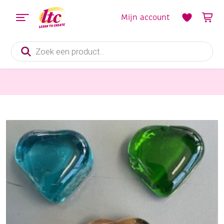
Mijn account
Producten
zoeken
Mozaieken
Glasnuggets, 17-20 mm, 200 gram, 13 st, mix hart