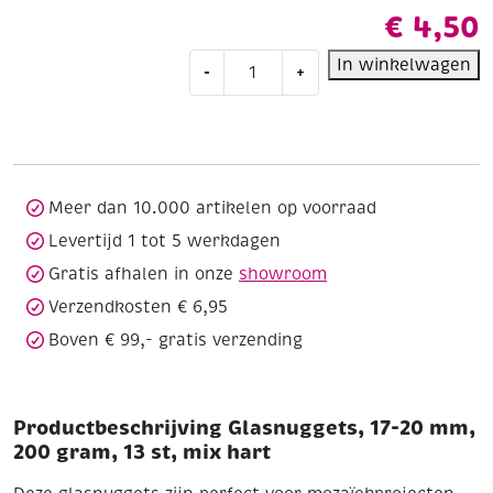
€
4,50
Glasnuggets,
In winkelwagen
-
+
17-
20
mm,
200
gram,
13
Meer dan 10.000 artikelen op voorraad
st,
Levertijd 1 tot 5 werkdagen
mix
Gratis afhalen in onze
showroom
hart
aantal
Verzendkosten € 6,95
Boven € 99,- gratis verzending
Productbeschrijving Glasnuggets, 17-20 mm,
200 gram, 13 st, mix hart