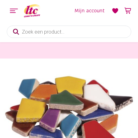
Mijn account
Producten
zoeken
Mozaieken
Keramische mozaiekstukjes, 500gr assortiment helder