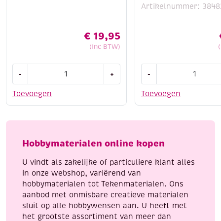
Artikelnummer: 3848
€
19,95
(Inc BTW)
Mozaiektang
OUTLET
-
+
-
met
Glazen
veer
cabochons
Toevoegen
Toevoegen
en
/
snijwieltjes
plakstenen,
aantal
transparant,
rond,
Hobbymaterialen online kopen
18mm,
20
U vindt als zakelijke of particuliere klant alles
stuks
in onze webshop, variërend van
aantal
hobbymaterialen tot Tekenmaterialen. Ons
aanbod met onmisbare creatieve materialen
sluit op alle hobbywensen aan. U heeft met
het grootste assortiment van meer dan