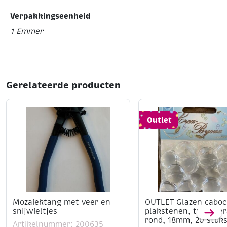
Verpakkingseenheid
1 Emmer
Gerelateerde producten
Outlet
Mozaiektang met veer en
OUTLET Glazen caboc
snijwieltjes
plakstenen, transpar
rond, 18mm, 20 stuk
Artikelnummer: 200635