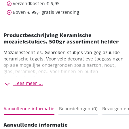
Verzendkosten € 6,95
Boven € 99,- gratis verzending
Productbeschrijving Keramische
mozaiekstukjes, 500gr assortiment helder
Mozaïeksteentjes. Gebroken stukjes van geglazuurde
keramische tegels. Voor vele decoratieve toepassingen
op alle mogelijke ondergronden zoals karton, hout,
glas, keramiek, enz.. Voor binnen en buiten
(vorstbestendig).
Lees meer ...
assortiment helder
500 gram (ca. 380 st)
dikte 3 mm
stukjes van 10 tot 20 mm
Aanvullende informatie
Beoordelingen (0)
Bezorgen en
Aanvullende informatie