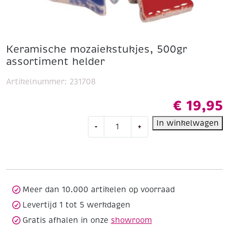
Keramische mozaiekstukjes, 500gr
assortiment helder
Artikelnummer:
231708
€
19,95
Keramische
In winkelwagen
-
+
mozaiekstukjes,
500gr
assortiment
helder
aantal
Meer dan 10.000 artikelen op voorraad
Levertijd 1 tot 5 werkdagen
Gratis afhalen in onze
showroom