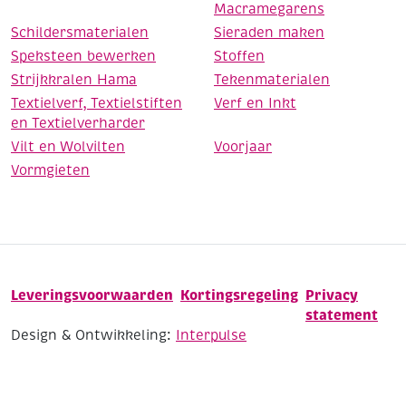
Macramegarens
Schildersmaterialen
Sieraden maken
Speksteen bewerken
Stoffen
Strijkkralen Hama
Tekenmaterialen
Textielverf, Textielstiften
Verf en Inkt
en Textielverharder
Vilt en Wolvilten
Voorjaar
Vormgieten
Leveringsvoorwaarden
Kortingsregeling
Privacy
statement
Design & Ontwikkeling:
Interpulse