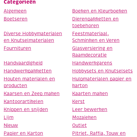
Categorieën
Algemeen
Boeken en Kleurboeken
Boetseren
Dierenpakketten en
toebehoren
Diverse Hobbymaterialen
Feestmateriaal,
en Knutselmaterialen
Schminken en Veren
Fournituren
Glasversiering en
Raamdecoratie
Handvaardigheid
Handwerkgarens
Handwerkpakketten
Hobbysets en Knutselsets
Houten materialen en
Hulpmaterialen papier en
producten
karton
Kaarsen en Zeep maken
Kaarten maken
Kantoorartikelen
Kerst
Knippen en snijden
Leer bewerken
Lijm
Mozaieken
Nieuw
Outlet
Papier en Karton
Pitriet, Raffia, Touw en