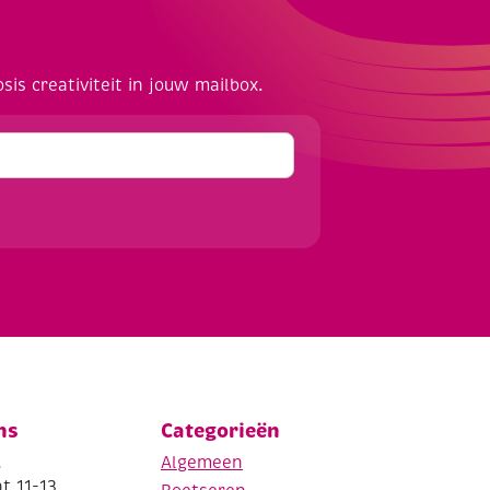
osis creativiteit in jouw mailbox.
ns
Categorieën
.
Algemeen
t 11-13