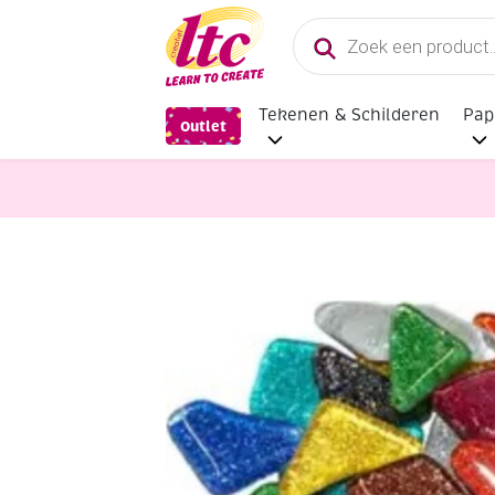
Producten
zoeken
Tekenen & Schilderen
Pap
Outlet
Mozaieken
Softmozaiek glassteen