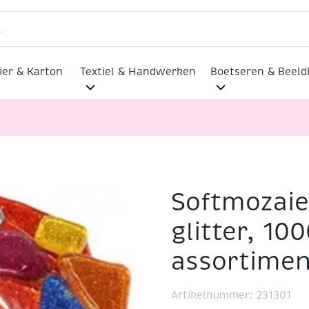
ier & Karton
Textiel & Handwerken
Boetseren & Beel
Softmozaie
tjes, glitter, 1000 gram, assortiment
glitter, 10
assortimen
Artikelnummer:
231301