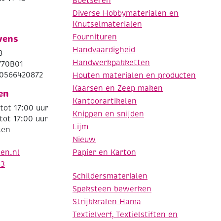
Boetseren
Diverse Hobbymaterialen en
Knutselmaterialen
Fournituren
vens
Handvaardigheid
8
Handwerkpakketten
770B01
0566420872
Houten materialen en producten
Kaarsen en Zeep maken
en
Kantoorartikelen
tot 17:00 uur
Knippen en snijden
tot 17:00 uur
Lijm
ten
Nieuw
Papier en Karton
den.nl
63
Schildersmaterialen
Speksteen bewerken
Strijkkralen Hama
Textielverf, Textielstiften en