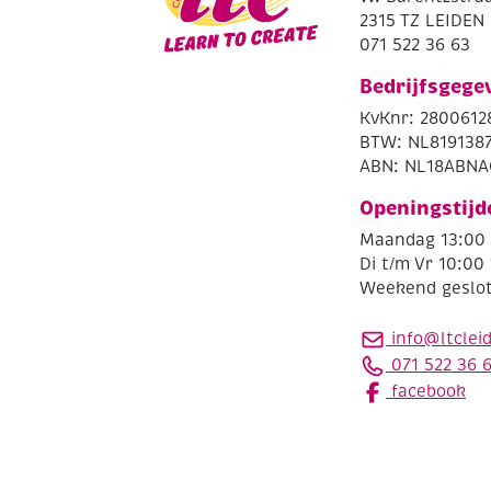
2315 TZ LEIDEN
071 522 36 63
Bedrijfsgege
KvKnr: 2800612
BTW: NL819138
ABN: NL18ABNA
Openingstijd
Maandag 13:00 
Di t/m Vr 10:00 
Weekend geslo
info@ltclei
071 522 36 
facebook