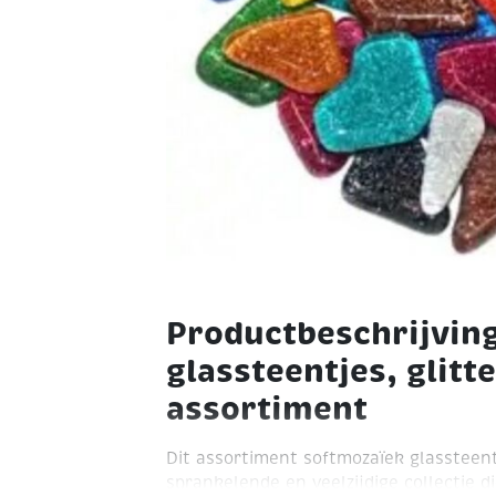
Productbeschrijvin
glassteentjes, glitt
assortiment
Dit assortiment softmozaïek glassteent
sprankelende en veelzijdige collectie di