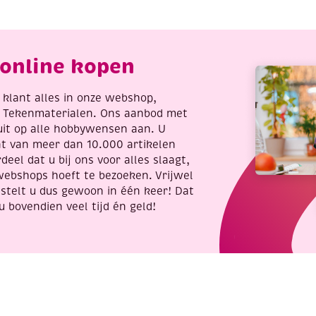
900
aantal
tuks)
antal
online kopen
re klant alles in onze webshop,
t Tekenmaterialen. Ons aanbod met
uit op alle hobbywensen aan. U
nt van meer dan 10.000 artikelen
deel dat u bij ons voor alles slaagt,
webshops hoeft te bezoeken. Vrijwel
stelt u dus gewoon in één keer! Dat
u bovendien veel tijd én geld!