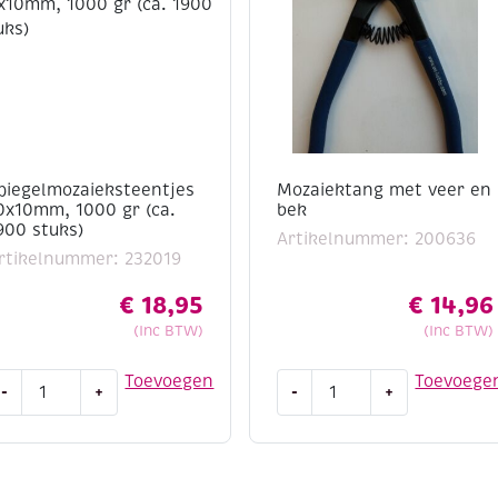
piegelmozaieksteentjes
Mozaiektang met veer en
0x10mm, 1000 gr (ca.
bek
900 stuks)
Artikelnummer: 200636
rtikelnummer: 232019
€
18,95
€
14,96
(Inc BTW)
(Inc BTW)
piegelmozaieksteentjes
Mozaiektang
Toevoegen
Toevoege
-
+
-
+
0x10mm,
met
000
veer
r
en
ca.
bek