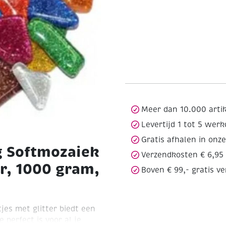
Meer dan 10.000 arti
Levertijd 1 tot 5 wer
Gratis afhalen in onz
g Softmozaiek
Verzendkosten € 6,95
er, 1000 gram,
Boven € 99,- gratis v
jes met glitter biedt een
e perfect is voor al je