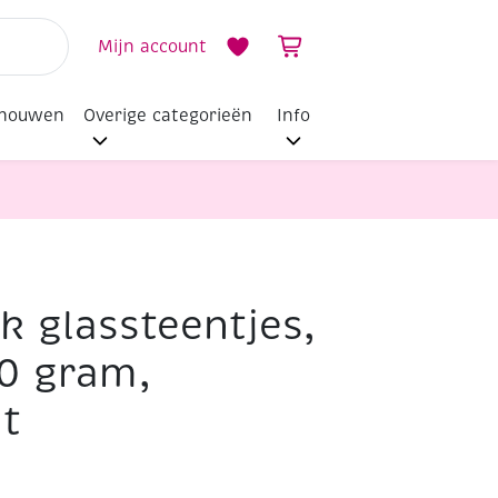
Mijn account
dhouwen
Overige categorieën
Info
k glassteentjes,
00 gram,
t