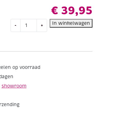
€
39,95
Softmozaiek
In winkelwagen
-
+
glassteentjes,
glitter,
1000
gram,
assortiment
aantal
kelen op voorraad
kdagen
e
showroom
erzending