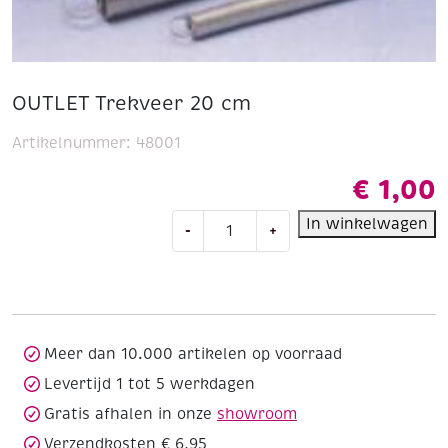
OUTLET Trekveer 20 cm
Artikelnummer:
48001
€
1,00
OUTLET
In winkelwagen
-
+
Trekveer
20
cm
aantal
Meer dan 10.000 artikelen op voorraad
Levertijd 1 tot 5 werkdagen
Gratis afhalen in onze
showroom
Verzendkosten € 6,95