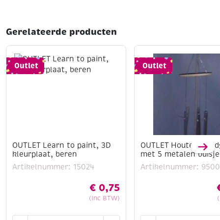
Gerelateerde producten
Outlet
Outlet
OUTLET Learn to paint, 3D
OUTLET Houten wind
kleurplaat, beren
met 5 metalen buisj
Artikelnummer: 15024
Artikelnummer: 9500
€
0,75
(Inc BTW)