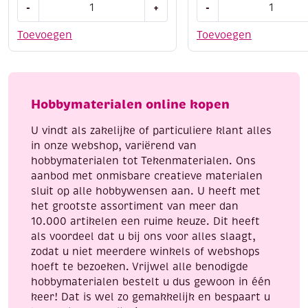
OUTLET
OUTLET
-
+
-
Learn
Houten
to
windgong
Toevoegen
Toevoegen
paint,
met
3D
5
kleurplaat,
metalen
beren
buisjes
Hobbymaterialen online kopen
aantal
55
cm
U vindt als zakelijke of particuliere klant alles
aantal
in onze webshop, variërend van
hobbymaterialen tot Tekenmaterialen. Ons
aanbod met onmisbare creatieve materialen
sluit op alle hobbywensen aan. U heeft met
het grootste assortiment van meer dan
10.000 artikelen een ruime keuze. Dit heeft
als voordeel dat u bij ons voor alles slaagt,
zodat u niet meerdere winkels of webshops
hoeft te bezoeken. Vrijwel alle benodigde
hobbymaterialen bestelt u dus gewoon in één
keer! Dat is wel zo gemakkelijk en bespaart u