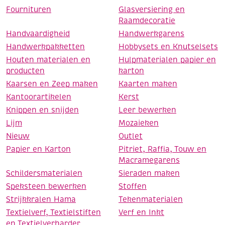
Fournituren
Glasversiering en
Raamdecoratie
Handvaardigheid
Handwerkgarens
Handwerkpakketten
Hobbysets en Knutselsets
Houten materialen en
Hulpmaterialen papier en
producten
karton
Kaarsen en Zeep maken
Kaarten maken
Kantoorartikelen
Kerst
Knippen en snijden
Leer bewerken
Lijm
Mozaieken
Nieuw
Outlet
Papier en Karton
Pitriet, Raffia, Touw en
Macramegarens
Schildersmaterialen
Sieraden maken
Speksteen bewerken
Stoffen
Strijkkralen Hama
Tekenmaterialen
Textielverf, Textielstiften
Verf en Inkt
en Textielverharder