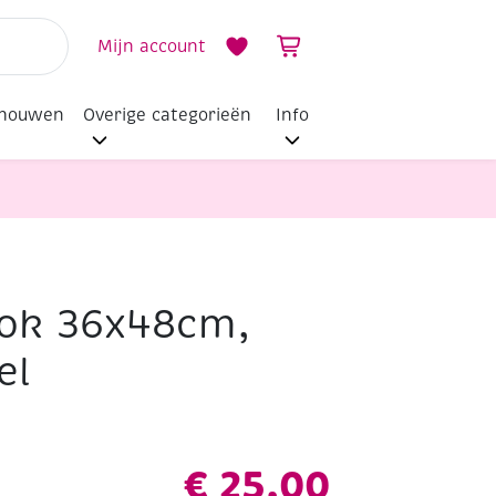
Mijn account
dhouwen
Overige categorieën
Info
lok 36x48cm,
el
€
25,00