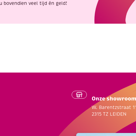
u bovendien veel tijd én geld!
Onze showroo
W. Barentzstraat 1
2315 TZ LEIDEN