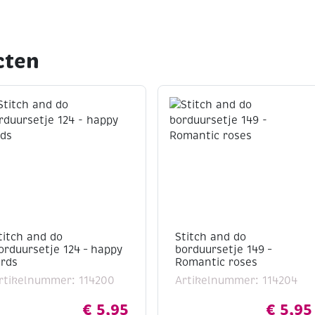
cten
titch and do
Stitch and do
orduursetje 124 – happy
borduursetje 149 –
irds
Romantic roses
rtikelnummer: 114200
Artikelnummer: 114204
€
5,95
€
5,95