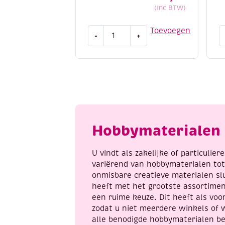
(Inc BTW)
Knutselset,
S
Toevoegen
-
+
Lantaarn
a
maken
d
met
b
engelen
1
en
-
vlinders
h
aantal
b
a
Hobbymaterialen 
U vindt als zakelijke of particulie
variërend van hobbymaterialen to
onmisbare creatieve materialen sl
heeft met het grootste assortime
een ruime keuze. Dit heeft als voor
zodat u niet meerdere winkels of 
alle benodigde hobbymaterialen be