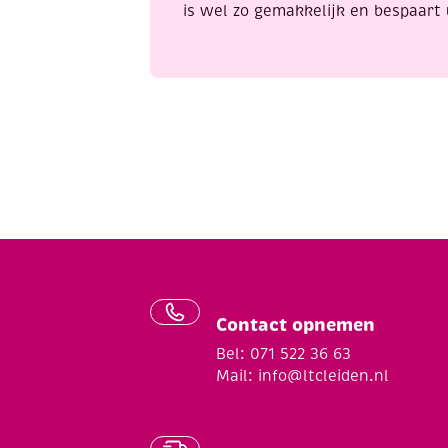
is wel zo gemakkelijk en bespaart 
Contact opnemen
Bel: 071 522 36 63
Mail:
info@ltcleiden.nl