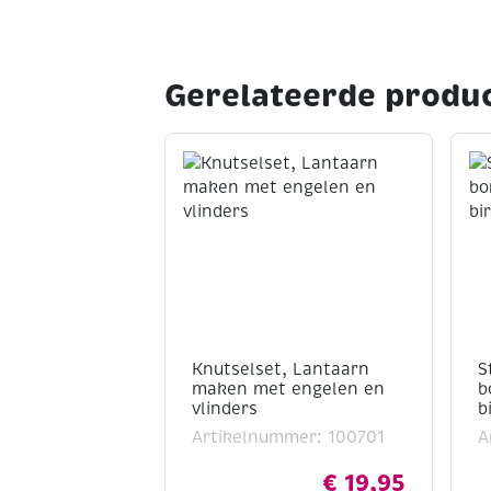
Gerelateerde produ
Knutselset, Lantaarn
S
maken met engelen en
b
vlinders
b
Artikelnummer: 100701
A
€
19,95