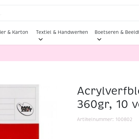
ier & Karton
Textiel & Handwerken
Boetseren & Beel
Acrylverfb
6x48cm, 360gr, 10 vel
360gr, 10 v
Artikelnummer:
100802