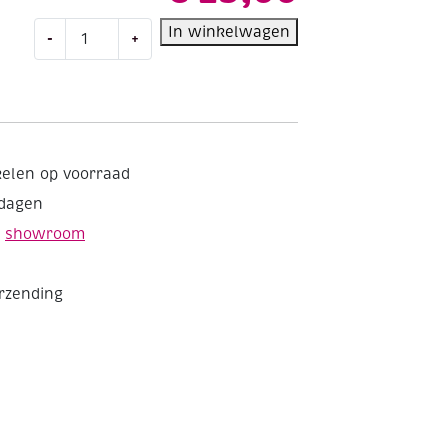
Acrylverfblok
In winkelwagen
-
+
36x48cm,
360gr,
10
vel
aantal
kelen op voorraad
kdagen
e
showroom
erzending