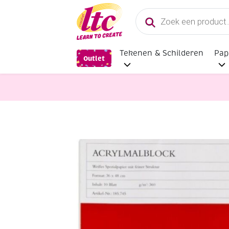
Producten
zoeken
Tekenen & Schilderen
Pap
Outlet
Papier en Karton
Acrylverfblok 3