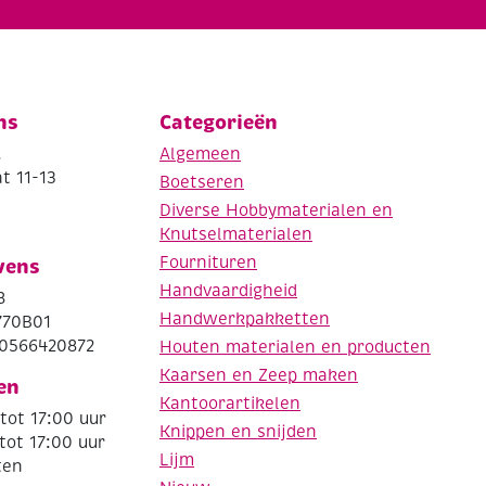
ns
Categorieën
.
Algemeen
t 11-13
Boetseren
Diverse Hobbymaterialen en
Knutselmaterialen
Fournituren
vens
Handvaardigheid
8
Handwerkpakketten
770B01
0566420872
Houten materialen en producten
Kaarsen en Zeep maken
en
Kantoorartikelen
tot 17:00 uur
Knippen en snijden
tot 17:00 uur
Lijm
ten