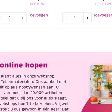
(Inc BTW)
(Inc BTW)
titch
Stitch
Toevoegen
Toevoege
-
+
-
+
nd
and
o
do
orduursetje
borduursetje
24
149
-
appy
Romantic
irds
roses
antal
aantal
online kopen
re klant alles in onze webshop,
t Tekenmaterialen. Ons aanbod met
uit op alle hobbywensen aan. U
nt van meer dan 10.000 artikelen
deel dat u bij ons voor alles slaagt,
webshops hoeft te bezoeken. Vrijwel
stelt u dus gewoon in één keer! Dat