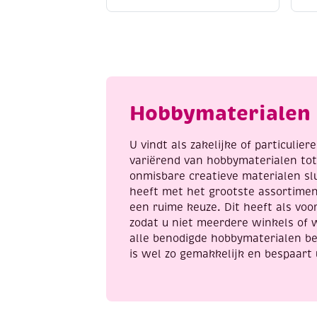
do
d
borduursetje
1
149
R
-
H
Romantic
B
roses
a
aantal
Hobbymaterialen 
U vindt als zakelijke of particulie
variërend van hobbymaterialen to
onmisbare creatieve materialen sl
heeft met het grootste assortime
een ruime keuze. Dit heeft als voor
zodat u niet meerdere winkels of 
alle benodigde hobbymaterialen be
is wel zo gemakkelijk en bespaart 