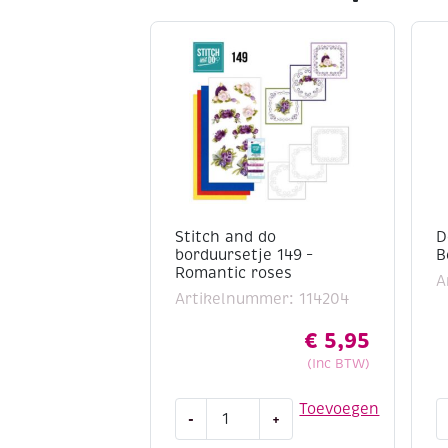
Stitch and do
D
borduursetje 149 –
B
Romantic roses
A
Artikelnummer: 114204
€
5,95
(Inc BTW)
Stitch
D
Toevoegen
-
+
and
a