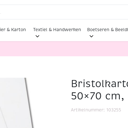
ier & Karton
Textiel & Handwerken
Boetseren & Beel
Bristolkart
308 gr, 50×70 cm, 10 vel
50×70 cm, 
Artikelnummer:
103255