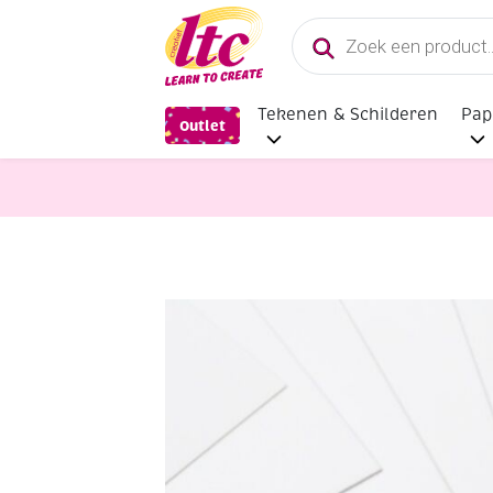
Producten
zoeken
Tekenen & Schilderen
Pap
Outlet
Papier en Karton
Bristolkarton, 