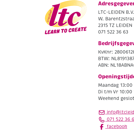
Adresgegeve
LTC-LEIDEN B.V
W. Barentzstraa
2315 TZ LEIDEN
071 522 36 63
Bedrijfsgege
KvKnr: 2800612
BTW: NL819138
ABN: NL18ABNA
Openingstijd
Maandag 13:00 
Di t/m Vr 10:00 
Weekend geslo
info@ltclei
071 522 36 
facebook