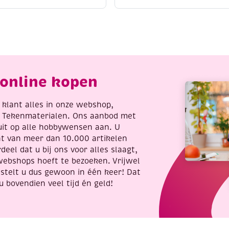
o
to
86
paint,
ed
3D
olly
kleurplaat,
erries
meisje
antal
aantal
online kopen
re klant alles in onze webshop,
t Tekenmaterialen. Ons aanbod met
uit op alle hobbywensen aan. U
nt van meer dan 10.000 artikelen
deel dat u bij ons voor alles slaagt,
webshops hoeft te bezoeken. Vrijwel
stelt u dus gewoon in één keer! Dat
u bovendien veel tijd én geld!