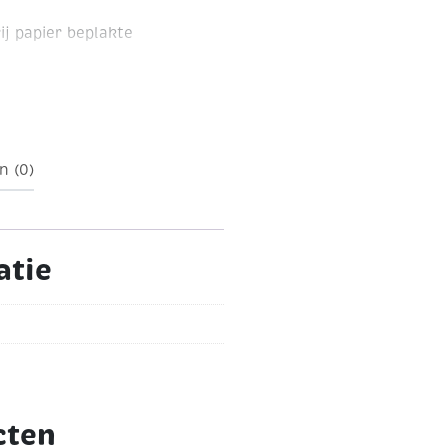
j papier beplakte
n (0)
atie
cten