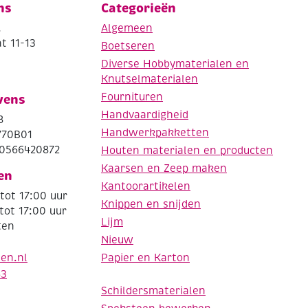
ns
Categorieën
.
Algemeen
t 11-13
Boetseren
Diverse Hobbymaterialen en
Knutselmaterialen
Fournituren
vens
Handvaardigheid
8
Handwerkpakketten
770B01
0566420872
Houten materialen en producten
Kaarsen en Zeep maken
en
Kantoorartikelen
tot 17:00 uur
Knippen en snijden
tot 17:00 uur
Lijm
ten
Nieuw
Papier en Karton
den.nl
63
Schildersmaterialen