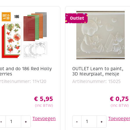
Outlet
ot and do 186 Red Holly
OUTLET Learn to paint,
erries
3D kleurplaat, meisje
rtikelnummer: 114120
Artikelnummer: 15025
€
5,95
€
0,75
(Inc BTW)
(Inc BTW)
ot
OUTLET
Toevoegen
Toevoege
-
+
-
+
nd
Learn