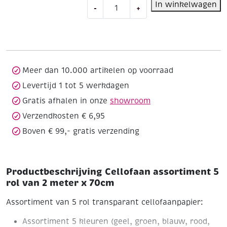
Cellofaan
In winkelwagen
-
+
assortiment
5
rol
van
2
meter
Meer dan 10.000 artikelen op voorraad
x
Levertijd 1 tot 5 werkdagen
70cm
Gratis afhalen in onze
showroom
aantal
Verzendkosten € 6,95
Boven € 99,- gratis verzending
Productbeschrijving Cellofaan assortiment 5
rol van 2 meter x 70cm
Assortiment van 5 rol transparant cellofaanpapier:
Assortiment 5 kleuren (geel, groen, blauw, rood,