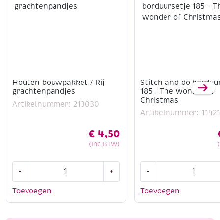
Houten bouwpakket / Rij
Stitch and do borduu
grachtenpandjes
185 – The wonder of
Christmas
Artikelnummer: 213030
Artikelnummer: 1142
€
4,50
(Inc BTW)
Houten
Stitch
-
+
-
bouwpakket
and
/
do
Toevoegen
Toevoegen
Rij
borduursetje
grachtenpandjes
185
aantal
-