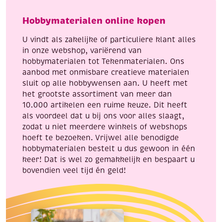
The
Hobbymaterialen online kopen
wonder
of
U vindt als zakelijke of particuliere klant alles
Christmas
in onze webshop, variërend van
aantal
hobbymaterialen tot Tekenmaterialen. Ons
aanbod met onmisbare creatieve materialen
sluit op alle hobbywensen aan. U heeft met
het grootste assortiment van meer dan
10.000 artikelen een ruime keuze. Dit heeft
als voordeel dat u bij ons voor alles slaagt,
zodat u niet meerdere winkels of webshops
hoeft te bezoeken. Vrijwel alle benodigde
hobbymaterialen bestelt u dus gewoon in één
keer! Dat is wel zo gemakkelijk en bespaart u
bovendien veel tijd én geld!