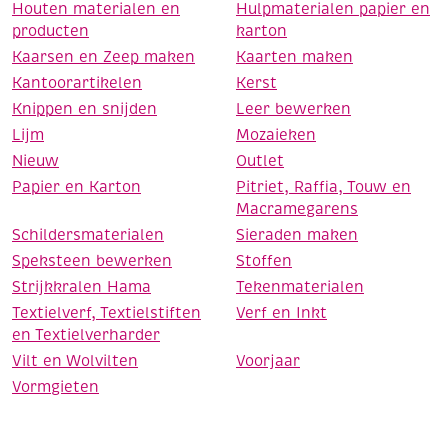
Houten materialen en
Hulpmaterialen papier en
producten
karton
Kaarsen en Zeep maken
Kaarten maken
Kantoorartikelen
Kerst
Knippen en snijden
Leer bewerken
Lijm
Mozaieken
Nieuw
Outlet
Papier en Karton
Pitriet, Raffia, Touw en
Macramegarens
Schildersmaterialen
Sieraden maken
Speksteen bewerken
Stoffen
Strijkkralen Hama
Tekenmaterialen
Textielverf, Textielstiften
Verf en Inkt
en Textielverharder
Vilt en Wolvilten
Voorjaar
Vormgieten