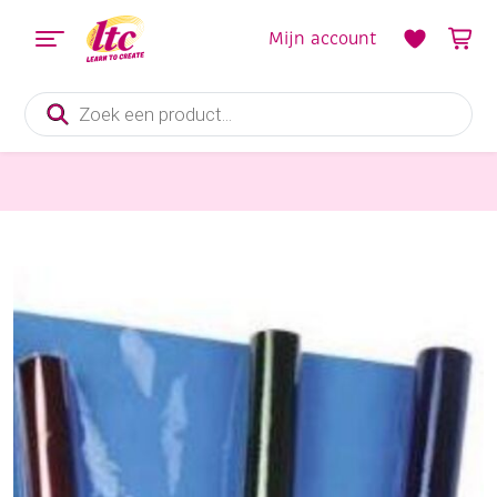
Mijn account
Producten
zoeken
Papier en Karton
Cellofaan assortiment 5 rol van 2 meter x 70cm