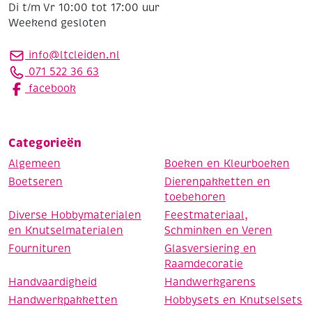
Di t/m Vr 10:00 tot 17:00 uur
Weekend gesloten
info@ltcleiden.nl
071 522 36 63
facebook
Categorieën
Algemeen
Boeken en Kleurboeken
Boetseren
Dierenpakketten en
toebehoren
Diverse Hobbymaterialen
Feestmateriaal,
en Knutselmaterialen
Schminken en Veren
Fournituren
Glasversiering en
Raamdecoratie
Handvaardigheid
Handwerkgarens
Handwerkpakketten
Hobbysets en Knutselsets