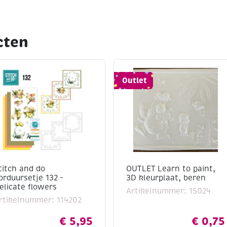
cten
Outlet
titch and do
OUTLET Learn to paint,
orduursetje 132 –
3D kleurplaat, beren
elicate flowers
Artikelnummer: 15024
rtikelnummer: 114202
€
5,95
€
0,75