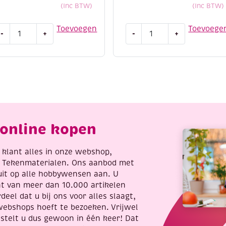
(Inc BTW)
(Inc BTW)
titch
OUTLET
Toevoegen
Toevoege
-
+
-
+
nd
Learn
o
to
orduursetje
paint,
32
3D
kleurplaat,
elicate
beren
lowers
aantal
antal
online kopen
re klant alles in onze webshop,
t Tekenmaterialen. Ons aanbod met
uit op alle hobbywensen aan. U
nt van meer dan 10.000 artikelen
deel dat u bij ons voor alles slaagt,
webshops hoeft te bezoeken. Vrijwel
stelt u dus gewoon in één keer! Dat