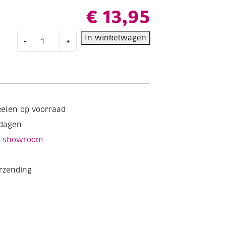
€
13,95
Clairfontaine
In winkelwagen
-
+
Goldline
Aquapad
aquarelbloc
met
spiraal,
300
kelen op voorraad
gr,
kdagen
A4,
25
e
showroom
vel
aantal
erzending