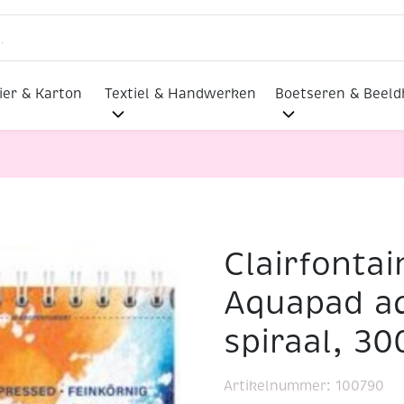
ier & Karton
Textiel & Handwerken
Boetseren & Beel
Clairfontai
ldline Aquapad aquarelbloc met spiraal, 300 gr, A4, 25 vel
Aquapad a
spiraal, 30
Artikelnummer:
100790