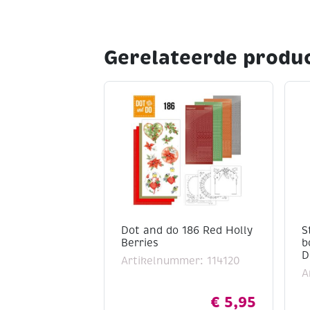
Gerelateerde produ
Dot and do 186 Red Holly
S
Berries
b
D
Artikelnummer: 114120
A
€
5,95