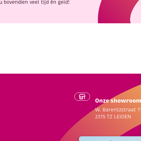
u bovendien veel tijd én geld!
Onze showroo
W. Barentzstraat 1
2315 TZ LEIDEN