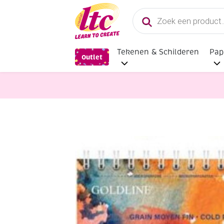
Producten
zoeken
Tekenen & Schilderen
Pap
Outlet
Papier en Karton
Clairfontaine Go