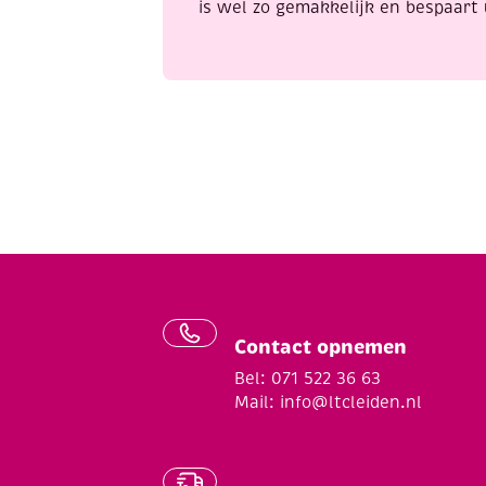
is wel zo gemakkelijk en bespaart 
Contact opnemen
Bel: 071 522 36 63
Mail:
info@ltcleiden.nl