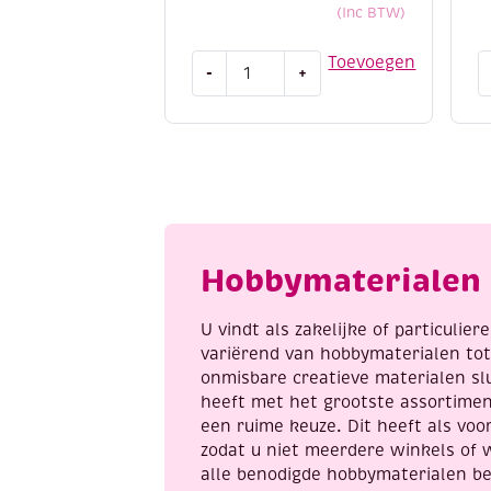
(Inc BTW)
Dot
S
Toevoegen
-
+
and
a
do
d
186
b
Red
1
Holly
-
Berries
D
aantal
f
a
Hobbymaterialen 
U vindt als zakelijke of particulie
variërend van hobbymaterialen to
onmisbare creatieve materialen sl
heeft met het grootste assortime
een ruime keuze. Dit heeft als voor
zodat u niet meerdere winkels of 
alle benodigde hobbymaterialen be