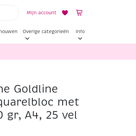
Mijn account
dhouwen
Overige categorieën
Info
ne Goldline
quarelbloc met
0 gr, A4, 25 vel