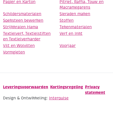
Papier en Karton
Pitriet, Raffia, Touw en
Macramegarens
Schildersmaterialen
Sieraden maken
Speksteen bewerken
Stoffen
Strijkkralen Hama
Tekenmaterialen
Textielverf, Textielstiften
Verf en Inkt
en Textielverharder
Vilt en Wolvilten
Voorjaar
Vormgieten
Leveringsvoorwaarden
Kortingsregeling
Privacy
statement
Design & Ontwikkeling:
Interpulse