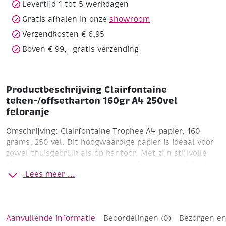
Levertijd 1 tot 5 werkdagen
Gratis afhalen in onze
showroom
Verzendkosten € 6,95
Boven € 99,- gratis verzending
Productbeschrijving Clairfontaine
teken-/offsetkarton 160gr A4 250vel
feloranje
Omschrijving:
Clairfontaine Trophee A4-papier, 160
grams, 250 vel. Dit hoogwaardige papier is ideaal voor
zowel thuisgebruik als op kantoor. Met zijn stijlvolle
kleur voegt het een unieke en professionele uitstraling
Lees meer ...
toe aan documenten, presentaties of creatieve
projecten. Het papier is geschikt voor zowel inkjet- als
laserprinters en kopieerapparaten. Dankzij de gladde
textuur en consistente kwaliteit garandeert het
Aanvullende informatie
Beoordelingen (0)
Bezorgen en
scherpe afdrukresultaten en uitstekende prestaties.