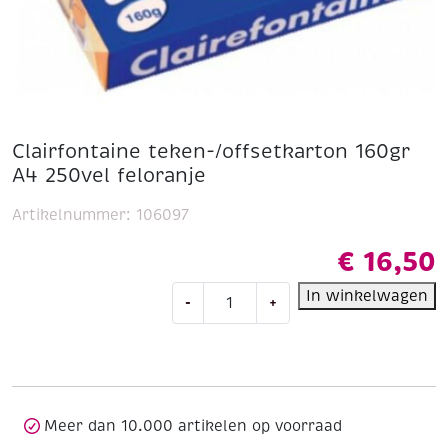
Clairfontaine teken-/offsetkarton 160gr
A4 250vel feloranje
Artikelnummer:
106097
€
16,50
Clairfontaine
In winkelwagen
-
+
teken-/offsetkarton
160gr
A4
250vel
feloranje
aantal
Meer dan 10.000 artikelen op voorraad