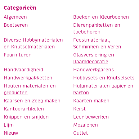
Categorieën
Algemeen
Boeken en Kleurboeken
Boetseren
Dierenpakketten en
toebehoren
Diverse Hobbymaterialen
Feestmateriaal,
en Knutselmaterialen
Schminken en Veren
Fournituren
Glasversiering en
Raamdecoratie
Handvaardigheid
Handwerkgarens
Handwerkpakketten
Hobbysets en Knutselsets
Houten materialen en
Hulpmaterialen papier en
producten
karton
Kaarsen en Zeep maken
Kaarten maken
Kantoorartikelen
Kerst
Knippen en snijden
Leer bewerken
Lijm
Mozaieken
Nieuw
Outlet