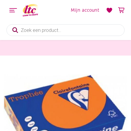
Mijn account
Producten
zoeken
Papier en Karton
Clairfontaine teken-/offsetkarton 160gr A4 250vel feloranje