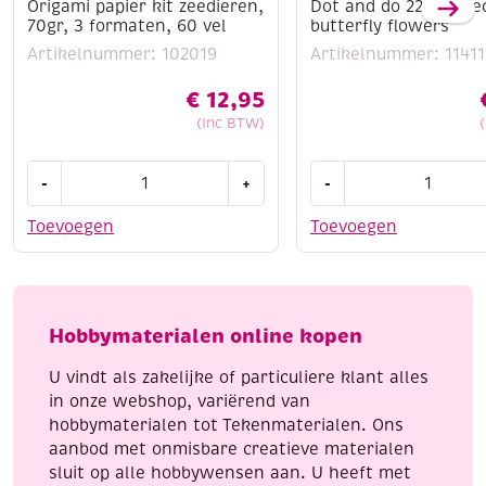
Origami papier kit zeedieren,
Dot and do 222 Perfe
70gr, 3 formaten, 60 vel
butterfly flowers
Artikelnummer: 102019
Artikelnummer: 11411
€
12,95
(Inc BTW)
Origami
Dot
-
+
-
papier
and
kit
do
Toevoegen
Toevoegen
zeedieren,
222
70gr,
Perfect
3
butterfly
formaten,
flowers
Hobbymaterialen online kopen
60
aantal
vel
U vindt als zakelijke of particuliere klant alles
aantal
in onze webshop, variërend van
hobbymaterialen tot Tekenmaterialen. Ons
aanbod met onmisbare creatieve materialen
sluit op alle hobbywensen aan. U heeft met