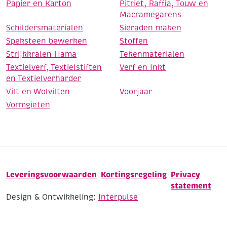
Papier en Karton
Pitriet, Raffia, Touw en
Macramegarens
Schildersmaterialen
Sieraden maken
Speksteen bewerken
Stoffen
Strijkkralen Hama
Tekenmaterialen
Textielverf, Textielstiften
Verf en Inkt
en Textielverharder
Vilt en Wolvilten
Voorjaar
Vormgieten
Leveringsvoorwaarden
Kortingsregeling
Privacy
statement
Design & Ontwikkeling:
Interpulse