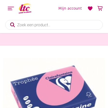
Mijn account
Producten
zoeken
Papier en Karton
Clairfontaine teken-/offsetkarton 160gr A4 250vel roze