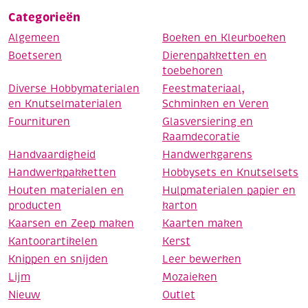
Categorieën
Algemeen
Boeken en Kleurboeken
Boetseren
Dierenpakketten en
toebehoren
Diverse Hobbymaterialen
Feestmateriaal,
en Knutselmaterialen
Schminken en Veren
Fournituren
Glasversiering en
Raamdecoratie
Handvaardigheid
Handwerkgarens
Handwerkpakketten
Hobbysets en Knutselsets
Houten materialen en
Hulpmaterialen papier en
producten
karton
Kaarsen en Zeep maken
Kaarten maken
Kantoorartikelen
Kerst
Knippen en snijden
Leer bewerken
Lijm
Mozaieken
Nieuw
Outlet