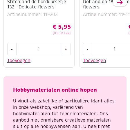
Stitch and do borduursetje
Dot and do 180 – su
132 – Delicate flowers
flowers
Artikelnummer: 114202
Artikelnummer: 11411
€
5,95
(Inc BTW)
Stitch
Dot
-
+
-
and
and
do
do
Toevoegen
Toevoegen
borduursetje
180
132
-
-
summer
Delicate
flowers
Hobbymaterialen online kopen
flowers
aantal
aantal
U vindt als zakelijke of particuliere klant alles
in onze webshop, variërend van
hobbymaterialen tot Tekenmaterialen. Ons
aanbod met onmisbare creatieve materialen
sluit op alle hobbywensen aan. U heeft met