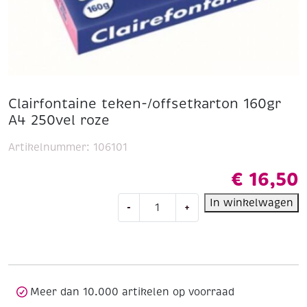
Clairfontaine teken-/offsetkarton 160gr
A4 250vel roze
Artikelnummer:
106101
€
16,50
Clairfontaine
In winkelwagen
-
+
teken-/offsetkarton
160gr
A4
250vel
roze
aantal
Meer dan 10.000 artikelen op voorraad