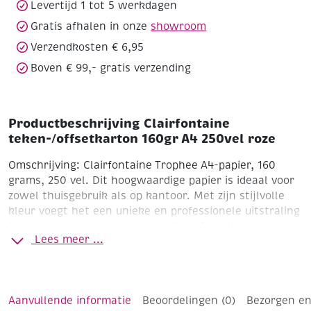
Levertijd 1 tot 5 werkdagen
Gratis afhalen in onze
showroom
Verzendkosten € 6,95
Boven € 99,- gratis verzending
Productbeschrijving Clairfontaine
teken-/offsetkarton 160gr A4 250vel roze
Omschrijving:
Clairfontaine Trophee A4-papier, 160
grams, 250 vel. Dit hoogwaardige papier is ideaal voor
zowel thuisgebruik als op kantoor. Met zijn stijlvolle
kleur voegt het een unieke en professionele uitstraling
toe aan documenten, presentaties of creatieve
Lees meer ...
projecten. Het papier is geschikt voor zowel inkjet- als
laserprinters en kopieerapparaten. Dankzij de gladde
textuur en consistente kwaliteit garandeert het
scherpe afdrukresultaten en uitstekende prestaties.
Aanvullende informatie
Beoordelingen (0)
Bezorgen en
Perfect voor veelzijdig gebruik, waaronder rapporten,