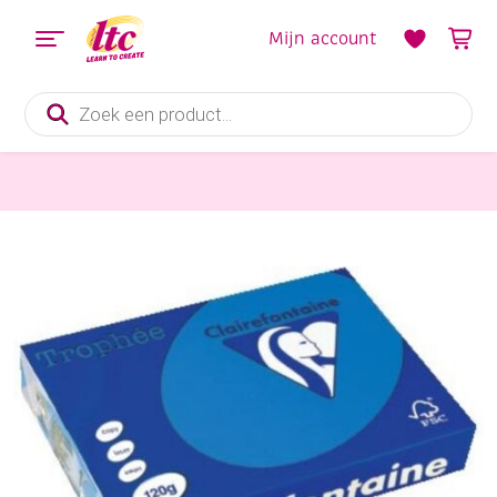
Mijn account
Producten
zoeken
Papier en Karton
Clairfontaine teken-/offsetpapier 120gr, A4, 250vel Caraibenblauw