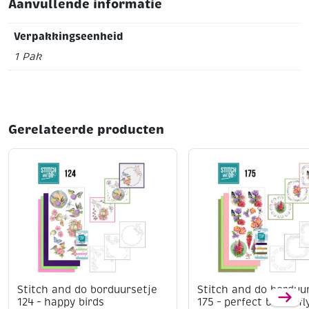
Aanvullende informatie
Formaat: A4 (210 x 297 mm)
Gewicht: 120 g/m²
Kleur:
Verpakkingseenheid
Carribean blue
Inhoud: 250 vel
Geschikt voor inkjet- en
laserprinters
Voor een professionele uitstraling en
1 Pak
creatieve mogelijkheden is Clairfontaine Trophee een
uitstekende keuze.
Gerelateerde producten
Stitch and do borduursetje
Stitch and do borduu
124 – happy birds
175 – perfect butterfl