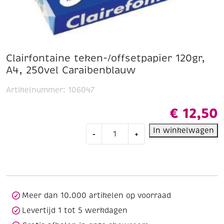
Clairfontaine teken-/offsetpapier 120gr,
A4, 250vel Caraibenblauw
Artikelnummer:
106047
€
12,50
Clairfontaine
In winkelwagen
-
+
teken-/offsetpapier
120gr,
A4,
250vel
Caraibenblauw
aantal
Meer dan 10.000 artikelen op voorraad
Levertijd 1 tot 5 werkdagen