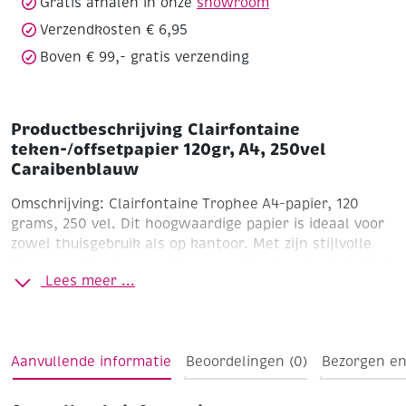
Gratis afhalen in onze
showroom
Verzendkosten € 6,95
Boven € 99,- gratis verzending
Productbeschrijving Clairfontaine
teken-/offsetpapier 120gr, A4, 250vel
Caraibenblauw
Omschrijving:
Clairfontaine Trophee A4-papier, 120
grams, 250 vel. Dit hoogwaardige papier is ideaal voor
zowel thuisgebruik als op kantoor. Met zijn stijlvolle
kleur voegt het een unieke en professionele uitstraling
Lees meer ...
toe aan documenten, presentaties of creatieve
projecten. Het papier is geschikt voor zowel inkjet- als
laserprinters en kopieerapparaten. Dankzij de gladde
textuur en consistente kwaliteit garandeert het
Aanvullende informatie
Beoordelingen (0)
Bezorgen en
scherpe afdrukresultaten en uitstekende prestaties.
Perfect voor veelzijdig gebruik, waaronder rapporten,
flyers of uitnodigingen.
Belangrijkste kenmerken: