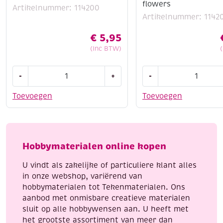
flowers
Artikelnummer: 114200
Artikelnummer: 1142
€
5,95
(Inc BTW)
Stitch
Stitch
-
+
-
and
and
do
do
Toevoegen
Toevoegen
borduursetje
borduursetje
124
175
-
-
happy
perfect
Hobbymaterialen online kopen
birds
butterfly
aantal
flowers
U vindt als zakelijke of particuliere klant alles
aantal
in onze webshop, variërend van
hobbymaterialen tot Tekenmaterialen. Ons
aanbod met onmisbare creatieve materialen
sluit op alle hobbywensen aan. U heeft met
het grootste assortiment van meer dan