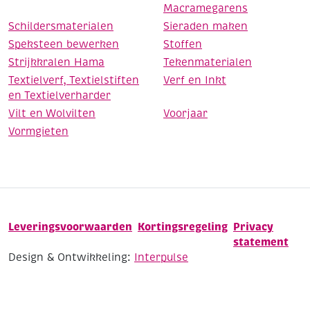
Macramegarens
Schildersmaterialen
Sieraden maken
Speksteen bewerken
Stoffen
Strijkkralen Hama
Tekenmaterialen
Textielverf, Textielstiften
Verf en Inkt
en Textielverharder
Vilt en Wolvilten
Voorjaar
Vormgieten
Leveringsvoorwaarden
Kortingsregeling
Privacy
statement
Design & Ontwikkeling:
Interpulse