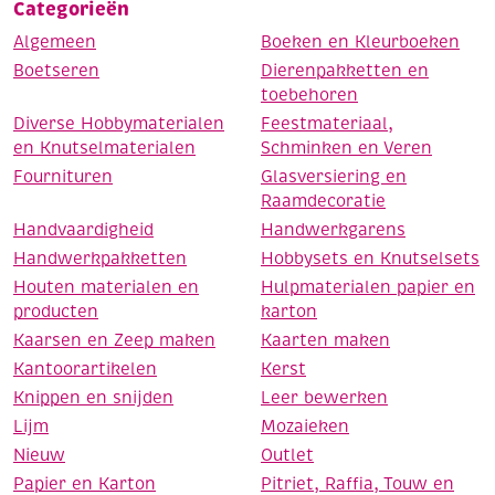
Categorieën
Algemeen
Boeken en Kleurboeken
Boetseren
Dierenpakketten en
toebehoren
Diverse Hobbymaterialen
Feestmateriaal,
en Knutselmaterialen
Schminken en Veren
Fournituren
Glasversiering en
Raamdecoratie
Handvaardigheid
Handwerkgarens
Handwerkpakketten
Hobbysets en Knutselsets
Houten materialen en
Hulpmaterialen papier en
producten
karton
Kaarsen en Zeep maken
Kaarten maken
Kantoorartikelen
Kerst
Knippen en snijden
Leer bewerken
Lijm
Mozaieken
Nieuw
Outlet
Papier en Karton
Pitriet, Raffia, Touw en