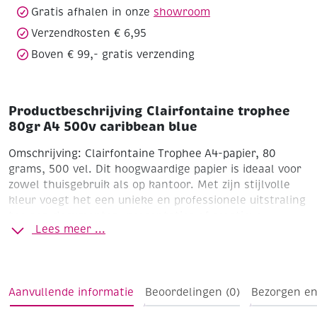
Gratis afhalen in onze
showroom
Verzendkosten € 6,95
Boven € 99,- gratis verzending
Productbeschrijving Clairfontaine trophee
80gr A4 500v caribbean blue
Omschrijving:
Clairfontaine Trophee A4-papier, 80
grams, 500 vel. Dit hoogwaardige papier is ideaal voor
zowel thuisgebruik als op kantoor. Met zijn stijlvolle
kleur voegt het een unieke en professionele uitstraling
toe aan documenten, presentaties of creatieve
Lees meer ...
projecten. Het papier is geschikt voor zowel inkjet- als
laserprinters en kopieerapparaten. Dankzij de gladde
textuur en consistente kwaliteit garandeert het
scherpe afdrukresultaten en uitstekende prestaties.
Aanvullende informatie
Beoordelingen (0)
Bezorgen en
Perfect voor veelzijdig gebruik, waaronder rapporten,
flyers of uitnodigingen.
Belangrijkste kenmerken: