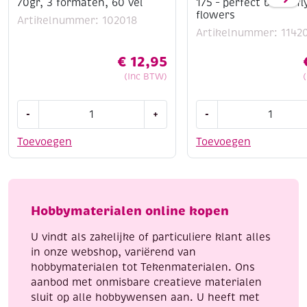
70gr, 3 formaten, 60 vel
175 – perfect butterfl
flowers
Artikelnummer: 102018
Artikelnummer: 1142
€
12,95
(Inc BTW)
Origami
Stitch
-
+
-
papier
and
kit
do
Toevoegen
Toevoegen
bosdieren,
borduursetje
70gr,
175
3
-
formaten,
perfect
Hobbymaterialen online kopen
60
butterfly
vel
flowers
U vindt als zakelijke of particuliere klant alles
aantal
aantal
in onze webshop, variërend van
hobbymaterialen tot Tekenmaterialen. Ons
aanbod met onmisbare creatieve materialen
sluit op alle hobbywensen aan. U heeft met