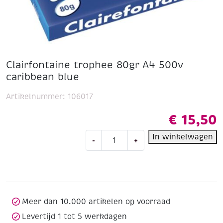
Clairfontaine trophee 80gr A4 500v
caribbean blue
Artikelnummer:
106017
€
15,50
Clairfontaine
In winkelwagen
-
+
trophee
80gr
A4
500v
caribbean
blue
Meer dan 10.000 artikelen op voorraad
aantal
Levertijd 1 tot 5 werkdagen