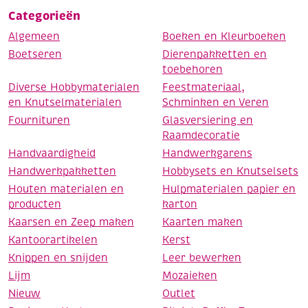
Categorieën
Algemeen
Boeken en Kleurboeken
Boetseren
Dierenpakketten en
toebehoren
Diverse Hobbymaterialen
Feestmateriaal,
en Knutselmaterialen
Schminken en Veren
Fournituren
Glasversiering en
Raamdecoratie
Handvaardigheid
Handwerkgarens
Handwerkpakketten
Hobbysets en Knutselsets
Houten materialen en
Hulpmaterialen papier en
producten
karton
Kaarsen en Zeep maken
Kaarten maken
Kantoorartikelen
Kerst
Knippen en snijden
Leer bewerken
Lijm
Mozaieken
Nieuw
Outlet