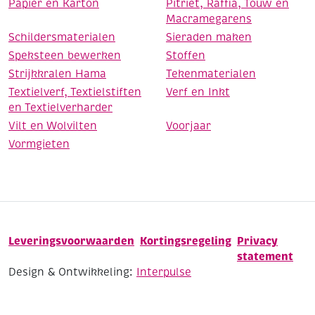
Papier en Karton
Pitriet, Raffia, Touw en
Macramegarens
Schildersmaterialen
Sieraden maken
Speksteen bewerken
Stoffen
Strijkkralen Hama
Tekenmaterialen
Textielverf, Textielstiften
Verf en Inkt
en Textielverharder
Vilt en Wolvilten
Voorjaar
Vormgieten
Leveringsvoorwaarden
Kortingsregeling
Privacy
statement
Design & Ontwikkeling:
Interpulse