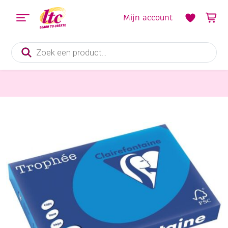
Mijn account
Producten
zoeken
Papier en Karton
Clairfontaine trophee 80gr A4 500v caribbean blue