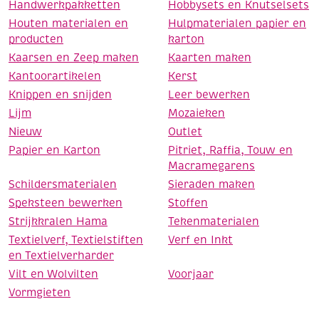
Handwerkpakketten
Hobbysets en Knutselsets
Houten materialen en
Hulpmaterialen papier en
producten
karton
Kaarsen en Zeep maken
Kaarten maken
Kantoorartikelen
Kerst
Knippen en snijden
Leer bewerken
Lijm
Mozaieken
Nieuw
Outlet
Papier en Karton
Pitriet, Raffia, Touw en
Macramegarens
Schildersmaterialen
Sieraden maken
Speksteen bewerken
Stoffen
Strijkkralen Hama
Tekenmaterialen
Textielverf, Textielstiften
Verf en Inkt
en Textielverharder
Vilt en Wolvilten
Voorjaar
Vormgieten