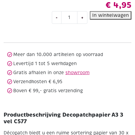
€
4,95
Decopatchpapier
In winkelwagen
-
+
A3
3
vel
C577
aantal
Meer dan 10.000 artikelen op voorraad
Levertijd 1 tot 5 werkdagen
Gratis afhalen in onze
showroom
Verzendkosten € 6,95
Boven € 99,- gratis verzending
Productbeschrijving Decopatchpapier A3 3
vel C577
Décopatch biedt u een ruime sortering papier van 30 x