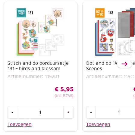
Stitch and do borduursetje
Dot and do 143 Winte
131 – birds and blossom
Scenes
Artikelnummer: 114201
Artikelnummer: 11411
€
5,95
(Inc BTW)
Stitch
Dot
-
+
-
and
and
do
do
Toevoegen
Toevoegen
borduursetje
143