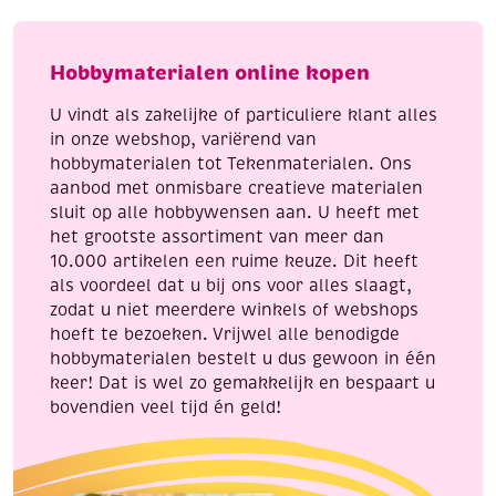
131
Winter
-
Scenes
birds
aantal
Hobbymaterialen online kopen
and
blossom
U vindt als zakelijke of particuliere klant alles
aantal
in onze webshop, variërend van
hobbymaterialen tot Tekenmaterialen. Ons
aanbod met onmisbare creatieve materialen
sluit op alle hobbywensen aan. U heeft met
het grootste assortiment van meer dan
10.000 artikelen een ruime keuze. Dit heeft
als voordeel dat u bij ons voor alles slaagt,
zodat u niet meerdere winkels of webshops
hoeft te bezoeken. Vrijwel alle benodigde
hobbymaterialen bestelt u dus gewoon in één
keer! Dat is wel zo gemakkelijk en bespaart u
bovendien veel tijd én geld!