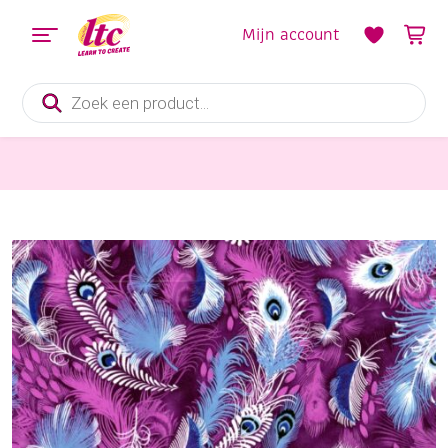
Mijn account
Producten
zoeken
Papier en Karton
Decopatchpapier A3 3 vel C577