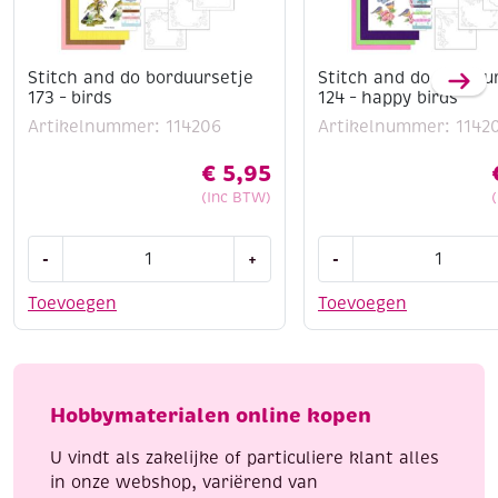
Stitch and do borduursetje
Stitch and do borduu
173 – birds
124 – happy birds
Artikelnummer: 114206
Artikelnummer: 1142
€
5,95
(Inc BTW)
Stitch
Stitch
-
+
-
and
and
do
do
Toevoegen
Toevoegen
borduursetje
borduursetje
173
124
-
-
birds
happy
Hobbymaterialen online kopen
aantal
birds
aantal
U vindt als zakelijke of particuliere klant alles
in onze webshop, variërend van