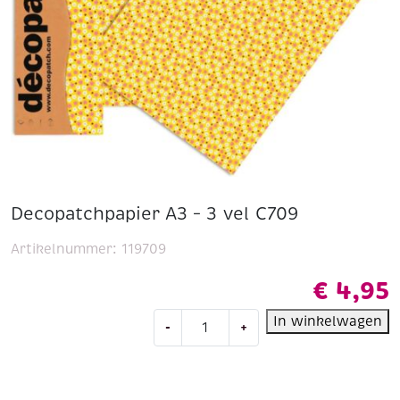
Decopatchpapier A3 – 3 vel C709
Artikelnummer:
119709
€
4,95
Decopatchpapier
In winkelwagen
-
+
A3
-
3
vel