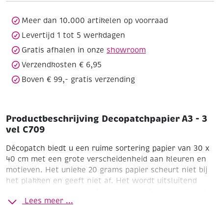
C709
aantal
Meer dan 10.000 artikelen op voorraad
Levertijd 1 tot 5 werkdagen
Gratis afhalen in onze
showroom
Verzendkosten € 6,95
Boven € 99,- gratis verzending
Productbeschrijving Decopatchpapier A3 - 3
vel C709
Décopatch biedt u een ruime sortering papier van 30 x
40 cm met een grote verscheidenheid aan kleuren en
motieven. Het unieke 20 grams papier scheurt niet bij
het plakken en geeft niet af. Het wordt uitsluitend
vervaardigd voor creatief en decoratief plakwerk. Het
Lees meer ...
is toe te passen op vrijwel alle materialen (eco shapes,
hout, glas, ijzer, plastic, karton, textiel, enz.) en volgt