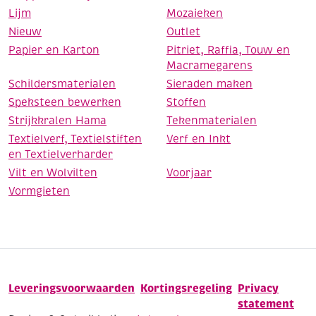
Lijm
Mozaieken
Nieuw
Outlet
Papier en Karton
Pitriet, Raffia, Touw en
Macramegarens
Schildersmaterialen
Sieraden maken
Speksteen bewerken
Stoffen
Strijkkralen Hama
Tekenmaterialen
Textielverf, Textielstiften
Verf en Inkt
en Textielverharder
Vilt en Wolvilten
Voorjaar
Vormgieten
Leveringsvoorwaarden
Kortingsregeling
Privacy
statement