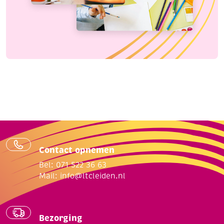
Contact opnemen
Bel: 071 522 36 63
Mail:
info@ltcleiden.nl
Bezorging