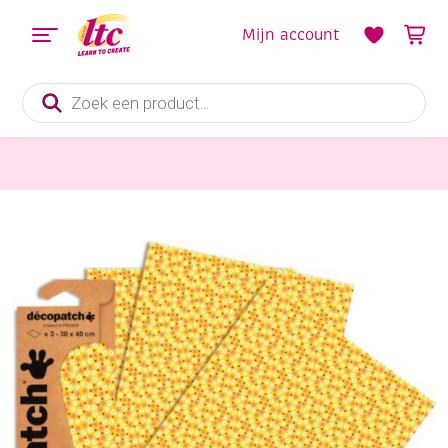
Mijn account
Producten
zoeken
Papier en Karton
Decopatchpapier A3 – 3 vel C709