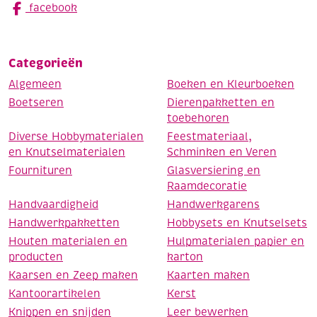
facebook
Categorieën
Algemeen
Boeken en Kleurboeken
Boetseren
Dierenpakketten en
toebehoren
Diverse Hobbymaterialen
Feestmateriaal,
en Knutselmaterialen
Schminken en Veren
Fournituren
Glasversiering en
Raamdecoratie
Handvaardigheid
Handwerkgarens
Handwerkpakketten
Hobbysets en Knutselsets
Houten materialen en
Hulpmaterialen papier en
producten
karton
Kaarsen en Zeep maken
Kaarten maken
Kantoorartikelen
Kerst
Knippen en snijden
Leer bewerken