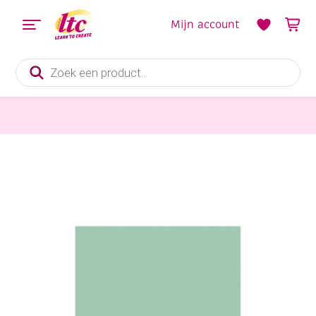
Mijn account
Producten
zoeken
Papier en Karton
Engels fotokarton 300gr, 50x70cm, 25 vel mint