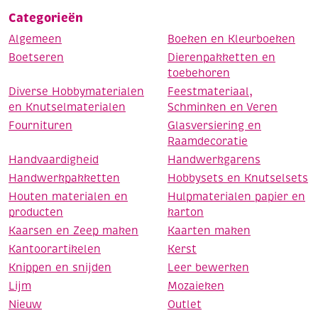
Categorieën
Algemeen
Boeken en Kleurboeken
Boetseren
Dierenpakketten en
toebehoren
Diverse Hobbymaterialen
Feestmateriaal,
en Knutselmaterialen
Schminken en Veren
Fournituren
Glasversiering en
Raamdecoratie
Handvaardigheid
Handwerkgarens
Handwerkpakketten
Hobbysets en Knutselsets
Houten materialen en
Hulpmaterialen papier en
producten
karton
Kaarsen en Zeep maken
Kaarten maken
Kantoorartikelen
Kerst
Knippen en snijden
Leer bewerken
Lijm
Mozaieken
Nieuw
Outlet