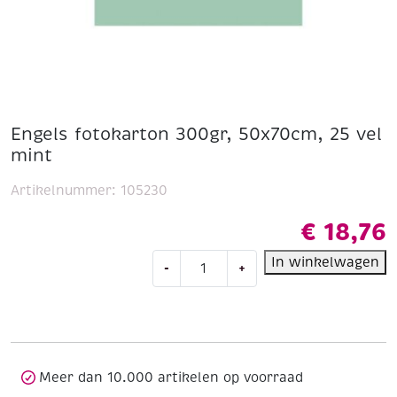
Engels fotokarton 300gr, 50x70cm, 25 vel
mint
Artikelnummer:
105230
€
18,76
Engels
In winkelwagen
-
+
fotokarton
300gr,
50x70cm,
25
vel
mint
Meer dan 10.000 artikelen op voorraad
aantal