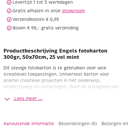
Levertijd 1 tot 5 werkdagen
Gratis afhalen in onze
showroom
Verzendkosten € 6,95
Boven € 99,- gratis verzending
Productbeschrijving Engels fotokarton
300gr, 50x70cm, 25 vel mint
Dit stevige fotokarton is te gebruiken voor vele
(creatieve) toepassingen. Universeel karton voor
allerlei creatieve projecten in het onderwijs,
kinderopvang en instellingen. Door de stevigheid van
het karton blijven gemaakte creaties mooi in vorm.
Lees meer ...
Formaat 70 x 50 cm
Pak à 25 vel
Ideal karton voor iedereen van die van sprankelend,
Aanvullende informatie
Beoordelingen (0)
Bezorgen en
creatieve projecten houdt!