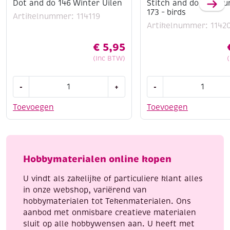
Dot and do 146 Winter Uilen
Stitch and do borduu
173 – birds
Artikelnummer: 114119
Artikelnummer: 1142
€
5,95
(Inc BTW)
Dot
Stitch
-
+
-
and
and
do
do
Toevoegen
Toevoegen
146
borduursetje
Winter
173
Uilen
-
aantal
birds
Hobbymaterialen online kopen
aantal
U vindt als zakelijke of particuliere klant alles
in onze webshop, variërend van
hobbymaterialen tot Tekenmaterialen. Ons
aanbod met onmisbare creatieve materialen
sluit op alle hobbywensen aan. U heeft met