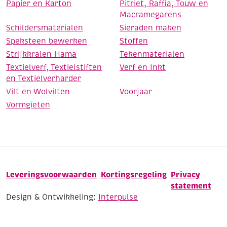
Papier en Karton
Pitriet, Raffia, Touw en
Macramegarens
Schildersmaterialen
Sieraden maken
Speksteen bewerken
Stoffen
Strijkkralen Hama
Tekenmaterialen
Textielverf, Textielstiften
Verf en Inkt
en Textielverharder
Vilt en Wolvilten
Voorjaar
Vormgieten
Leveringsvoorwaarden
Kortingsregeling
Privacy
statement
Design & Ontwikkeling:
Interpulse