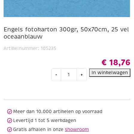
Engels fotokarton 300gr, 50x70cm, 25 vel
oceaanblauw
Artikelnummer:
105235
€
18,76
Engels
In winkelwagen
-
+
fotokarton
300gr,
50x70cm,
25
vel
oceaanblauw
Meer dan 10.000 artikelen op voorraad
aantal
Levertijd 1 tot 5 werkdagen
Gratis afhalen in onze
showroom