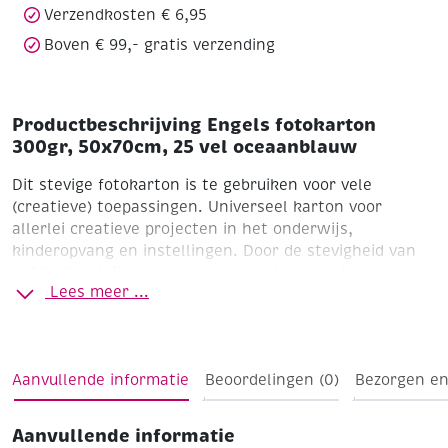
Verzendkosten € 6,95
Boven € 99,- gratis verzending
Productbeschrijving Engels fotokarton
300gr, 50x70cm, 25 vel oceaanblauw
Dit stevige fotokarton is te gebruiken voor vele
(creatieve) toepassingen. Universeel karton voor
allerlei creatieve projecten in het onderwijs,
kinderopvang en instellingen. Door de stevigheid van
het karton blijven gemaakte creaties mooi in vorm.
Lees meer ...
Formaat 70 x 50 cm
Pak à 25 vel
Ideal karton voor iedereen van die van sprankelend,
Aanvullende informatie
Beoordelingen (0)
Bezorgen en
creatieve projecten houdt!
Aanvullende informatie