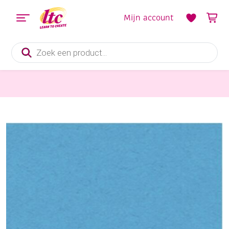
Mijn account
Producten
zoeken
Papier en Karton
Engels fotokarton 300gr, 50x70cm, 25 vel oceaanblauw