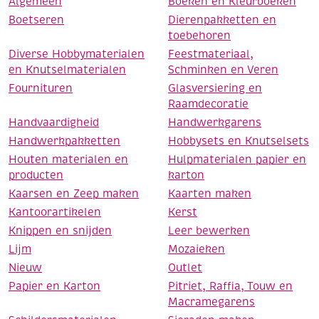
Algemeen
Boeken en Kleurboeken
Boetseren
Dierenpakketten en
toebehoren
Diverse Hobbymaterialen
Feestmateriaal,
en Knutselmaterialen
Schminken en Veren
Fournituren
Glasversiering en
Raamdecoratie
Handvaardigheid
Handwerkgarens
Handwerkpakketten
Hobbysets en Knutselsets
Houten materialen en
Hulpmaterialen papier en
producten
karton
Kaarsen en Zeep maken
Kaarten maken
Kantoorartikelen
Kerst
Knippen en snijden
Leer bewerken
Lijm
Mozaieken
Nieuw
Outlet
Papier en Karton
Pitriet, Raffia, Touw en
Macramegarens