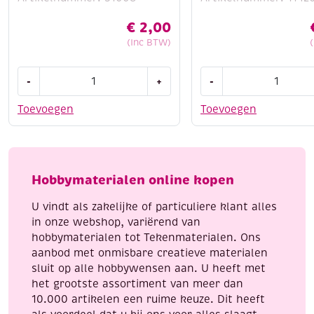
€
2,00
(Inc BTW)
OUTLET
Stitch
-
+
-
Scrapbooking
and
kit,
do
Toevoegen
Toevoegen
keep
borduursetje
your
173
memories,
-
9-
birds
Hobbymaterialen online kopen
delig
aantal
aantal
U vindt als zakelijke of particuliere klant alles
in onze webshop, variërend van
hobbymaterialen tot Tekenmaterialen. Ons
aanbod met onmisbare creatieve materialen
sluit op alle hobbywensen aan. U heeft met
het grootste assortiment van meer dan
10.000 artikelen een ruime keuze. Dit heeft