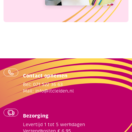
Contact opnemen
Bel: 071 522 36 63
Mail:
info@ltcleiden.nl
Bezorging
Levertijd 1 tot 5 werkdagen
Verzendkosten € 6,95