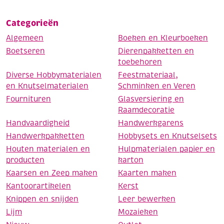
Categorieën
Algemeen
Boeken en Kleurboeken
Boetseren
Dierenpakketten en
toebehoren
Diverse Hobbymaterialen
Feestmateriaal,
en Knutselmaterialen
Schminken en Veren
Fournituren
Glasversiering en
Raamdecoratie
Handvaardigheid
Handwerkgarens
Handwerkpakketten
Hobbysets en Knutselsets
Houten materialen en
Hulpmaterialen papier en
producten
karton
Kaarsen en Zeep maken
Kaarten maken
Kantoorartikelen
Kerst
Knippen en snijden
Leer bewerken
Lijm
Mozaieken