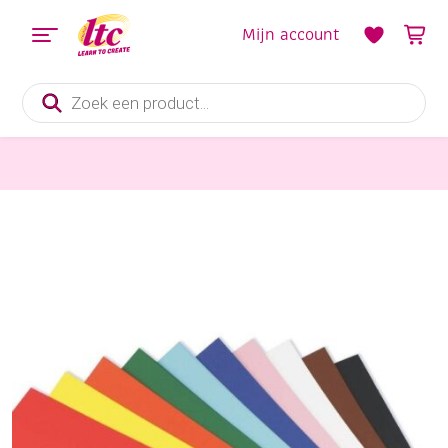
Mijn account
Producten
zoeken
Papier en Karton
Engels fotokarton 50x70cm 50v assortiment intensieve kleuren