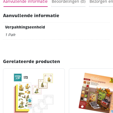
Formaat 70 x 50 cm
Aanvullende informatie
Beoordelingen (0)
Bezorgen en
Pak à 50 vel (5 vel per kleur)
Aanvullende informatie
Ideal karton voor iedereen van die van sprankelend,
creatieve projecten houdt!
Verpakkingseenheid
1 Pak
Gerelateerde producten