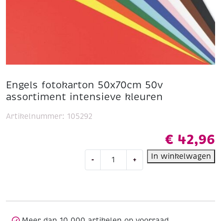
Engels fotokarton 50x70cm 50v
assortiment intensieve kleuren
Artikelnummer:
105292
€
42,96
Engels
In winkelwagen
-
+
fotokarton
50x70cm
50v
assortiment
intensieve
kleuren
Meer dan 10.000 artikelen op voorraad