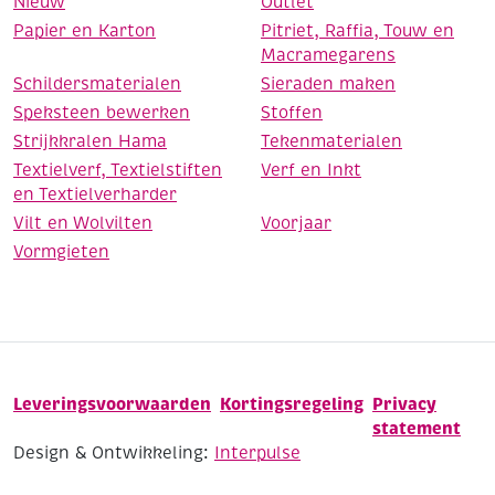
Nieuw
Outlet
Papier en Karton
Pitriet, Raffia, Touw en
Macramegarens
Schildersmaterialen
Sieraden maken
Speksteen bewerken
Stoffen
Strijkkralen Hama
Tekenmaterialen
Textielverf, Textielstiften
Verf en Inkt
en Textielverharder
Vilt en Wolvilten
Voorjaar
Vormgieten
Leveringsvoorwaarden
Kortingsregeling
Privacy
statement
Design & Ontwikkeling:
Interpulse