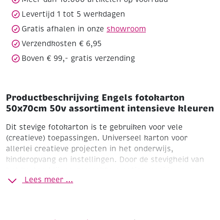
aantal
Levertijd 1 tot 5 werkdagen
Gratis afhalen in onze
showroom
Verzendkosten € 6,95
Boven € 99,- gratis verzending
Productbeschrijving Engels fotokarton
50x70cm 50v assortiment intensieve kleuren
Dit stevige fotokarton is te gebruiken voor vele
(creatieve) toepassingen. Universeel karton voor
allerlei creatieve projecten in het onderwijs,
kinderopvang en instellingen. Door de stevigheid van
het karton blijven gemaakte creaties mooi in vorm.
Lees meer ...
Assortiment in de kleuren: wit, geel, oranje, roze,
rood, hemelsblauw, lichtblauw, groen, bruin en
zwart