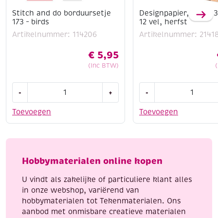
Stitch and do borduursetje
Designpapier, 305 x
173 – birds
12 vel, herfst
Artikelnummer: 114206
Artikelnummer: 2141
€
5,95
(Inc BTW)
Stitch
Designpapier,
-
+
-
and
305
do
x
Toevoegen
Toevoegen
borduursetje
305
173
mm,
-
12
birds
vel,
Hobbymaterialen online kopen
aantal
herfst
aantal
U vindt als zakelijke of particuliere klant alles
in onze webshop, variërend van
hobbymaterialen tot Tekenmaterialen. Ons
aanbod met onmisbare creatieve materialen