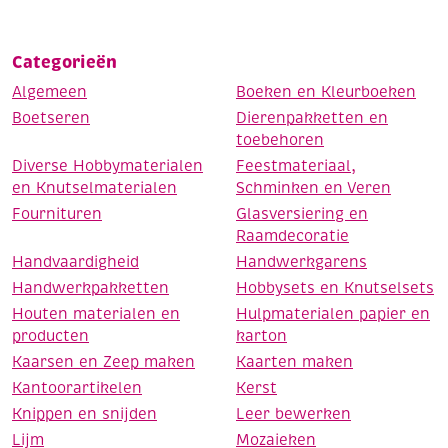
Categorieën
Algemeen
Boeken en Kleurboeken
Boetseren
Dierenpakketten en
toebehoren
Diverse Hobbymaterialen
Feestmateriaal,
en Knutselmaterialen
Schminken en Veren
Fournituren
Glasversiering en
Raamdecoratie
Handvaardigheid
Handwerkgarens
Handwerkpakketten
Hobbysets en Knutselsets
Houten materialen en
Hulpmaterialen papier en
producten
karton
Kaarsen en Zeep maken
Kaarten maken
Kantoorartikelen
Kerst
Knippen en snijden
Leer bewerken
Lijm
Mozaieken