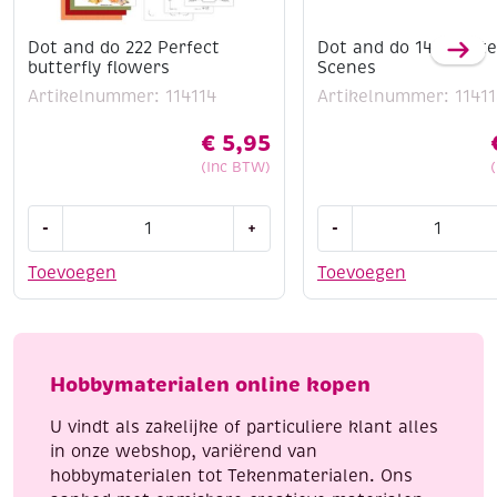
Dot and do 222 Perfect
Dot and do 143 Winte
butterfly flowers
Scenes
Artikelnummer: 114114
Artikelnummer: 11411
€
5,95
(Inc BTW)
Dot
Dot
-
+
-
and
and
do
do
Toevoegen
Toevoegen
222
143
Perfect
Winter
butterfly
Scenes
flowers
aantal
Hobbymaterialen online kopen
aantal
U vindt als zakelijke of particuliere klant alles
in onze webshop, variërend van
hobbymaterialen tot Tekenmaterialen. Ons