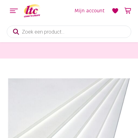
Mijn account
Producten
zoeken
Papier en Karton
Foamboard, wit, 10 mm, 50x70cm, 2 vel