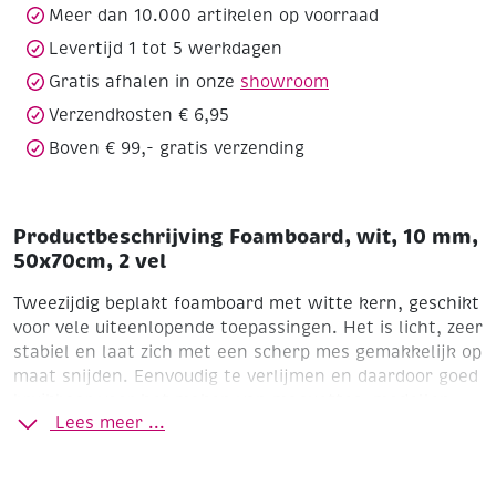
vel
Meer dan 10.000 artikelen op voorraad
aantal
Levertijd 1 tot 5 werkdagen
Gratis afhalen in onze
showroom
Verzendkosten € 6,95
Boven € 99,- gratis verzending
Productbeschrijving Foamboard, wit, 10 mm,
50x70cm, 2 vel
Tweezijdig beplakt foamboard met witte kern, geschikt
voor vele uiteenlopende toepassingen. Het is licht, zeer
stabiel en laat zich met een scherp mes gemakkelijk op
maat snijden. Eenvoudig te verlijmen en daardoor goed
bruikbaar voor het maken van maquettes, modellen,
Lees meer ...
enz.
Formaat 50 x 70 cm
Dikte 1 cm
Pak à 2 vel
Tip: Voor
snel en schoon werken adviseren wij boekbinderslijm.