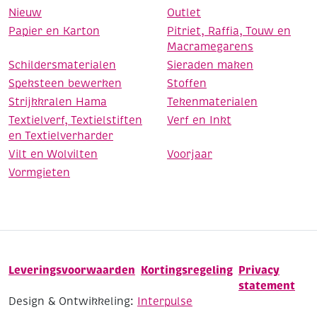
Nieuw
Outlet
Papier en Karton
Pitriet, Raffia, Touw en
Macramegarens
Schildersmaterialen
Sieraden maken
Speksteen bewerken
Stoffen
Strijkkralen Hama
Tekenmaterialen
Textielverf, Textielstiften
Verf en Inkt
en Textielverharder
Vilt en Wolvilten
Voorjaar
Vormgieten
Leveringsvoorwaarden
Kortingsregeling
Privacy
statement
Design & Ontwikkeling:
Interpulse