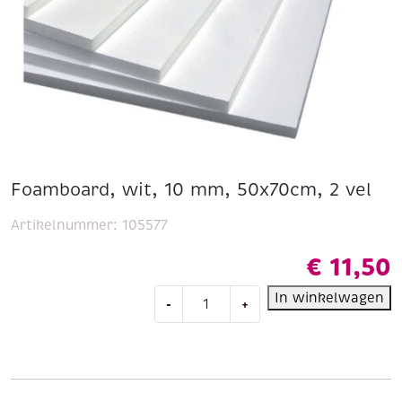
Foamboard, wit, 10 mm, 50x70cm, 2 vel
Artikelnummer:
105577
€
11,50
Foamboard,
In winkelwagen
-
+
wit,
10
mm,
50x70cm,
2