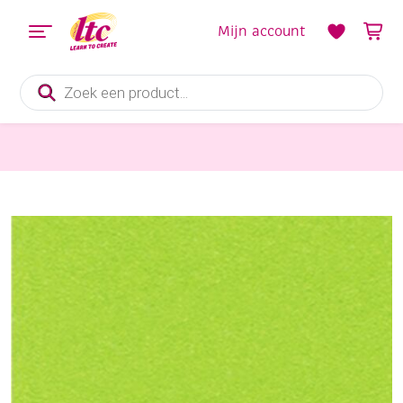
Mijn account
Producten
zoeken
Papier en Karton
Gekleurd fotokarton, 220gr, A4, 100 vel tropisch groen