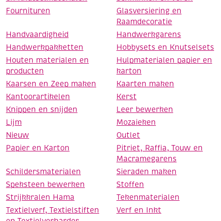
Fournituren
Glasversiering en
Raamdecoratie
Handvaardigheid
Handwerkgarens
Handwerkpakketten
Hobbysets en Knutselsets
Houten materialen en
Hulpmaterialen papier en
producten
karton
Kaarsen en Zeep maken
Kaarten maken
Kantoorartikelen
Kerst
Knippen en snijden
Leer bewerken
Lijm
Mozaieken
Nieuw
Outlet
Papier en Karton
Pitriet, Raffia, Touw en
Macramegarens
Schildersmaterialen
Sieraden maken
Speksteen bewerken
Stoffen
Strijkkralen Hama
Tekenmaterialen
Textielverf, Textielstiften
Verf en Inkt
en Textielverharder