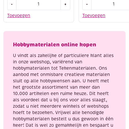
OUTLET
Origami
-
+
-
Learn
papier
to
kit
Toevoegen
Toevoegen
paint,
insecten,
3D
70gr,
kleurplaat,
3
beren
formaten,
Hobbymaterialen online kopen
aantal
60
vel
U vindt als zakelijke of particuliere klant alles
aantal
in onze webshop, variërend van
hobbymaterialen tot Tekenmaterialen. Ons
aanbod met onmisbare creatieve materialen
sluit op alle hobbywensen aan. U heeft met
het grootste assortiment van meer dan
10.000 artikelen een ruime keuze. Dit heeft
als voordeel dat u bij ons voor alles slaagt,
zodat u niet meerdere winkels of webshops
hoeft te bezoeken. Vrijwel alle benodigde
hobbymaterialen bestelt u dus gewoon in één
keer! Dat is wel zo gemakkelijk en bespaart u