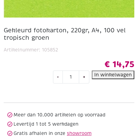
Gekleurd fotokarton, 220gr, A4, 100 vel
tropisch groen
Artikelnummer:
105852
€
14,75
Gekleurd
In winkelwagen
-
+
fotokarton,
220gr,
A4,
100
vel
tropisch
Meer dan 10.000 artikelen op voorraad
groen
Levertijd 1 tot 5 werkdagen
aantal
Gratis afhalen in onze
showroom