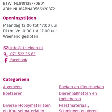
BTW: NL819138770B01
ABN: NL18ABNA0566420872
Openingstijden
Maandag 13:00 tot 17:00 uur
Di t/m Vr 10:00 tot 17:00 uur
Weekend gesloten
info@ltcleiden.nl
071 522 36 63
facebook
Categorieën
Algemeen
Boeken en Kleurboeken
Boetseren
Dierenpakketten en
toebehoren
Diverse Hobbymaterialen
Feestmateriaal,
en Knutselmaterialen
Schminken en Veren