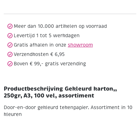
A3,
100
vel,
assortiment
Meer dan 10.000 artikelen op voorraad
aantal
Levertijd 1 tot 5 werkdagen
Gratis afhalen in onze
showroom
Verzendkosten € 6,95
Boven € 99,- gratis verzending
Productbeschrijving Gekleurd karton,,
250gr, A3, 100 vel, assortiment
Door-en-door gekleurd tekenpapier. Assortiment in 10
kleuren