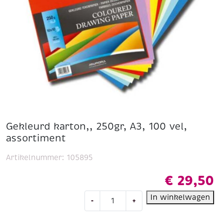
Gekleurd karton,, 250gr, A3, 100 vel,
assortiment
Artikelnummer:
105895
€
29,50
Gekleurd
In winkelwagen
-
+
karton,,
250gr,