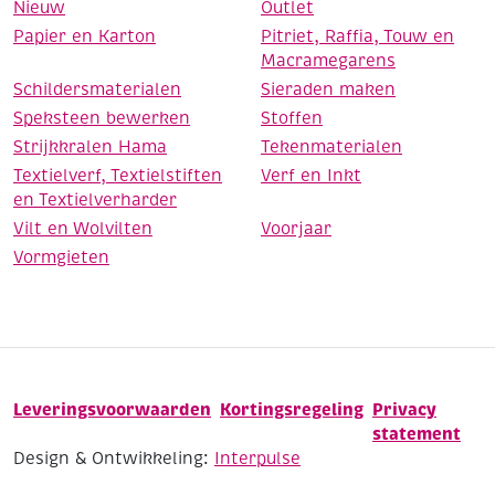
Nieuw
Outlet
Papier en Karton
Pitriet, Raffia, Touw en
Macramegarens
Schildersmaterialen
Sieraden maken
Speksteen bewerken
Stoffen
Strijkkralen Hama
Tekenmaterialen
Textielverf, Textielstiften
Verf en Inkt
en Textielverharder
Vilt en Wolvilten
Voorjaar
Vormgieten
Leveringsvoorwaarden
Kortingsregeling
Privacy
statement
Design & Ontwikkeling:
Interpulse