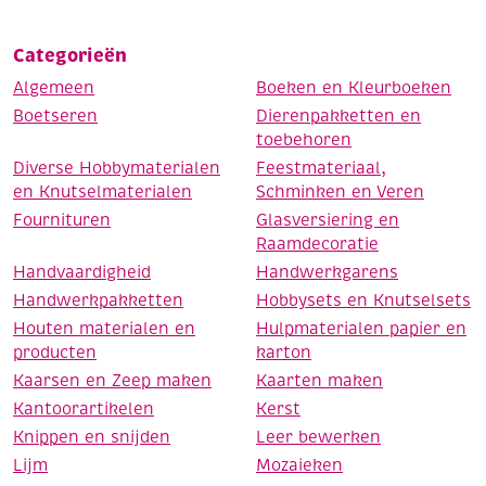
Categorieën
Algemeen
Boeken en Kleurboeken
Boetseren
Dierenpakketten en
toebehoren
Diverse Hobbymaterialen
Feestmateriaal,
en Knutselmaterialen
Schminken en Veren
Fournituren
Glasversiering en
Raamdecoratie
Handvaardigheid
Handwerkgarens
Handwerkpakketten
Hobbysets en Knutselsets
Houten materialen en
Hulpmaterialen papier en
producten
karton
Kaarsen en Zeep maken
Kaarten maken
Kantoorartikelen
Kerst
Knippen en snijden
Leer bewerken
Lijm
Mozaieken