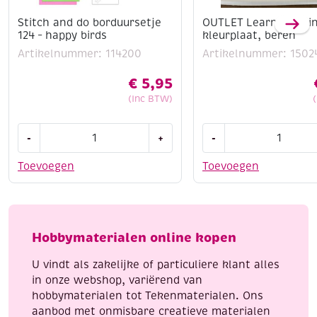
Stitch and do borduursetje
OUTLET Learn to pain
124 – happy birds
kleurplaat, beren
Artikelnummer: 114200
Artikelnummer: 1502
€
5,95
(Inc BTW)
Stitch
OUTLET
-
+
-
and
Learn
do
to
Toevoegen
Toevoegen
borduursetje
paint,
124
3D
-
kleurplaat,
happy
beren
Hobbymaterialen online kopen
birds
aantal
aantal
U vindt als zakelijke of particuliere klant alles
in onze webshop, variërend van
hobbymaterialen tot Tekenmaterialen. Ons
aanbod met onmisbare creatieve materialen