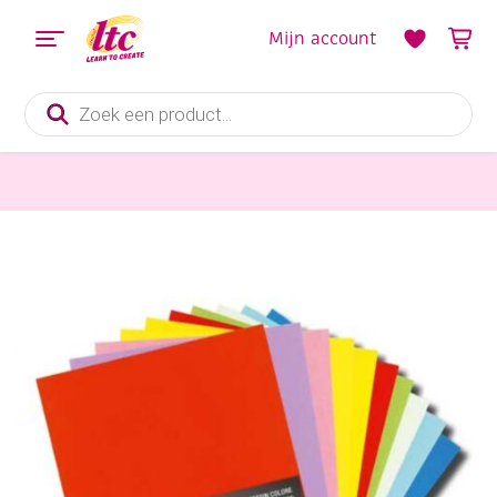
Mijn account
Producten
zoeken
Papier en Karton
Gekleurd karton,, 250gr, A3, 100 vel, assortiment