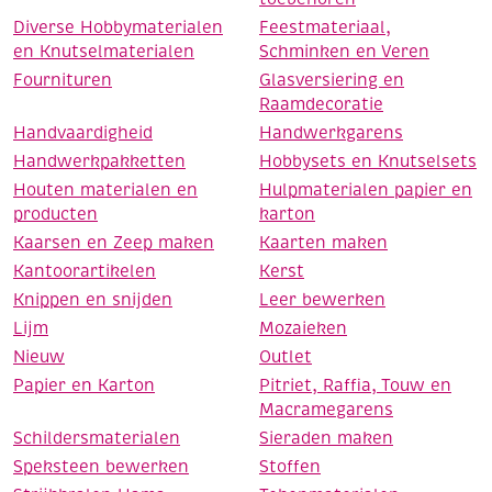
Diverse Hobbymaterialen
Feestmateriaal,
en Knutselmaterialen
Schminken en Veren
Fournituren
Glasversiering en
Raamdecoratie
Handvaardigheid
Handwerkgarens
Handwerkpakketten
Hobbysets en Knutselsets
Houten materialen en
Hulpmaterialen papier en
producten
karton
Kaarsen en Zeep maken
Kaarten maken
Kantoorartikelen
Kerst
Knippen en snijden
Leer bewerken
Lijm
Mozaieken
Nieuw
Outlet
Papier en Karton
Pitriet, Raffia, Touw en
Macramegarens
Schildersmaterialen
Sieraden maken
Speksteen bewerken
Stoffen