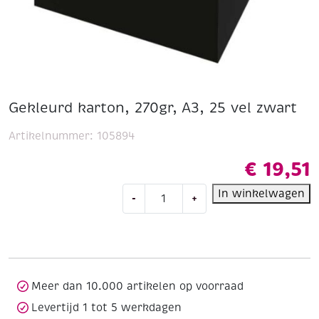
Gekleurd karton, 270gr, A3, 25 vel zwart
Artikelnummer:
105894
€
19,51
Gekleurd
In winkelwagen
-
+
karton,
270gr,
A3,
25
vel
zwart
Meer dan 10.000 artikelen op voorraad
aantal
Levertijd 1 tot 5 werkdagen