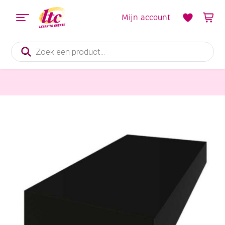
Mijn account
Producten
zoeken
Papier en Karton
Gekleurd karton, 270gr, A3, 25 vel zwart