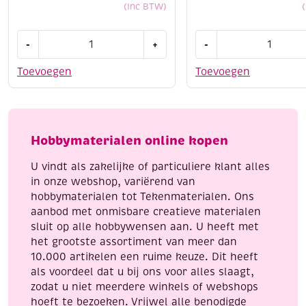
(Inc BTW)
Dot
Stitch
-
+
-
and
and
do
do
Toevoegen
Toevoegen
186
borduursetje
Red
132
Holly
-
Berries
Delicate
Hobbymaterialen online kopen
aantal
flowers
aantal
U vindt als zakelijke of particuliere klant alles
in onze webshop, variërend van
hobbymaterialen tot Tekenmaterialen. Ons
aanbod met onmisbare creatieve materialen
sluit op alle hobbywensen aan. U heeft met
het grootste assortiment van meer dan
10.000 artikelen een ruime keuze. Dit heeft
als voordeel dat u bij ons voor alles slaagt,
zodat u niet meerdere winkels of webshops
hoeft te bezoeken. Vrijwel alle benodigde