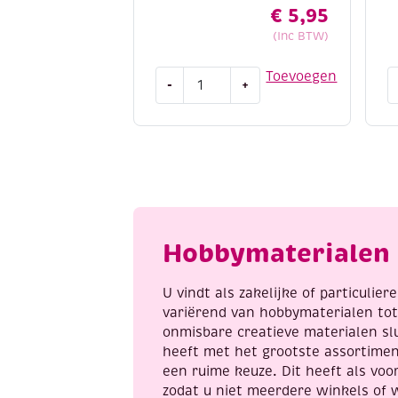
€
5,95
(Inc BTW)
Dot
D
Toevoegen
-
+
and
a
do
d
143
2
Winter
P
Scenes
b
aantal
f
a
Hobbymaterialen 
U vindt als zakelijke of particulie
variërend van hobbymaterialen to
onmisbare creatieve materialen sl
heeft met het grootste assortime
een ruime keuze. Dit heeft als voor
zodat u niet meerdere winkels of 