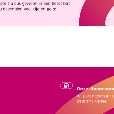
stelt u dus gewoon in één keer! Dat
u bovendien veel tijd én geld!
Onze showroo
W. Barentzstraat 1
2315 TZ LEIDEN