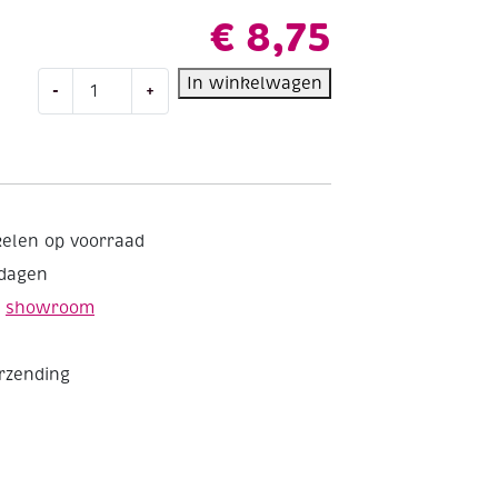
€
8,75
Gekleurd
In winkelwagen
-
+
tekenpapier,
120gr,
A4,
100
vel,
assortiment
kelen op voorraad
helder
kdagen
aantal
e
showroom
erzending