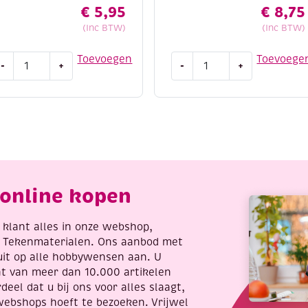
€
5,95
€
8,75
(Inc BTW)
(Inc BTW)
ot
Vlechtdozen,
Toevoegen
Toevoege
-
+
-
+
nd
set
o
voor
22
het
erfect
maken
utterfly
van
lowers
10
antal
doosjes
aantal
online kopen
re klant alles in onze webshop,
t Tekenmaterialen. Ons aanbod met
uit op alle hobbywensen aan. U
nt van meer dan 10.000 artikelen
deel dat u bij ons voor alles slaagt,
webshops hoeft te bezoeken. Vrijwel