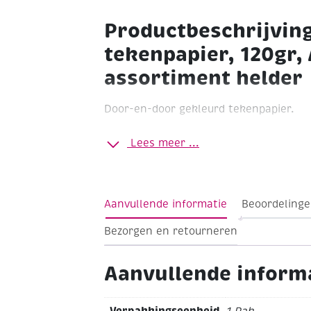
Productbeschrijvin
tekenpapier, 120gr, 
assortiment helder
Door-en-door gekleurd tekenpapier.
120 grams
Lees meer ...
Formaat A4
Pak à 100 vel
Assortiment 9 kleuren
Aanvullende informatie
Beoordelinge
Bezorgen en retourneren
Aanvullende inform
Verpakkingseenheid