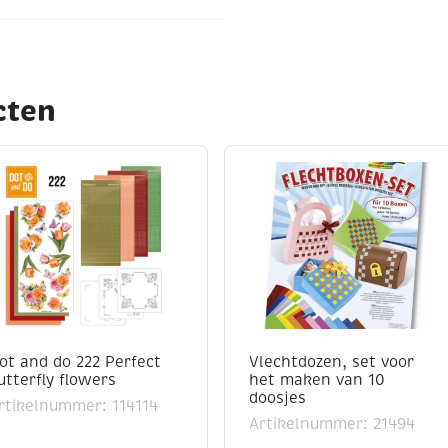
cten
ot and do 222 Perfect
Vlechtdozen, set voor
utterfly flowers
het maken van 10
doosjes
rtikelnummer: 114114
Artikelnummer: 21494