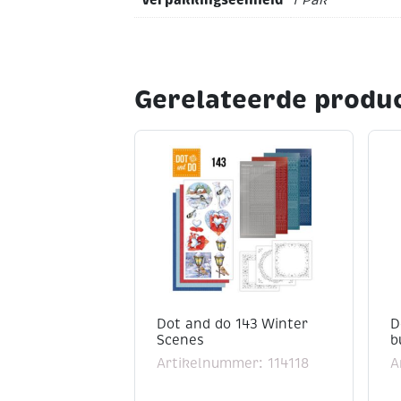
1 Pak
Gerelateerde produ
Dot and do 143 Winter
D
Scenes
b
Artikelnummer: 114118
A