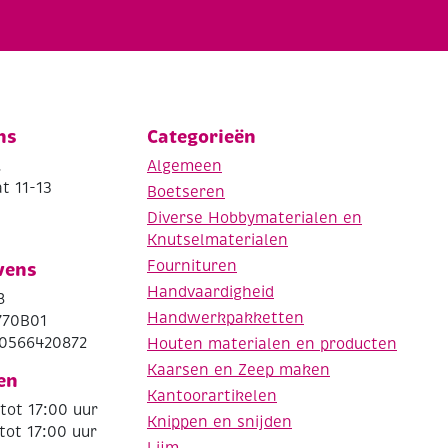
ns
Categorieën
.
Algemeen
t 11-13
Boetseren
Diverse Hobbymaterialen en
Knutselmaterialen
Fournituren
vens
Handvaardigheid
8
Handwerkpakketten
770B01
0566420872
Houten materialen en producten
Kaarsen en Zeep maken
en
Kantoorartikelen
tot 17:00 uur
Knippen en snijden
tot 17:00 uur
Lijm