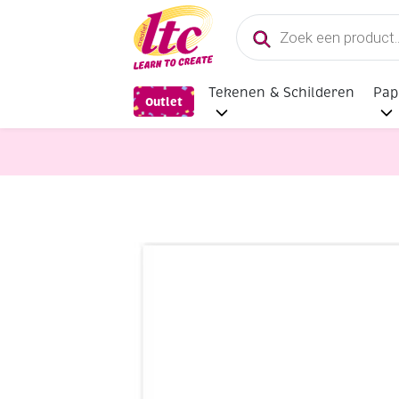
Producten
zoeken
Tekenen & Schilderen
Pap
Outlet
Papier en Karton
Gekleurd tekenp