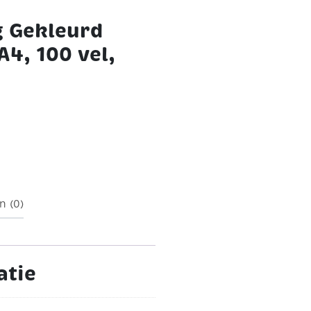
g Gekleurd
A4, 100 vel,
n (0)
atie