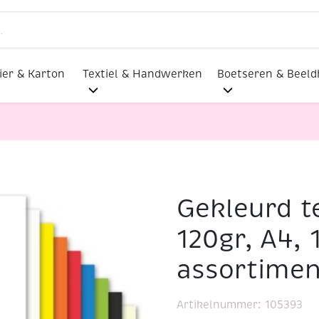
ier & Karton
Textiel & Handwerken
Boetseren & Beel
Gekleurd t
apier, 120gr, A4, 100 vel, assortiment helder
120gr, A4, 
assortimen
Artikelnummer:
105393