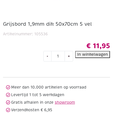
Grijsbord 1,9mm dik 50x70cm 5 vel
Artikelnummer:
105536
€
11,95
Grijsbord
In winkelwagen
-
+
1,9mm
dik
50x70cm
5
vel
aantal
Meer dan 10.000 artikelen op voorraad
Levertijd 1 tot 5 werkdagen
Gratis afhalen in onze
showroom
Verzendkosten € 6,95