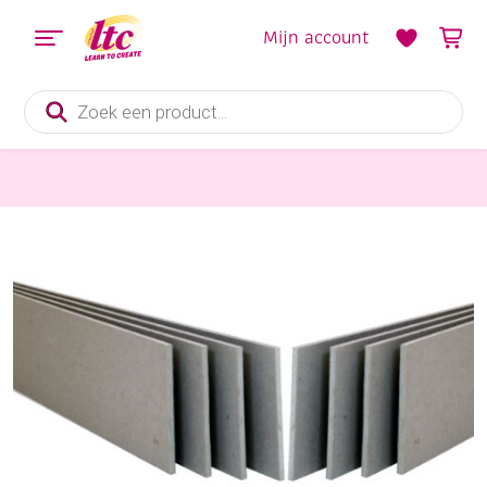
Mijn account
Producten
zoeken
Papier en Karton
Grijsbord 1,9mm dik 50x70cm 5 vel