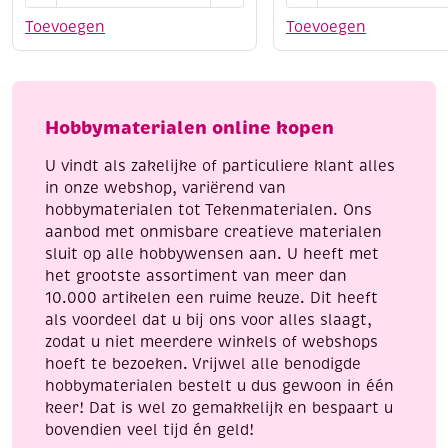
do
do
Toevoegen
Toevoegen
143
borduursetje
Winter
131
Scenes
-
aantal
birds
Hobbymaterialen online kopen
and
blossom
U vindt als zakelijke of particuliere klant alles
aantal
in onze webshop, variërend van
hobbymaterialen tot Tekenmaterialen. Ons
aanbod met onmisbare creatieve materialen
sluit op alle hobbywensen aan. U heeft met
het grootste assortiment van meer dan
10.000 artikelen een ruime keuze. Dit heeft
als voordeel dat u bij ons voor alles slaagt,
zodat u niet meerdere winkels of webshops
hoeft te bezoeken. Vrijwel alle benodigde
hobbymaterialen bestelt u dus gewoon in één
keer! Dat is wel zo gemakkelijk en bespaart u
bovendien veel tijd én geld!