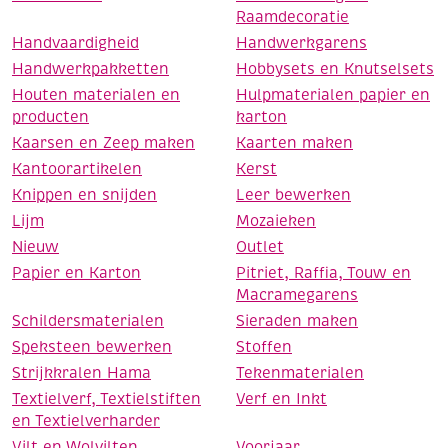
Raamdecoratie
Handvaardigheid
Handwerkgarens
Handwerkpakketten
Hobbysets en Knutselsets
Houten materialen en
Hulpmaterialen papier en
producten
karton
Kaarsen en Zeep maken
Kaarten maken
Kantoorartikelen
Kerst
Knippen en snijden
Leer bewerken
Lijm
Mozaieken
Nieuw
Outlet
Papier en Karton
Pitriet, Raffia, Touw en
Macramegarens
Schildersmaterialen
Sieraden maken
Speksteen bewerken
Stoffen
Strijkkralen Hama
Tekenmaterialen
Textielverf, Textielstiften
Verf en Inkt
en Textielverharder
Vilt en Wolvilten
Voorjaar