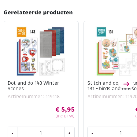
Gerelateerde producten
Dot and do 143 Winter
Stitch and do borduu
Scenes
131 – birds and bloss
Artikelnummer: 114118
Artikelnummer: 1142
€
5,95
(Inc BTW)
Dot
Stitch
-
+
-
and
and