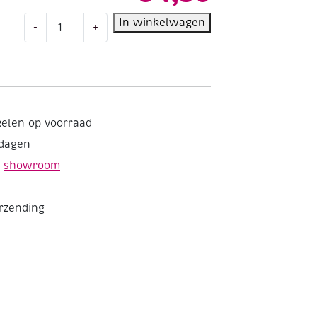
OUTLET
In winkelwagen
-
+
Papieren
servetten
33x33cm
20st
paashazen
aantal
kelen op voorraad
kdagen
e
showroom
erzending