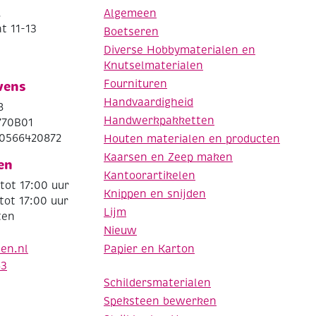
.
Algemeen
t 11-13
Boetseren
Diverse Hobbymaterialen en
Knutselmaterialen
Fournituren
vens
Handvaardigheid
8
Handwerkpakketten
770B01
0566420872
Houten materialen en producten
Kaarsen en Zeep maken
en
Kantoorartikelen
tot 17:00 uur
Knippen en snijden
tot 17:00 uur
Lijm
ten
Nieuw
Papier en Karton
den.nl
63
Schildersmaterialen
Speksteen bewerken