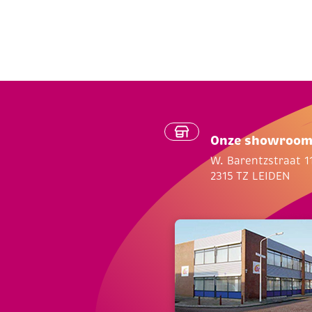
Onze showroo
W. Barentzstraat 1
2315 TZ LEIDEN