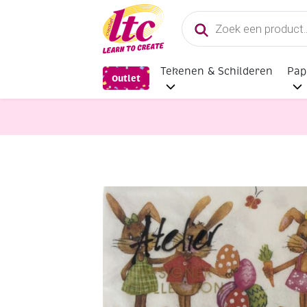
Producten
zoeken
Tekenen & Schilderen
Pap
Outlet
Papier en Karton
OUTLET Papiere