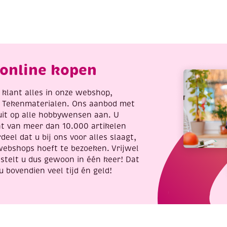
bright
colours
eter,
aantal
ats
ye
antal
online kopen
re klant alles in onze webshop,
t Tekenmaterialen. Ons aanbod met
uit op alle hobbywensen aan. U
nt van meer dan 10.000 artikelen
deel dat u bij ons voor alles slaagt,
webshops hoeft te bezoeken. Vrijwel
stelt u dus gewoon in één keer! Dat
u bovendien veel tijd én geld!