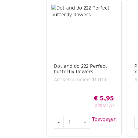
Dot and do 222 Perfect
P
butterfly flowers
x
Artikelnummer: 114114
A
€
5,95
(Inc BTW)
Dot
P
Toevoegen
-
+
and
a
do
3