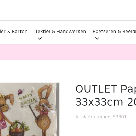
ier & Karton
Textiel & Handwerken
Boetseren & Beel
OUTLET Pap
n servetten 33x33cm 20st paashazen
33x33cm 2
Artikelnummer:
53801