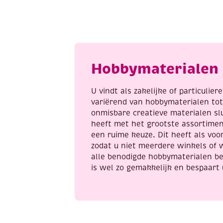
222
x
Perfect
3
butterfly
m
flowers
C
aantal
e
a
Hobbymaterialen 
U vindt als zakelijke of particulie
variërend van hobbymaterialen to
onmisbare creatieve materialen sl
heeft met het grootste assortime
een ruime keuze. Dit heeft als voor
zodat u niet meerdere winkels of 
alle benodigde hobbymaterialen be
is wel zo gemakkelijk en bespaart 