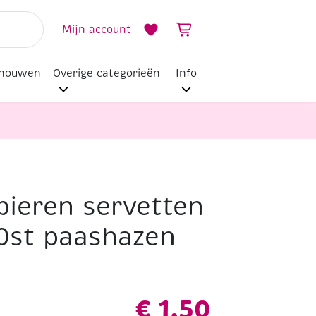
Mijn account
dhouwen
Overige categorieën
Info
ieren servetten
0st paashazen
€
1,50