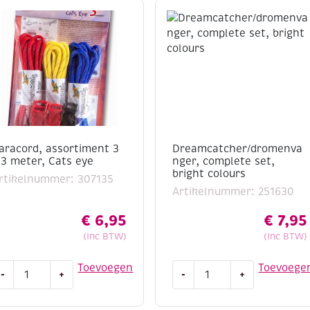
aracord, assortiment 3
Dreamcatcher/dromenva
 3 meter, Cats eye
nger, complete set,
bright colours
rtikelnummer: 307135
Artikelnummer: 251630
€
6,95
€
7,95
(Inc BTW)
(Inc BTW)
aracord,
Dreamcatcher/dromenvan
Toevoegen
Toevoege
-
+
-
+
ssortiment
complete
set,