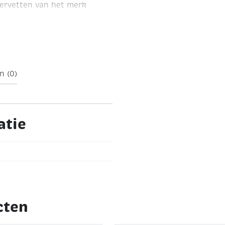
servetten van het merk
n (0)
atie
cten