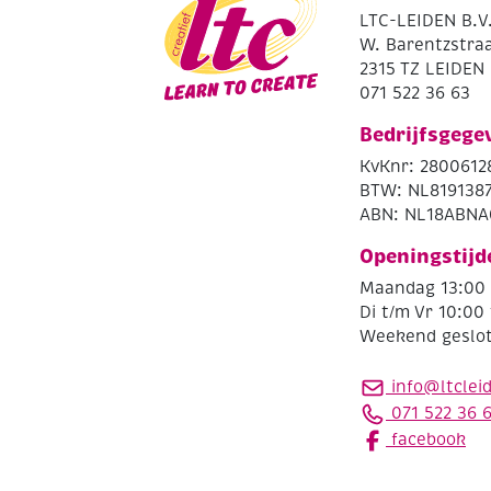
LTC-LEIDEN B.V
W. Barentzstraa
2315 TZ LEIDEN
071 522 36 63
Bedrijfsgege
KvKnr: 2800612
BTW: NL819138
ABN: NL18ABNA
Openingstijd
Maandag 13:00 
Di t/m Vr 10:00 
Weekend geslo
info@ltclei
071 522 36 
facebook