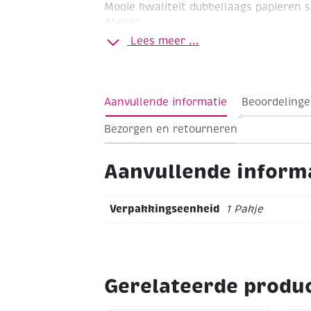
Mooie kwaliteit dubbellaags papieren 
Atelier.
Lees meer ...
Paashazen
Formaat 33x33cm
Pakje à 20 stuks
Aanvullende informatie
Beoordelinge
Bezorgen en retourneren
Aanvullende inform
Verpakkingseenheid
1 Pakje
Gerelateerde produ