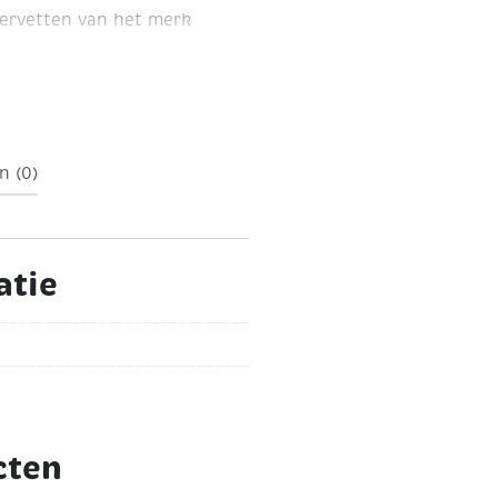
servetten van het merk
n (0)
atie
cten