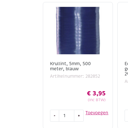
Krullint, 5mm, 500
E
meter, blauw
g
2
Artikelnummer: 282852
A
€
3,95
(Inc BTW)
Krullint,
E
Toevoegen
-
+
5mm,
s
500
g