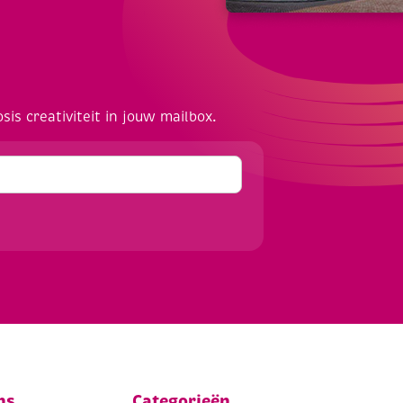
osis creativiteit in jouw mailbox.
ns
Categorieën