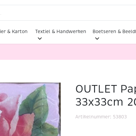
ier & Karton
Textiel & Handwerken
Boetseren & Beel
OUTLET Pap
n servetten 33x33cm 20st Roos
33x33cm 2
Artikelnummer:
53803