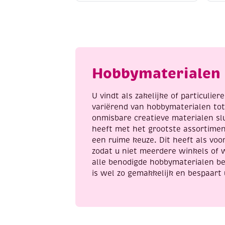
meter,
1
blauw
x
aantal
1
x
2
c
Hobbymaterialen 
a
U vindt als zakelijke of particulie
variërend van hobbymaterialen to
onmisbare creatieve materialen sl
heeft met het grootste assortime
een ruime keuze. Dit heeft als voor
zodat u niet meerdere winkels of 
alle benodigde hobbymaterialen be
is wel zo gemakkelijk en bespaart 