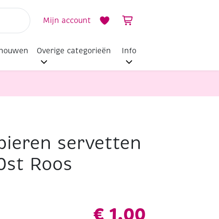
Mijn account
dhouwen
Overige categorieën
Info
ieren servetten
0st Roos
€
1,00