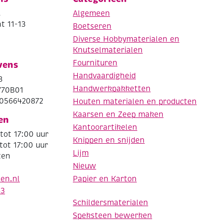
.
Algemeen
t 11-13
Boetseren
Diverse Hobbymaterialen en
Knutselmaterialen
Fournituren
vens
Handvaardigheid
8
Handwerkpakketten
770B01
0566420872
Houten materialen en producten
Kaarsen en Zeep maken
en
Kantoorartikelen
tot 17:00 uur
Knippen en snijden
tot 17:00 uur
Lijm
ten
Nieuw
Papier en Karton
den.nl
63
Schildersmaterialen
Speksteen bewerken