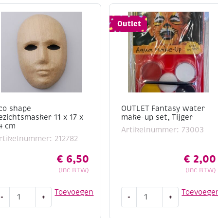
Outlet
co shape
OUTLET Fantasy water
ezichtsmasker 11 x 17 x
make-up set, Tijger
4 cm
Artikelnummer: 73003
rtikelnummer: 212782
€
6,50
€
2,00
(Inc BTW)
(Inc BTW)
co
OUTLET
Toevoegen
Toevoege
-
+
-
+
hape
Fantasy
ezichtsmasker
water