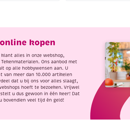
1
make-
up
7
set,
Tijger
4
aantal
m
online kopen
antal
re klant alles in onze webshop,
t Tekenmaterialen. Ons aanbod met
uit op alle hobbywensen aan. U
nt van meer dan 10.000 artikelen
deel dat u bij ons voor alles slaagt,
webshops hoeft te bezoeken. Vrijwel
stelt u dus gewoon in één keer! Dat
u bovendien veel tijd én geld!