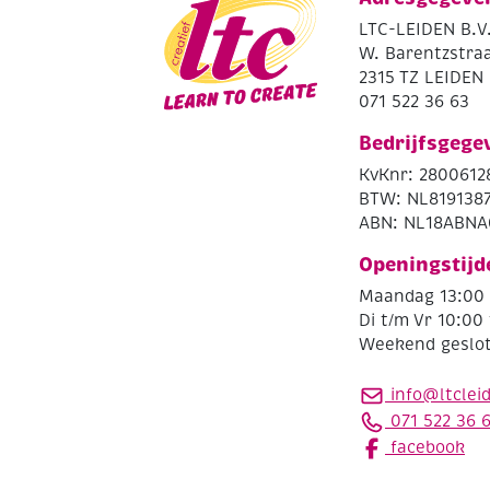
LTC-LEIDEN B.V
W. Barentzstraa
2315 TZ LEIDEN
071 522 36 63
Bedrijfsgege
KvKnr: 2800612
BTW: NL819138
ABN: NL18ABNA
Openingstijd
Maandag 13:00 
Di t/m Vr 10:00 
Weekend geslo
info@ltclei
071 522 36 
facebook