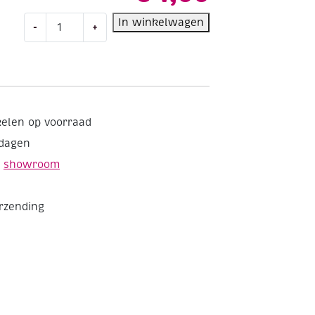
OUTLET
In winkelwagen
-
+
Papieren
servetten
33x33cm
20st
Roos
aantal
kelen op voorraad
kdagen
e
showroom
erzending