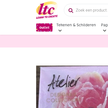
Producten
zoeken
Tekenen & Schilderen
Pap
Outlet
Papier en Karton
OUTLET Papiere