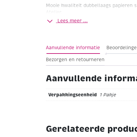
Mooie kwaliteit dubbellaags papieren 
Atelier.
Lees meer ...
Roos
Formaat 33x33cm
Pakje à 20 stuks
Aanvullende informatie
Beoordelinge
Bezorgen en retourneren
Aanvullende inform
Verpakkingseenheid
1 Pakje
Gerelateerde produ