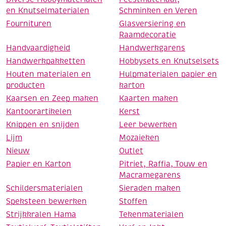
en Knutselmaterialen
Schminken en Veren
Fournituren
Glasversiering en
Raamdecoratie
Handvaardigheid
Handwerkgarens
Handwerkpakketten
Hobbysets en Knutselsets
Houten materialen en
Hulpmaterialen papier en
producten
karton
Kaarsen en Zeep maken
Kaarten maken
Kantoorartikelen
Kerst
Knippen en snijden
Leer bewerken
Lijm
Mozaieken
Nieuw
Outlet
Papier en Karton
Pitriet, Raffia, Touw en
Macramegarens
Schildersmaterialen
Sieraden maken
Speksteen bewerken
Stoffen
Strijkkralen Hama
Tekenmaterialen