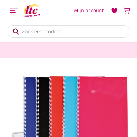
Mijn account
Producten
zoeken
Papier en Karton
Plakboeken, 24 vel, spiraalband, 24 x 32 cm, assortiment 5 stuks