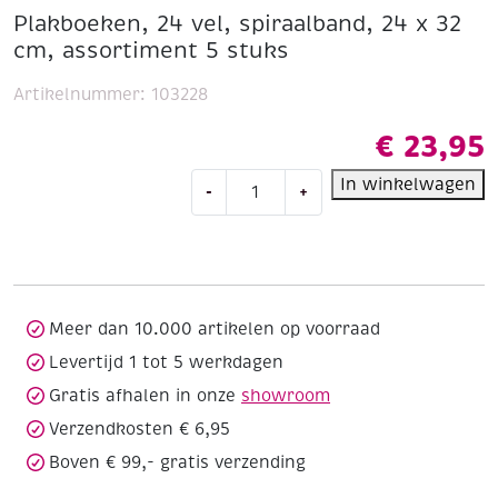
Plakboeken, 24 vel, spiraalband, 24 x 32
cm, assortiment 5 stuks
Artikelnummer:
103228
€
23,95
Plakboeken,
In winkelwagen
-
+
24
vel,
spiraalband,
24
x
32
Meer dan 10.000 artikelen op voorraad
cm,
Levertijd 1 tot 5 werkdagen
assortiment
Gratis afhalen in onze
showroom
5
stuks
Verzendkosten € 6,95
aantal
Boven € 99,- gratis verzending