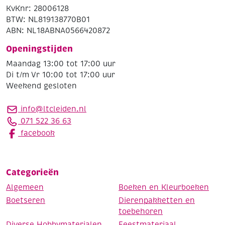
KvKnr: 28006128
BTW: NL819138770B01
ABN: NL18ABNA0566420872
Openingstijden
Maandag 13:00 tot 17:00 uur
Di t/m Vr 10:00 tot 17:00 uur
Weekend gesloten
info@ltcleiden.nl
071 522 36 63
facebook
Categorieën
Algemeen
Boeken en Kleurboeken
Boetseren
Dierenpakketten en
toebehoren
Diverse Hobbymaterialen
Feestmateriaal,