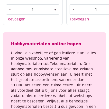
Stitch
Origami
-
+
-
and
papier
do
kit
Toevoegen
Toevoegen
borduursetje
insecten,
132
70gr,
-
3
Delicate
formaten,
Hobbymaterialen online kopen
flowers
60
aantal
vel
U vindt als zakelijke of particuliere klant alles
aantal
in onze webshop, variërend van
hobbymaterialen tot Tekenmaterialen. Ons
aanbod met onmisbare creatieve materialen
sluit op alle hobbywensen aan. U heeft met
het grootste assortiment van meer dan
10.000 artikelen een ruime keuze. Dit heeft
als voordeel dat u bij ons voor alles slaagt,
zodat u niet meerdere winkels of webshops
hoeft te bezoeken. Vrijwel alle benodigde
hobbymaterialen bestelt u dus gewoon in één