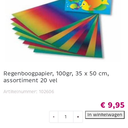
Regenboogpapier, 100gr, 35 x 50 cm,
assortiment 20 vel
Artikelnummer:
102606
€
9,95
Regenboogpapier,
In winkelwagen
-
+
100gr,
35