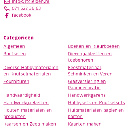
info@ltcleiden.nl
071 522 36 63
facebook
Categorieën
Algemeen
Boeken en Kleurboeken
Boetseren
Dierenpakketten en
toebehoren
Diverse Hobbymaterialen
Feestmateriaal,
en Knutselmaterialen
Schminken en Veren
Fournituren
Glasversiering en
Raamdecoratie
Handvaardigheid
Handwerkgarens
Handwerkpakketten
Hobbysets en Knutselsets
Houten materialen en
Hulpmaterialen papier en
producten
karton
Kaarsen en Zeep maken
Kaarten maken