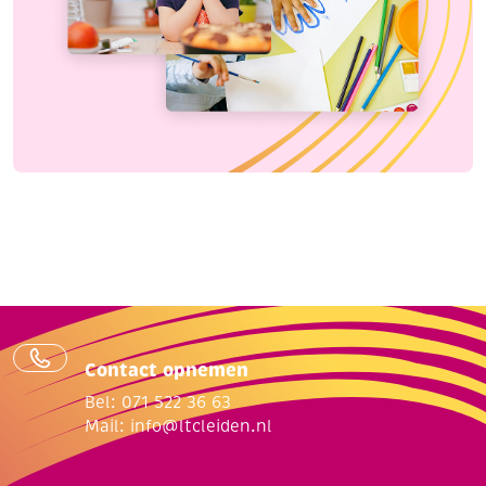
Contact opnemen
Bel: 071 522 36 63
Mail:
info@ltcleiden.nl