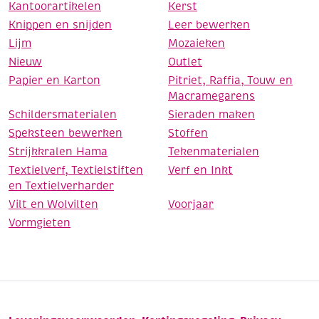
Kantoorartikelen
Kerst
Knippen en snijden
Leer bewerken
Lijm
Mozaieken
Nieuw
Outlet
Papier en Karton
Pitriet, Raffia, Touw en
Macramegarens
Schildersmaterialen
Sieraden maken
Speksteen bewerken
Stoffen
Strijkkralen Hama
Tekenmaterialen
Textielverf, Textielstiften
Verf en Inkt
en Textielverharder
Vilt en Wolvilten
Voorjaar
Vormgieten