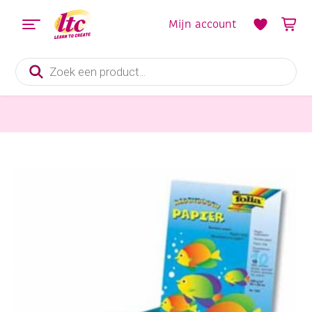
Mijn account
Producten
zoeken
Papier en Karton
Regenboogpapier, 100gr, 35 x 50 cm, assortiment 20 vel