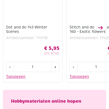
Dot and do 143 Winter
Stitch and do borduu
Scenes
160 – Exotic flowers
Artikelnummer: 114118
Artikelnummer: 1142
€
5,95
(Inc BTW)
Dot
Stitch
-
+
-
and
and
do
do
Toevoegen
Toevoegen
143
borduursetje
Winter
160
Scenes
-
aantal
Exotic
Hobbymaterialen online kopen
flowers
aantal