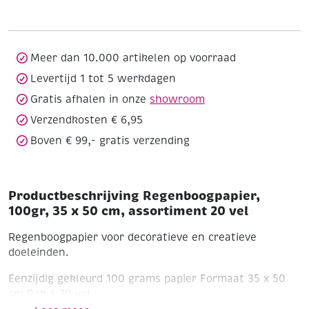
x
50
cm,
assortiment
Meer dan 10.000 artikelen op voorraad
20
Levertijd 1 tot 5 werkdagen
vel
Gratis afhalen in onze
showroom
aantal
Verzendkosten € 6,95
Boven € 99,- gratis verzending
Productbeschrijving Regenboogpapier,
100gr, 35 x 50 cm, assortiment 20 vel
Regenboogpapier voor decoratieve en creatieve
doeleinden.
Eenzijdig gekleurd
100 grams papier
Formaat 35 x 50
cm
Pak à 20 vel